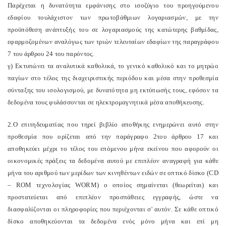
Παρέχεται η δυνατότητα εμφάνισης στο ισοζύγιο του προηγούμενου
εδαφίου τουλάχιστον των πρωτοβάθμιων λογαριασμών, με την
προϋπόθεση ανάπτυξής του σε λογαριασμούς της κατώτερης βαθμίδας,
εφαρμοζομένων αναλόγως των τριών τελευταίων εδαφίων της παραγράφου
7 του άρθρου 24 του παρόντος.
γ) Εκτυπώνει τα αναλυτικά καθολικά, το γενικό καθολικό και το μητρώο
παγίων στο τέλος της διαχειριστικής περιόδου και μέσα στην προθεσμία
σύνταξης του ισολογισμού, με δυνατότητα μη εκτύπωσής τους, εφόσον τα
δεδομένα τους φυλάσσονται σε ηλεκτρομαγνητικά μέσα αποθήκευσης.
2.Ο επιτηδευματίας που τηρεί βιβλίο αποθήκης ενημερώνει αυτό στην
προθεσμία που ορίζεται από την παράγραφο 2του άρθρου 17 και
αποθηκεύει μέχρι το τέλος του επόμενου μήνα εκείνου που αφορούν οι
οικονομικές πράξεις τα δεδομένα αυτού με επιπλέον αναγραφή για κάθε
μήνα του αριθμού των μερίδων των κινηθέντων ειδών σε οπτικό δίσκο (CD
– ROM τεχνολογίας WORM) ο οποίος σημαίνεται (θεωρείται) και
προστατεύεται από επιπλέον προσπάθειες εγγραφής, ώστε να
διασφαλίζονται οι πληροφορίες που περιέχονται σ' αυτόν. Σε κάθε οπτικό
δίσκο αποθηκεύονται τα δεδομένα ενός μόνο μήνα και επί μη