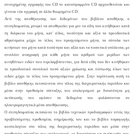
επιτυχημένης εγγραφής του CD το κατεστραμμένο CD αρχειοθετείται και
γίνεται νέα εγγραφή σε άλλο θεωρημένο CD.
Αντί της αποθήκευσης των δεδομένων του βιβλίου αποθήκης ο
επιτηδευματίας μπορεί να αποθηκεύει για μεν τα είδη που κινήθηκαν κατά
τη διάρκεια του μήνα, κατ' είδος, ποσότητα και αξία τα προοδευτικά
αθροίσματα μέχρι το τέλος του προηγούμενου μήνα, τα σύνολα των
κινήσεων του μήνα κατά ποσότητα και αξία και τα ποσοτικά υπόλοιπα, με
επιπλέον αναγραφή για κάθε μήνα του αριθμού των μερίδων των
κινηθέντων ειδών που περιλαμβάνονται, για δετά είδη που δεν κινήθηκαν
το προοδευτικό συνολικό ποσό αξιών χρέωσης και πίστωσης όλων των
ειδών μέχρι το τέλος του προηγούμενου μήνα. Στην περίπτωση αυτή το
βιβλίο αποθήκης εκτυπώνεται στο τέλος της διαχειριστικής περιόδου και
μέσα στην προθεσμία σύνταξης του ισολογισμού με δυνατότητα μη
εκτύπωσής του εφόσον τα δεδομένα του φυλάσσονται σε
ηλεκτρομαγνητικά μέσα αποθήκευσης.
Ο επιτηδευματίας εκτυπώνει το βιβλίο τεχνικών προδιαγραφών εντός της
προβλεπόμενης προθεσμίας ενημέρωσής του και το βιβλίο παραγωγής
κοστολογίου στο τέλος της διαχειριστικής περιόδου και μέσα στην
προθεσμία σύνταξης του ισολογισμού, με δυνατότητα μη εκτύπωσής του,