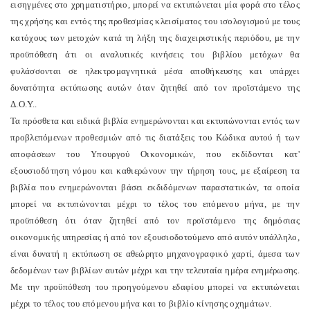
εισηγμένες στο χρηματιστήριο, μπορεί να εκτυπώνεται μία φορά στο τέλος
της χρήσης και εντός της προθεσμίας κλεισίματος του ισολογισμού με τους
κατόχους των μετοχών κατά τη λήξη της διαχειριστικής περιόδου, με την
προϋπόθεση άτι οι αναλυτικές κινήσεις του βιβλίου μετόχων θα
φυλάσσονται σε ηλεκτρομαγνητικά μέσα αποθήκευσης και υπάρχει
δυνατότητα εκτύπωσης αυτών όταν ζητηθεί από τον προϊστάμενο της
Δ.Ο.Υ..
Τα πρόσθετα και ειδικά βιβλία ενημερώνονται και εκτυπώνονται εντός των
προβλεπόμενων προθεσμιών από τις διατάξεις του Κώδικα αυτού ή των
αποφάσεων του Υπουργού Οικονομικών, που εκδίδονται κατ'
εξουσιοδότηση νόμου και καθιερώνουν την τήρηση τους, με εξαίρεση τα
βιβλία που ενημερώνονται βάσει εκδιδόμενων παραστατικών, τα οποία
μπορεί να εκτυπώνονται μέχρι το τέλος του επόμενου μήνα, με την
προϋπόθεση ότι όταν ζητηθεί από τον προϊστάμενο της δημόσιας
οικονομικής υπηρεσίας ή από τον εξουσιοδοτούμενο από αυτόν υπάλληλο,
είναι δυνατή η εκτύπωση σε αθεώρητο μηχανογραφικό χαρτί, άμεσα των
δεδομένων των βιβλίων αυτών μέχρι και την τελευταία ημέρα ενημέρωσης.
Με την προϋπόθεση του προηγούμενου εδαφίου μπορεί να εκτυπώνεται
μέχρι το τέλος του επόμενου μήνα και το βιβλίο κίνησης οχημάτων.