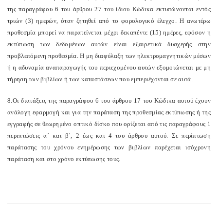
της παραγράφου 6 του άρθρου 27 του ίδιου Κώδικα εκτυπώνονται εντός
τριών (3) ημερών, όταν ζητηθεί από το φορολογικό έλεγχο. Η ανωτέρω
προθεσμία μπορεί να παρατείνεται μέχρι δεκαπέντε (15) ημέρες, εφόσον η
εκτύπωση των δεδομένων αυτών είναι εξαιρετικά δυσχερής στην
προβλεπόμενη προθεσμία. Η μη διαφύλαξη των ηλεκτρομαγνητικών μέσων
ή η αδυναμία αναπαραγωγής του περιεχομένου αυτών εξομοιώνεται με μη
τήρηση των βιβλίων ή των καταστάσεων που εμπεριέχονται σε αυτά.
8.Οι διατάξεις της παραγράφου 6 του άρθρου 17 του Κώδικα αυτού έχουν
ανάλογη εφαρμογή και για την παράταση της προθεσμίας εκτύπωσης ή της
εγγραφής σε θεωρημένο οπτικό δίσκο που ορίζεται από τις παραγράφους 1
περιπτώσεις α΄ και β΄, 2 έως και 4 του άρθρου αυτού. Σε περίπτωση
παράτασης του χρόνου ενημέρωσης των βιβλίων παρέχεται ισόχρονη
παράταση και στο χρόνο εκτύπωσης τους.