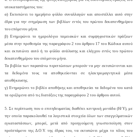
υποκαταστήματος του:
α) Εκτυπώνει το ημερήσιο φύλλο συναλλαγών και αποστέλλει αυτό στην
έδρα για την ενημέρωση των βιβλίων εντός του πρώτου δεκαπενθημέρου
του επόμενου μήνα.
β) Ενημερώνει το ημερολόγιο ταμειακών και συμψηφιστικών πράξεων
μέσα στην προθεσμία της παραγράφου 2 του άρθρου 17 του Κώδικα αυτού
και εκτυπώνει αυτό ή το φύλλο ανάλυσης και ελέγχου εντός του πρώτου
δεκαπενθημέρου του επόμενου μήνα.
Τα βιβλία των παραπάνω περιπτώσεων μπορούν να μην εκτυπώνονται και
τα δεδομένα τους να αποθηκεύονται σε ηλεκτρομαγνητικά μέσα
αποθήκευσης.
γ) Ενημερώνει το βιβλίο αποθήκης και αποθηκεύει τα δεδομένα του κατά
τα οριζόμενα από τις διατάξεις της παραγράφου 2 του άρθρου αυτού.
5. Σε περίπτωση που ο επιτηδευματίας διαθέτει κεντρική μονάδα (Η/Υ), με
την οποία παρακολουθεί τα λογιστικά στοιχεία όλων των επαγγελματικών
εγκαταστάσεων, μπορεί, μετά από προηγούμενη γνωστοποίηση στον
προϊστάμενο της Δ.Ο.Υ. της έδρας του, να εκτυπώνει μέχρι το τέλος του