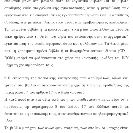
επόμενου μήνα στη μονάδα αυτή τα λογιστικά βιβλία και το βιβλίο
αποθήκης κάθε επαγγελματικής εγκατάστασης, όταν η μεταβίβαση των
εγγραφών από τις επαγγελματικές εγκαταστάσεις γίνεται είτε με απευθείας
σύνδεση, είτε με άλλα ηλεκτρονικά μέσα, στις προβλεπόμενες προθεσμίες.
Τα τυπωμένα βιβλία ή τα ηλεκτρομαγνητικά μέσα αποστέλλονται μέσα σε
δέκα ημέρες από τη λήξη του μήνα της εκτύπωσης στην επαγγελματική
εγκατάσταση την οποία αφορούν, όπου και φυλάσσονται. Tα θεωρημένα
και μη χρησιμοποιημένα βιβλία ή οι θεωρημένοι οπτικοί δίσκοι (CD –
ROM) μπορεί να φυλάσσονται στο χώρο της κεντρικής μονάδας του Η/Υ
μέχρι τη χρησιμοποίηση τους.
6.Η εκτύπωση της ποσοτικής καταγραφής των αποθεμάτων, ιδίων και
τρίτων, στο βιβλίο απογραφών γίνεται μέχρι τη λήξη της προθεσμίας της
παραγράφου 7 του άρθρου 17 του Κώδικα αυτού.
Η κατά ποσότητα και αξία εκτύπωση των αποθεμάτων γίνεται μέσα στην
προθεσμία της παραγράφου 8 του άρθρου 17 του Κώδικα αυτού, με
δυνατότητα μη εκτύπωσής τους, όταν αποθηκεύονται σε ηλεκτρομαγνητικά
μέσα.
Το βιβλίο μετόχων των ανωνύμων εταιριών, των οποίων οι μετοχές είναι