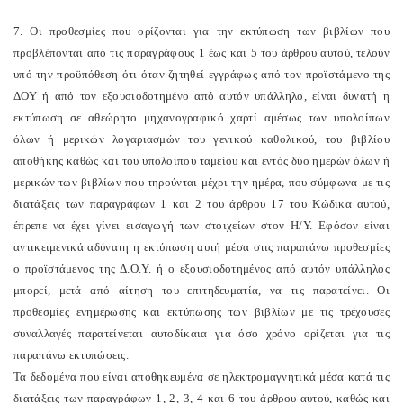
7. Οι προθεσμίες που ορίζονται για την εκτύπωση των βιβλίων που
προβλέπονται από τις παραγράφους 1 έως και 5 του άρθρου αυτού, τελούν
υπό την προϋπόθεση ότι όταν ζητηθεί εγγράφως από τον προϊστάμενο της
ΔΟΥ ή από τον εξουσιοδοτημένο από αυτόν υπάλληλο, είναι δυνατή η
εκτύπωση σε αθεώρητο μηχανογραφικό χαρτί αμέσως των υπολοίπων
όλων ή μερικών λογαριασμών του γενικού καθολικού, του βιβλίου
αποθήκης καθώς και του υπολοίπου ταμείου και εντός δύο ημερών όλων ή
μερικών των βιβλίων που τηρούνται μέχρι την ημέρα, που σύμφωνα με τις
διατάξεις των παραγράφων 1 και 2 του άρθρου 17 του Κώδικα αυτού,
έπρεπε να έχει γίνει εισαγωγή των στοιχείων στον Η/Υ. Εφόσον είναι
αντικειμενικά αδύνατη η εκτύπωση αυτή μέσα στις παραπάνω προθεσμίες
ο προϊστάμενος της Δ.Ο.Υ. ή ο εξουσιοδοτημένος από αυτόν υπάλληλος
μπορεί, μετά από αίτηση του επιτηδευματία, να τις παρατείνει. Οι
προθεσμίες ενημέρωσης και εκτύπωσης των βιβλίων με τις τρέχουσες
συναλλαγές παρατείνεται αυτοδίκαια για όσο χρόνο ορίζεται για τις
παραπάνω εκτυπώσεις.
Τα δεδομένα που είναι αποθηκευμένα σε ηλεκτρομαγνητικά μέσα κατά τις
διατάξεις των παραγράφων 1, 2, 3, 4 και 6 του άρθρου αυτού, καθώς και