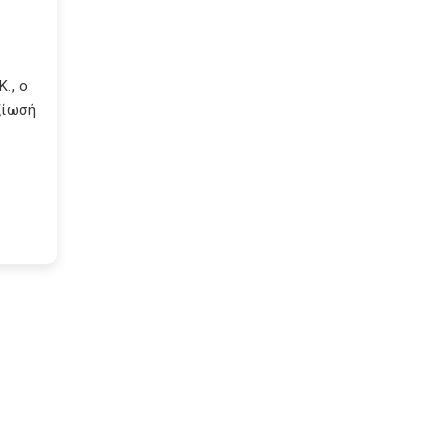
., ο
ξίωσή