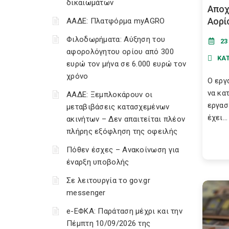
δικαιωμάτων
Αποχ
Αορί
ΑΑΔΕ: Πλατφόρμα myAGRO
Φιλοδωρήματα: Αύξηση του
23
αφορολόγητου ορίου από 300
ΚΑ
ευρώ τον μήνα σε 6.000 ευρώ τον
χρόνο
Ο εργ
να κα
ΑΑΔΕ: Ξεμπλοκάρουν οι
εργασ
μεταβιβάσεις κατασχεμένων
έχει...
ακινήτων – Δεν απαιτείται πλέον
πλήρης εξόφληση της οφειλής
Πόθεν έσχες – Ανακοίνωση για
έναρξη υποβολής
Σε λειτουργία το gov.gr
messenger
e-ΕΦΚΑ: Παράταση μέχρι και την
Πέμπτη 10/09/2026 της