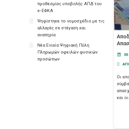
προθεσμίας υποβολής ΑΠΔ του
e-ΕΦΚΑ
Ψηφίστηκε το νομοσχέδιο με τις
αλλαγές σε στέγαση και
αναπηρία
Αποδ
Απασ
Νέα Ενιαία Ψηφιακή Πύλη
Πληρωμών οφειλών φυσικών
05
προσώπων
ΑΠ
Οι απ
σύμβα
απασχ
και οι