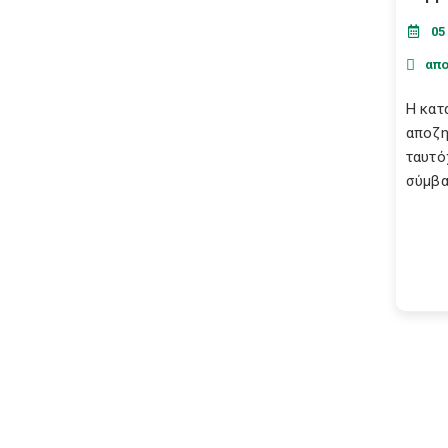
05
απ
Η κατ
αποζη
ταυτό
σύμβα