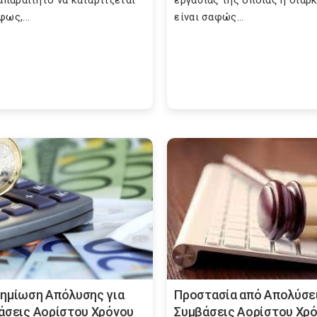
 απαραίτητο να καταρτίζεται
εργασίας της οποίας η διάρκ
ως,...
είναι σαφώς...
ημίωση Απόλυσης για
Προστασία από Aπολύσει
άσεις Αορίστου Χρόνου
Συμβάσεις Αορίστου Χρ