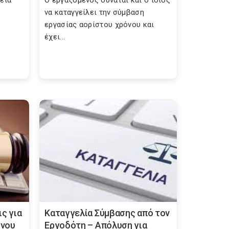
εια
Ο εργαζόμενος δύναται και ο ίδιος
να καταγγείλει την σύμβαση
εργασίας αορίστου χρόνου και
έχει...
ς για
Καταγγελία Σύμβασης από τον
όνου
Εργοδότη – Απόλυση για