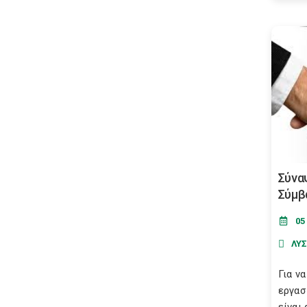
Σύνα
Σύμβ
05
ΛΥ
Για ν
εργασ