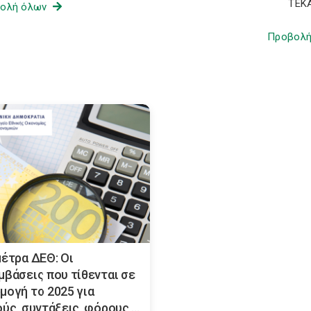
ΤΕΚ
ολή όλων
Προβολ
μέτρα ΔΕΘ: Οι
μβάσεις που τίθενται σε
μογή το 2025 για
ύς, συντάξεις, φόρους,...