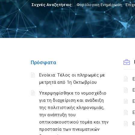
Συχνές Αναζητήσεις:
Φορολογικη Ενημέρωση
,
Επιχ
Πρόσφατα
Ενοίκια: Τέλος οι πληρωμές με
Ε
μετρητά από 1η Οκτωβρίου
Ε
Υπερψηφίσθηκε το νομοσχέδιο
για τη διαχείριση και ανάδειξη
Ε
της πολιτιστικής κληρονομιάς,
Ε
την ανάπτυξη του
οπτικοακουστικού τομέα και την
Ε
προστασία των πνευματικών