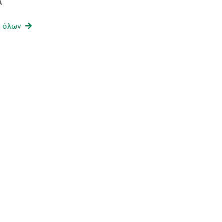
Α
ή όλων