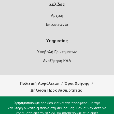
Σελίδες
Αρχική
Επικοινωνία
Υπηρεσίες
Υποβολή Ερωτημάτων
Αναζήτηση ΚΑΔ
Πολιτική Ασφάλειας
Όροι Χρήσης
Δήλωση Προσβασιμότητας
Copyright 2026
Knowledge A.E.
Χρησιμοποιούμε cookies για να σας προσφέρουμε την
καλύτερη δυνατή εμπειρία στη σελίδα μας. Εάν συνεχίσετε να
χρησιμοποιείτε τη σελίδα, θα υποθέσουμε πως είστε