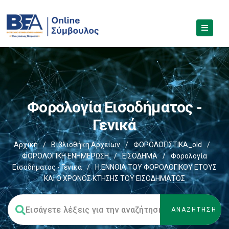
Φορολογία Εισοδήματος -
Γενικά
Αρχική
/
Βιβλιοθήκη Αρχείων
/
ΦΟΡΟΛΟΓΙΣΤΙΚΑ_old
/
ΦΟΡΟΛΟΓΙΚΗ ΕΝΗΜΕΡΩΣΗ
/
ΕΙΣΟΔΗΜΑ
/
Φορολογία
Εισοδήματος - Γενικά
/
H ΕΝΝΟΙΑ ΤΟΥ ΦΟΡΟΛΟΓΙΚΟΥ ΕΤΟΥΣ
ΚΑΙ O ΧΡΟΝΟΣ ΚΤΗΣΗΣ ΤΟΥ ΕΙΣΟΔΗΜΑΤΟΣ