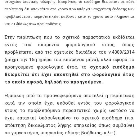
στοιχείου λιανικής πώλησης. Επομένως, το εισόδημα θεωρείται σε κάθε
περίπτωση ότι αποκτάται στο χρόνο που υπάρχει υποχρέωση έκδοσης των
προβλεπόμενων παραστατικών, καθόσον κατά το χρόνο αυτό πληρούνται
και οι δύο ως άνω προϋποθέσεις.
Στην περίπτωση που το σχετικό παραστατικό εκδίδεται
εντός του επόμενου φορολογικού έτους, όπως
προβλέπεται από τις σχετικές διατάξεις του ν.4308/2014
(μέχρι την 15η ημέρα του επόμενου μήνα), αλλά αφορά το
προηγούμενο φορολογικό έτος, το
σχετικό εισόδημα
θεωρείται ότι έχει αποκτηθεί στο φορολογικό έτος
το οποίο αφορά, δηλαδή το προηγούμενο.
Εξαίρεση από τα προαναφερόμενα αποτελεί η περίπτωση
κατά την οποία έχει εκδοθεί εντός του φορολογικού
έτους το προβλεπόμενο παραστατικό χωρίς ωστόσο να
έχει καταστεί δεδουλευμένο το σχετικό εισόδημα (π.ρ.
απόκτηση δικαιώματος λήψης υπηρεσίας όπως συμβαίνει
σε γυμναστήρια, υπηρεσίες οδικής βοήθειας, κ.λπ.).