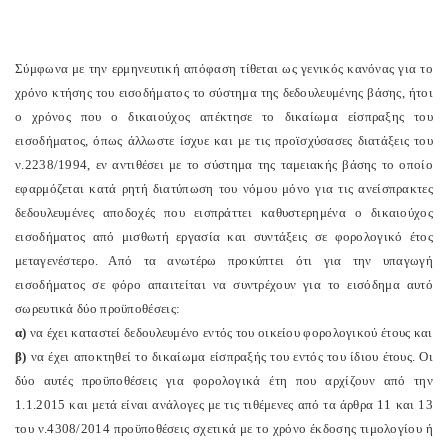
Σύμφωνα με την ερμηνευτική απόφαση τίθεται ως γενικός κανόνας για το
χρόνο κτήσης του εισοδήματος το σύστημα της δεδουλευμένης βάσης, ήτοι
ο χρόνος που ο δικαιούχος απέκτησε το δικαίωμα είσπραξης του
εισοδήματος, όπως άλλωστε ίσχυε και με τις προϊσχύσασες διατάξεις του
ν.2238/1994, εν αντιθέσει με το σύστημα της ταμειακής βάσης το οποίο
εφαρμόζεται κατά ρητή διατύπωση του νόμου μόνο για τις ανείσπρακτες
δεδουλευμένες αποδοχές που εισπράττει καθυστερημένα ο δικαιούχος
εισοδήματος από μισθωτή εργασία και συντάξεις σε φορολογικό έτος
μεταγενέστερο. Από τα ανωτέρω προκύπτει ότι για την υπαγωγή
εισοδήματος σε φόρο απαιτείται να συντρέχουν για το εισόδημα αυτό
σωρευτικά δύο προϋποθέσεις:
α)
να έχει καταστεί δεδουλευμένο εντός του οικείου φορολογικού έτους και
β)
να έχει αποκτηθεί το δικαίωμα είσπραξής του εντός του ίδιου έτους. Οι
δύο αυτές προϋποθέσεις για φορολογικά έτη που αρχίζουν από την
1.1.2015 και μετά είναι ανάλογες με τις τιθέμενες από τα άρθρα 11 και 13
του ν.4308/2014 προϋποθέσεις σχετικά με το χρόνο έκδοσης τιμολογίου ή