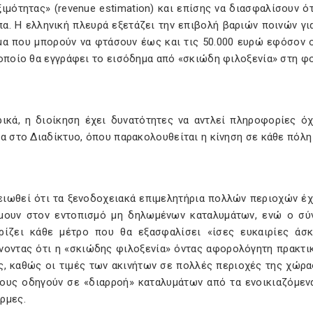
ιμότητας» (revenue estimation) και επίσης να διασφαλίσουν ό
α. Η ελληνική πλευρά εξετάζει την επιβολή βαριών ποινών γ
μα που μπορούν να φτάσουν έως και τις 50.000 ευρώ εφόσον ο
 οποίο θα εγγράφει το εισόδημα από «σκιώδη φιλοξενία» στη φ
ρικά, η διοίκηση έχει δυνατότητες να αντλεί πληροφορίες ό
α στο Διαδίκτυο, όπου παρακολουθείται η κίνηση σε κάθε πόλη
ειωθεί ότι τα ξενοδοχειακά επιμελητήρια πολλών περιοχών έχ
μουν στον εντοπισμό μη δηλωμένων καταλυμάτων, ενώ ο σύ
ρίζει κάθε μέτρο που θα εξασφαλίσει «ίσες ευκαιρίες άσκησ
νοντας ότι η «σκιώδης φιλοξενία» όντας αφορολόγητη πρακτ
ς, καθώς οι τιμές των ακινήτων σε πολλές περιοχές της χώρας
τους οδηγούν σε «διαρροή» καταλυμάτων από τα ενοικιαζόμεν
ρμες.