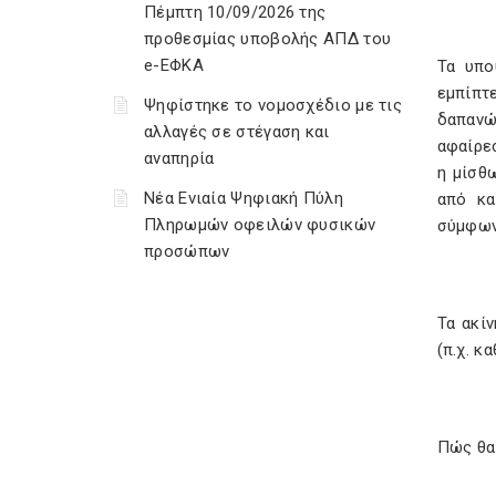
Πέμπτη 10/09/2026 της
προθεσμίας υποβολής ΑΠΔ του
e-ΕΦΚΑ
Τα υπο
εμπίπτ
Ψηφίστηκε το νομοσχέδιο με τις
δαπανώ
αλλαγές σε στέγαση και
αφαίρε
αναπηρία
η μίσθ
Νέα Ενιαία Ψηφιακή Πύλη
από κα
Πληρωμών οφειλών φυσικών
σύμφωνα
προσώπων
Τα ακί
(π.χ. κ
Πώς θα 