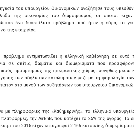
 ηγεσία του υπουργείου Οικονομικών αναζήτησε τους υπευθύνο
λάδο της οικονομίας του διαμοιρασμού, οι οποίοι είχαν
τώπισε ένα δυσεπίλυτο πρόβλημα: πού ήταν η έδρα, το γε
νο της εταιρείας;
ο πρόβλημα αντιμετωπίζει η ελληνική κυβέρνηση σε αυτό 
νία σε σπίτια, δωμάτια και διαμερίσματα που προσφέρον
τικούς προορισμούς της ηπειρωτικής χώρας, συνήθως μέσω κ
γησης των αδήλωτων καταλυμάτων μαζί με τη φορολογία τω
 πιάτο» στο μενού των συζητήσεων του υπουργείου Οικονομικ
α με πληροφορίες της «Καθημερινής», το ελληνικό υπουργεί
 πλατφόρμες, την AirBnB, που κατέχει το 25% της αγοράς. Το si
καίρι του 2015 είχαν καταγραφεί 2.166 κατοικίες, διαμερίσματ