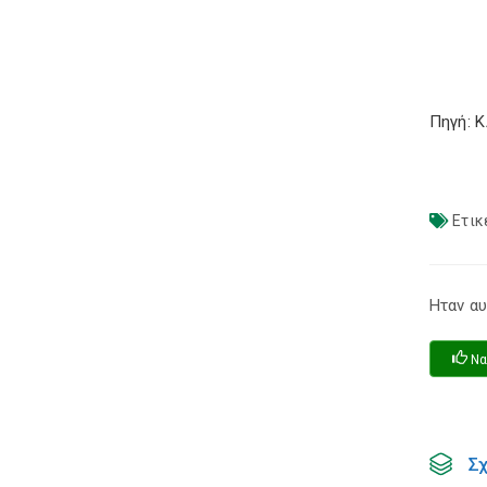
Πηγή: 
Ετικ
Ηταν αυ
Να
Σ