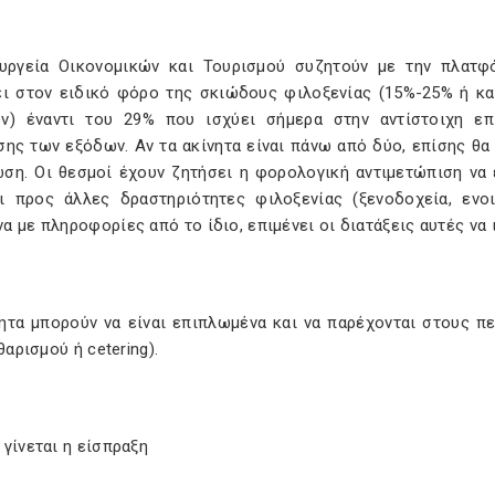
υργεία Οικονομικών και Τουρισμού συζητούν με την πλατφ
ει στον ειδικό φόρο της σκιώδους φιλοξενίας (15%-25% ή κα
ν) έναντι του 29% που ισχύει σήμερα στην αντίστοιχη επ
σης των εξόδων. Αν τα ακίνητα είναι πάνω από δύο, επίσης θα
ωση. Οι θεσμοί έχουν ζητήσει η φορολογική αντιμετώπιση να
ι προς άλλες δραστηριότητες φιλοξενίας (ξενοδοχεία, ενοι
 με πληροφορίες από το ίδιο, επιμένει οι διατάξεις αυτές να 
νητα μπορούν να είναι επιπλωμένα και να παρέχονται στους 
αθαρισμού ή cetering).
γίνεται η είσπραξη