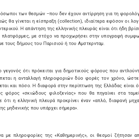
ρόσωποι των θεσμών –που δεν έχουν αντίρρηση για τη φορολό
πώς θα γίνεται η είσπραξη (collection), ιδιαίτερα εφόσον οι λ
τερικού. Η απάντηση της ελληνικής πλευράς είναι ότι ήδη βρίσ
ς πλατφόρμες, με στόχο να προχωρήσει στην υπογραφή συμφων
με τους δήμους του Παρισιού ή του Αμστερνταμ.
ο γεγονός ότι πρόκειται για δημοτικούς φόρους που αντλούν
πεται η ανταλλαγή πληροφοριών δύο φορές τον χρόνο, ώστε ν
εται και πόσο. Η διαφορά στην περίπτωση της Ελλάδας είναι 
ας φόρος «σκιώδους φιλοξενίας» που θα πηγαίνει στα ταμε
ε ότι η ελληνική πλευρά προκρίνει έναν «απλό, διαφανή μηχ
της μηδενικής που υπάρχει σήμερα».
α με πληροφορίες της «Καθημερινής», οι θεσμοί ζήτησαν απ