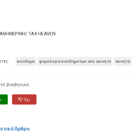
ΚΑΘΗΜΕΡΙΝΗ/ TAX HEAVEN
έτες:
εισοδημα
φορολογια εισοδηματων απο ακινητα
ακινητα
τό βοηθητικό;
ι
Οχι
χετικά Άρθρα