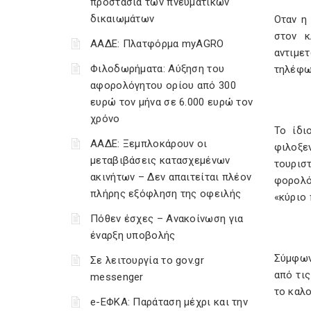
προστασία των πνευματικών
δικαιωμάτων
Οταν η
στον κ
ΑΑΔΕ: Πλατφόρμα myAGRO
αντιμε
Φιλοδωρήματα: Αύξηση του
τηλέφω
αφορολόγητου ορίου από 300
ευρώ τον μήνα σε 6.000 ευρώ τον
χρόνο
Το ίδι
ΑΑΔΕ: Ξεμπλοκάρουν οι
φιλοξε
μεταβιβάσεις κατασχεμένων
τουρισ
ακινήτων – Δεν απαιτείται πλέον
φορολό
πλήρης εξόφληση της οφειλής
«κύριο
Πόθεν έσχες – Ανακοίνωση για
έναρξη υποβολής
Σύμφων
Σε λειτουργία το gov.gr
από τις
messenger
το καλο
e-ΕΦΚΑ: Παράταση μέχρι και την