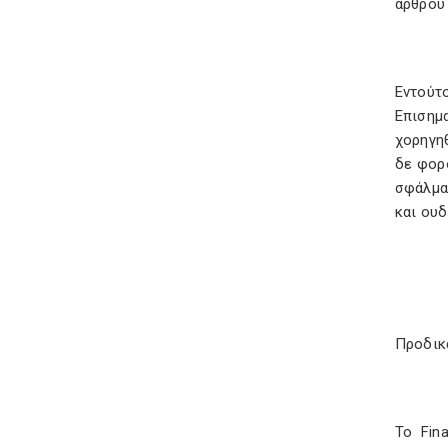
άρθρου 
Εντούτ
Επισημα
χορηγη
δε φορο
σφάλμα
και ου
Προδικ
Το Fin