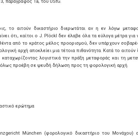
3, παράγραφος 1a, του UStG.
οις, το αιτούν δικαστήριο διερωτάται αν η εν λόγω μετα
ίνει ότι, καίτοι ο J. Plöckl δεν έλαβε όλα τα εύλογα μέτρα 
θέντα από το κράτος μέλος προορισμού, δεν υπάρχουν σοβαρέ
λογική αρχή αποκλείει μια τέτοια πιθανότητα. Κατά το αιτούν 
 καταχωρίζοντας λογιστικά την πράξη μεταφοράς και τη μετ
δόλως προέβη σε ψευδή δήλωση προς τη φορολογική αρχή.
αστικό ερώτημα
anzgericht München (φορολογικό δικαστήριο του Μονάχου) α