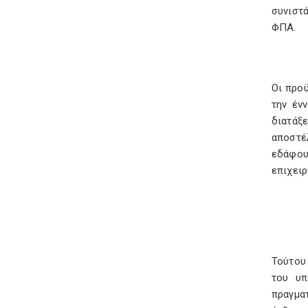
συνιστά
ΦΠΑ.
Οι προϋ
την έν
διατάξ
αποστέ
εδάφου
επιχει
Τούτου 
του υπ
πραγματ