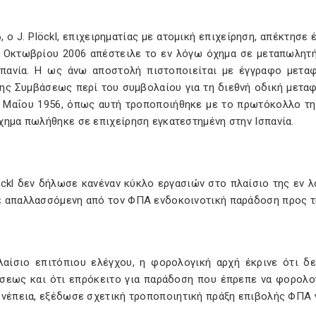
, ο J. Plöckl, επιχειρηματίας με ατομική επιχείρηση, απέκτησε
0 Οκτωβρίου 2006 απέστειλε το εν λόγω όχημα σε μεταπωλητή
σπανία. Η ως άνω αποστολή πιστοποιείται με έγγραφο μετ
της Συμβάσεως περί του συμβολαίου για τη διεθνή οδική μετ
 Μαΐου 1956, όπως αυτή τροποποιήθηκε με το πρωτόκολλο της 
χημα πωλήθηκε σε επιχείρηση εγκατεστημένη στην Ισπανία.
öckl δεν δήλωσε κανέναν κύκλο εργασιών στο πλαίσιο της εν λ
 απαλλασσόμενη από τον ΦΠΑ ενδοκοινοτική παράδοση προς τη
αίσιο επιτόπιου ελέγχου, η φορολογική αρχή έκρινε ότι δε
σεως και ότι επρόκειτο για παράδοση που έπρεπε να φορολογ
υνέπεια, εξέδωσε σχετική τροποποιητική πράξη επιβολής ΦΠΑ γ