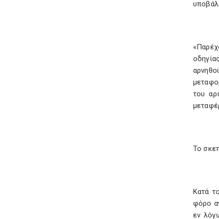
υποβάλ
«Παρέχ
οδηγίας
αρνηθο
μεταφο
του αρ
μεταφέ
Το σκε
Κατά τ
φόρο α
εν λόγ