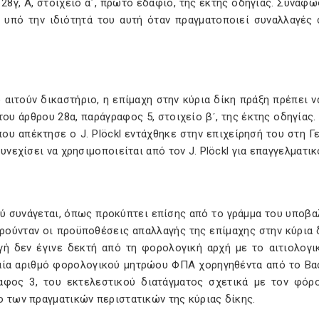
28γ, A, στοιχείο αʹ, πρώτο εδάφιο, της έκτης οδηγίας. Συναφ
ί υπό την ιδιότητά του αυτή όταν πραγματοποιεί συναλλαγές
 αιτούν δικαστήριο, η επίμαχη στην κύρια δίκη πράξη πρέπει 
του άρθρου 28α, παράγραφος 5, στοιχείο βʹ, της έκτης οδηγίας.
ου απέκτησε ο J. Plöckl εντάχθηκε στην επιχείρησή του στη Γε
συνεχίσει να χρησιμοποιείται από τον J. Plöckl για επαγγελματι
ού συνάγεται, όπως προκύπτει επίσης από το γράμμα του υποβα
ηρούνταν οι προϋποθέσεις απαλλαγής της επίμαχης στην κύρια
γή δεν έγινε δεκτή από τη φορολογική αρχή με το αιτιολογικ
αία αριθμό φορολογικού μητρώου ΦΠΑ χορηγηθέντα από το Βασί
αφος 3, του εκτελεστικού διατάγματος σχετικά με τον φόρ
 των πραγματικών περιστατικών της κύριας δίκης.