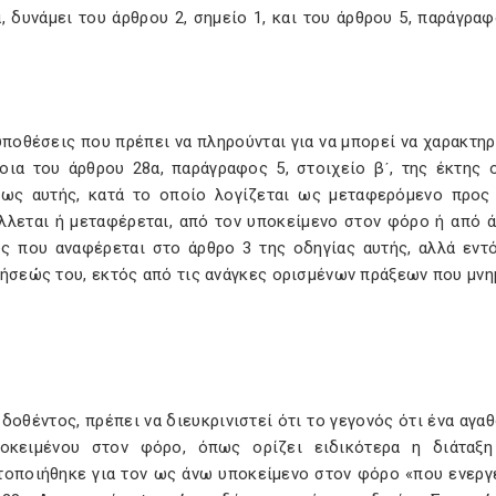
, δυνάμει του άρθρου 2, σημείο 1, και του άρθρου 5, παράγρα
ποθέσεις που πρέπει να πληρούνται για να μπορεί να χαρακτη
νοια του άρθρου 28α, παράγραφος 5, στοιχείο βʹ, της έκτης
εως αυτής, κατά το οποίο λογίζεται ως μεταφερόμενο προ
λλεται ή μεταφέρεται, από τον υποκείμενο στον φόρο ή από ά
ς που αναφέρεται στο άρθρο 3 της οδηγίας αυτής, αλλά εντό
ρήσεώς του, εκτός από τις ανάγκες ορισμένων πράξεων που μνη
δοθέντος, πρέπει να διευκρινιστεί ότι το γεγονός ότι ένα αγα
οκειμένου στον φόρο, όπως ορίζει ειδικότερα η διάταξη
οποιήθηκε για τον ως άνω υποκείμενο στον φόρο «που ενεργεί