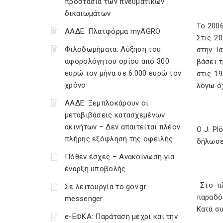
προστασία των πνευματικών
δικαιωμάτων
Το 2006
ΑΑΔΕ: Πλατφόρμα myAGRO
Στις 2
Φιλοδωρήματα: Αύξηση του
στην Ι
αφορολόγητου ορίου από 300
βάσει 
ευρώ τον μήνα σε 6.000 ευρώ τον
στις 19
χρόνο
λόγω ό
ΑΑΔΕ: Ξεμπλοκάρουν οι
μεταβιβάσεις κατασχεμένων
ακινήτων – Δεν απαιτείται πλέον
Ο J. Pl
πλήρης εξόφληση της οφειλής
δήλωσε
Πόθεν έσχες – Ανακοίνωση για
έναρξη υποβολής
Στο πλ
Σε λειτουργία το gov.gr
παραδό
messenger
Κατά σ
e-ΕΦΚΑ: Παράταση μέχρι και την