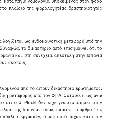
ώς, κατά πάγια νομολογία, υποκείμενος στον φόρο
 στο πλαίσιο της φορολογητέας δραστηριότητάς
να λογίζεται ως ενδοκοινοτική μεταφορά υπό την
 Συναφώς, το δικαστήριο αυτό επισημαίνει ότι το
ρμανία και, στη συνέχεια, απεστάλη στην Ισπανία
κούς σκοπούς.
λλομένου από το αιτούν δικαστήριο ερωτήματος,
 δίκη μεταφοράς από τον ΦΠΑ. Ωστόσο, η ως άνω
ό ότι ο J. Plöckl δεν είχε γνωστοποιήσει στην
λειο της Ισπανίας, όπως απαιτεί το άρθρο 17c,
ο κύκλου εργασιών, όπως αυτό ίσχυε κατά την