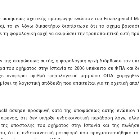
ν ασκήσεως σχετικής προσφυγής ενώπιον του Finanzgericht M
ία), το εν λόγω δικαστήριο διαπίστωσε ότι το όχημα βρισκό
ε τη φορολογική αρχή να ακυρώσει την τροποποιητική αυτή πρά
ν της ακυρώσεως αυτής, η φορολογική αρχή διόρθωσε τον υπο
ρά του οχήματος στην Ισπανία το 2006 υπέκειτο σε ΦΠΑ και δε
χε αναφέρει αριθμό φορολογικού μητρώου ΦΠΑ χορηγηθέντ
ίσει τη λογιστική απόδειξη που απαιτείται για τη σχετική απ
löckl άσκησε προσφυγή κατά της αποφάσεως αυτής ενώπιον τ
, αφενός, ότι δεν υπήρξε ενδοκοινοτική παράδοση λόγω ελλ
 της αποστολής του οχήματος στην Ισπανία και της πωλήσ
ου, ότι η ενδοκοινοτική μεταφορά που πραγματοποιήθηκε το