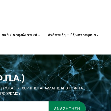
ιακά / Ασφαλιστικά
Ανάπτυξη – Εξωστρέφεια
.Π.Α.)
 (Φ.Π.Α.)
/
ΧΟΡΗΓΗΣΗ ΑΠΑΛΛΑΓΗΣ ΑΠΟ ΤΟ Φ.Π.Α.
 ΠΡΟΟΡΙΣΜΟΥ