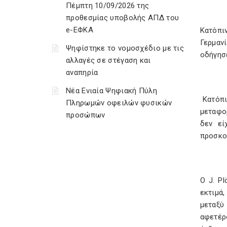
Πέμπτη 10/09/2026 της
προθεσμίας υποβολής ΑΠΔ του
e-ΕΦΚΑ
Κατόπι
Γερμαν
Ψηφίστηκε το νομοσχέδιο με τις
οδήγησ
αλλαγές σε στέγαση και
αναπηρία
Νέα Ενιαία Ψηφιακή Πύλη
Κατόπι
Πληρωμών οφειλών φυσικών
μεταφο
προσώπων
δεν εί
προσκομ
Ο J. P
εκτιμά
μεταξύ
αφετέρ