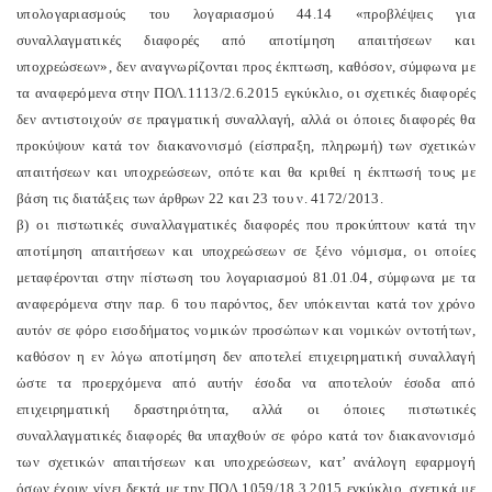
υπολογαριασμούς του λογαριασμού 44.14 «προβλέψεις για
συναλλαγματικές διαφορές από αποτίμηση απαιτήσεων και
υποχρεώσεων», δεν αναγνωρίζονται προς έκπτωση, καθόσον, σύμφωνα με
τα αναφερόμενα στην ΠΟΛ.1113/2.6.2015 εγκύκλιο, οι σχετικές διαφορές
δεν αντιστοιχούν σε πραγματική συναλλαγή, αλλά οι όποιες διαφορές θα
προκύψουν κατά τον διακανονισμό (είσπραξη, πληρωμή) των σχετικών
απαιτήσεων και υποχρεώσεων, οπότε και θα κριθεί η έκπτωσή τους με
βάση τις διατάξεις των άρθρων 22 και 23 του ν. 4172/2013.
β) οι πιστωτικές συναλλαγματικές διαφορές που προκύπτουν κατά την
αποτίμηση απαιτήσεων και υποχρεώσεων σε ξένο νόμισμα, οι οποίες
μεταφέρονται στην πίστωση του λογαριασμού 81.01.04, σύμφωνα με τα
αναφερόμενα στην παρ. 6 του παρόντος, δεν υπόκεινται κατά τον χρόνο
αυτόν σε φόρο εισοδήματος νομικών προσώπων και νομικών οντοτήτων,
καθόσον η εν λόγω αποτίμηση δεν αποτελεί επιχειρηματική συναλλαγή
ώστε τα προερχόμενα από αυτήν έσοδα να αποτελούν έσοδα από
επιχειρηματική δραστηριότητα, αλλά οι όποιες πιστωτικές
συναλλαγματικές διαφορές θα υπαχθούν σε φόρο κατά τον διακανονισμό
των σχετικών απαιτήσεων και υποχρεώσεων, κατ’ ανάλογη εφαρμογή
όσων έχουν γίνει δεκτά με την ΠΟΛ.1059/18.3.2015 εγκύκλιο, σχετικά με