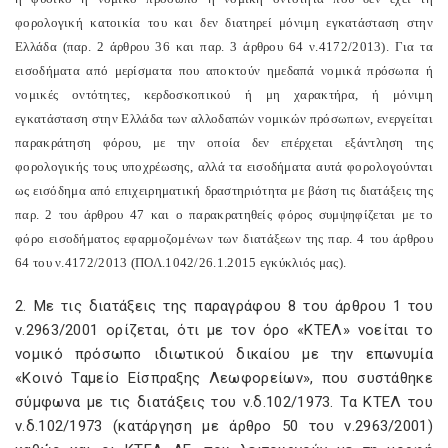
φορολογική κατοικία του και δεν διατηρεί μόνιμη εγκατάσταση στην
Ελλάδα (παρ. 2 άρθρου 36 και παρ. 3 άρθρου 64 ν.4172/2013). Για τα
εισοδήματα από μερίσματα που αποκτούν ημεδαπά νομικά πρόσωπα ή
νομικές οντότητες, κερδοσκοπικού ή μη χαρακτήρα, ή μόνιμη
εγκατάσταση στην Ελλάδα των αλλοδαπών νομικών πρόσωπων, ενεργείται
παρακράτηση φόρου, με την οποία δεν επέρχεται εξάντληση της
φορολογικής τους υποχρέωσης, αλλά τα εισοδήματα αυτά φορολογούνται
ως εισόδημα από επιχειρηματική δραστηριότητα με βάση τις διατάξεις της
παρ. 2 του άρθρου 47 και ο παρακρατηθείς φόρος συμψηφίζεται με το
φόρο εισοδήματος εφαρμοζομένων των διατάξεων της παρ. 4 του άρθρου
64 του ν.4172/2013 (ΠΟΛ.1042/26.1.2015 εγκύκλιός μας).
2. Με τις διατάξεις της παραγράφου 8 του άρθρου 1 του
ν.2963/2001 ορίζεται, ότι με τον όρο «ΚΤΕΛ» νοείται το
νομικό πρόσωπο ιδιωτικού δικαίου με την επωνυμία
«Κοινό Ταμείο Είσπραξης Λεωφορείων», που συστάθηκε
σύμφωνα με τις διατάξεις του ν.δ.102/1973. Τα ΚΤΕΛ του
ν.δ.102/1973 (κατάργηση με άρθρο 50 του ν.2963/2001)