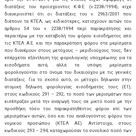
διατάξεις του προϊσχύοντος Κ.Φ.Ε. (ν.2238/1994), είχε
διευκρινιστεί ότι οι διατάξεις του ν. 2963/2001 που
διέπουν τα ΚΤΕΛ, ως ειδικότερες, κατισχύουν αυτών του
άρθρου 54 του ν. 2238/1994 περί παρακράτησης και
περαιτέρω με την καταβολή του φόρου εισοδήματος από
τις ΚΤΕΛ Α.Ε. και την παρακράτηση φόρου στα μερίσματα
που διανέμουν στους μετόχους – μεριδιούχους τους, δεν
επέρχεται εξάντληση της φορολογικής υποχρέωσης για τα
εισοδήματα αυτά, αλλά τα υπόψη μερίσματα
φορολογούνται στο όνομα του δικαιούχου με τις γενικές
διατάξεις. Για το σκοπό αυτό, οι μέτοχοι δήλωναν στην
ατομική δήλωση φορολογίας εισοδήματός τους (Ε1),
στους κωδικούς 291 – 292, το ποσό των μερισμάτων που
εισέπραξαν μετά την αναγωγή τους σε μικτό ποσό με την
προσθήκη τόσο του παρακρατηθέντος φόρου επί των
μερισμάτων αυτών, όσο και του αναλογούντος φόρου του
νομικού προσώπου (ΚΤΕΛ ΑΕ). Αντίστοιχα, στους
κωδικούς 293 – 294, καταχωρούσαν το συνολικό ποσό των