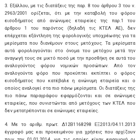
3. Εξάλλου, με τις διατάξεις της παρ. 8 του άρθρου 3 του ν.
2963/2001 ορίζεται, ότι με την καταβολή του φόρου
εισοδήματος από ανώνυμες εταιρείες της παρ.1 του
άρθρου 1 του παρόντος (δηλαδή τις ΚΤΕΛ ΑΕ), δεν
επέρχεται εξάντληση της φορολογικής υποχρέωσης για τα
μερίσματα που διανέμουν στους μετόχους. Τα μερίσματα
αυτά φορολογούνται στο όνομα του μετόχου μετά την
αναγωγή τους σε μικτό ποσό με την προσθήκη σε αυτά του
αναλογούντος φόρου νομικών προσώπων. Από τον
αναλογούντα φόρο που προκύπτει εκπίπτει ο φόρος
εισοδήματος που κατέβαλε η ανώνυμη εταιρεία και ο
οποίος αναλογεί στα πιο πάνω μερίσματα. Οι διατάξεις της
πιο πάνω παραγράφου εφαρμόζονται και σε ανώνυμες
εταιρείες, που συνιστώνται από μετόχους των ΚΤΕΛ που
δεν μετατρέπονται σε ανώνυμες εταιρείες.
4. Με το αριθμ. πρωτ. Δ12Β1168298 ΕΞ2013/04.11.2013
έγγραφό μας και προκειμένου για χρήσεις που αρχίζουν
πριν την 01.01.2014, για τις οποίες είχαν εφαρμογή οι