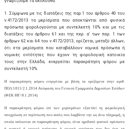
γνωρίζουμε τα ακόλουθα:
1. Σύμφωνα με τις διατάξεις της παρ.1 του άρθρου 40 του
ν.4172/2013 τα μερίσματα που αποκτώνται από φυσικά
πρόσωπα φορολογούνται με συντελεστή 10% και με τις
διατάξεις του άρθρου 61 και της περ. α’ των παρ. 1 των
άρθρων 62 και 64 του ν.4172/2013, ορίζεται, μεταξύ άλλων,
ότι στα μερίσματα που καταβάλλουν νομικά πρόσωπα ή
νομικές οντότητες που έχουν τη φορολογική κατοικία
τους στην Ελλάδα, ενεργείται παρακράτηση φόρου με
συντελεστή 10%.
Η παρακράτηση φόρου ενεργείται με βάση τα οριζόμενα στην αριθ.
ΠΟΛ.1011/2.1.2014 Απόφαση του Γενικού Γραμματέα Δημοσίων Εσόδων
(ΦΕΚ 8Β’/8.1.2014).
Η παρακράτηση φόρου επί των μερισμάτων εξαντλεί τη φορολογική
υποχρέωση σε περίπτωση που αυτός που λαμβάνει την ως άνω πληρωμή, η
οποία υπόκειται σε παρακράτηση φόρου, είναι ημεδαπό φυσικό πρόσωπο
ή φυσικό ή νομικό πρόσωπο ή νομική οντότητα που δεν έχει τη