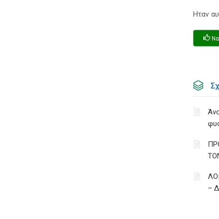
Ηταν αυ
Να
Σ
Άνο
φυ
ΠΡ
ΤΟ
ΛΟ
– 