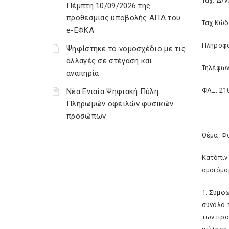
Ταχ. Δ/ν
Πέμπτη 10/09/2026 της
προθεσμίας υποβολής ΑΠΔ του
Ταχ.Κώδ
e-ΕΦΚΑ
Πληροφο
Ψηφίστηκε το νομοσχέδιο με τις
αλλαγές σε στέγαση και
Τηλέφων
αναπηρία
ΦΑΞ: 21
Νέα Ενιαία Ψηφιακή Πύλη
Πληρωμών οφειλών φυσικών
προσώπων
Θέμα: Φ
Κατόπιν
ομοιόμο
1. Σύμφ
σύνολο 
των προ