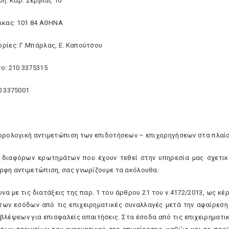
ση: Καρ. Σερβίας 10
ικας: 101 84 ΑΘΗΝA
ρίες: Γ.Μπάρλας, Ε. Καπούτσου
ο: 210 3375315
0 3375001
ορολογική αντιμετώπιση των επιδοτήσεων – επιχορηγήσεων στα πλαίσ
 διαφόρων ερωτημάτων που έχουν τεθεί στην υπηρεσία μας σχετικ
ρφη αντιμετώπιση, σας γνωρίζουμε τα ακόλουθα:
ωνα με τις διατάξεις της παρ. 1 του άρθρου 21 του ν.4172/2013, ως 
των εσόδων από τις επιχειρηματικές συναλλαγές μετά την αφαίρεσ
βλέψεων για επισφαλείς απαιτήσεις. Στα έσοδα από τις επιχειρηματι