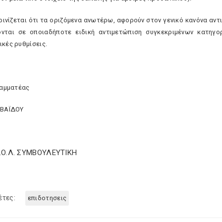
κρινίζεται ότι τα οριζόμενα ανωτέρω, αφορούν στον γενικό κανόνα αν
νται σε οποιαδήποτε ειδική αντιμετώπιση συγκεκριμένων κατηγο
ικές ρυθμίσεις.
ραμματέας
ΒΒΑΪΔΟΥ
Σ.Ο.Λ. ΣΥΜΒΟΥΛΕΥΤΙΚΗ
έτες:
επιδοτησεις