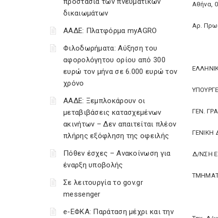
προστασία των πνευματικών
Αθήνα, 0
δικαιωμάτων
Αρ. Πρω
ΑΑΔΕ: Πλατφόρμα myAGRO
Φιλοδωρήματα: Αύξηση του
αφορολόγητου ορίου από 300
ΕΛΛΗΝΙ
ευρώ τον μήνα σε 6.000 ευρώ τον
χρόνο
ΥΠΟΥΡΓ
ΑΑΔΕ: Ξεμπλοκάρουν οι
ΓΕΝ. Γ
μεταβιβάσεις κατασχεμένων
ακινήτων – Δεν απαιτείται πλέον
ΓΕΝΙΚΗ 
πλήρης εξόφληση της οφειλής
Πόθεν έσχες – Ανακοίνωση για
Δ/ΝΣΗ 
έναρξη υποβολής
TMΗΜΑΤΑ
Σε λειτουργία το gov.gr
messenger
e-ΕΦΚΑ: Παράταση μέχρι και την