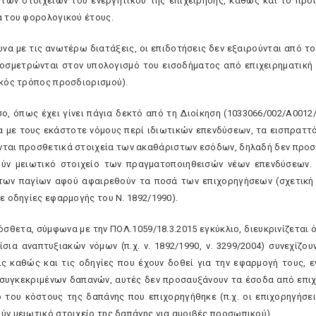
των στοιχείων του ενεργητικού της επιχείρησης, καθώς και το προ
α του φορολογικού έτους.
ωνα με τις ανωτέρω διατάξεις, οι επιδοτήσεις δεν εξαιρούνται από 
οσμετρώνται στον υπολογισμό του εισοδήματος από επιχειρηματική
ικός τρόπος προσδιορισμού).
σο, όπως έχει γίνει πάγια δεκτό από τη Διοίκηση (1033066/002/Α0012
 με τους εκάστοτε νόμους περί ιδιωτικών επενδύσεων, τα εισπραττ
ται προσθετικά στοιχεία των ακαθάριστων εσόδων, δηλαδή δεν προσα
ύν μειωτικό στοιχείο των πραγματοποιηθεισών νέων επενδύσεων. 
των παγίων αφού αφαιρεθούν τα ποσά των επιχορηγήσεων (σχετική η
ε οδηγίες εφαρμογής του Ν. 1892/1990).
ρόσθετα, σύμφωνα με την ΠΟΛ.1059/18.3.2015 εγκύκλιο, διευκρινίζεται
ίσια αναπτυξιακών νόμων (π.χ. ν. 1892/1990, ν. 3299/2004) συνεχίζο
ις καθώς και τις οδηγίες που έχουν δοθεί για την εφαρμογή τους, ε
συγκεκριμένων δαπανών, αυτές δεν προσαυξάνουν τα έσοδα από επιχ
ο του κόστους της δαπάνης που επιχορηγήθηκε (π.χ. οι επιχορηγήσε
ύν μειωτικό στοιχείο της δαπάνης για αμοιβές προσωπικού).