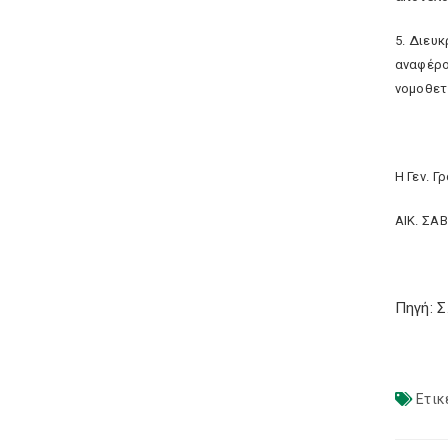
5. Διευ
αναφέρο
νομοθετ
Η Γεν. Γ
ΑΙΚ. ΣΑ
Πηγή: 
Ετικ