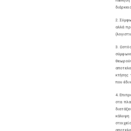
πώληση 
διάρκει
2. Σύμφ
αλλά πρ
(λογιστ
3. Ωστό
σύμφωνα
θεωρούν
αποτελο
κτήσης 
που έδιν
4. Επιπ
στα πλα
διατάξε
κάλυψη 
στοιχεί
αποτελο