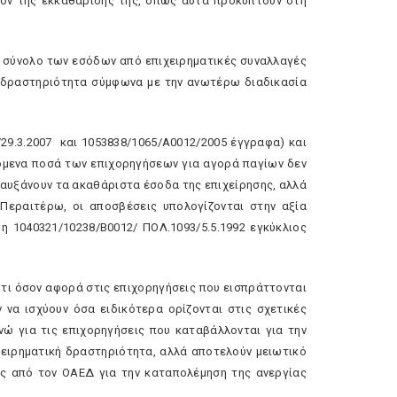
ϊόν της εκκαθάρισής της, όπως αυτά προκύπτουν στη
το σύνολο των εσόδων από επιχειρηματικές συναλλαγές
 δραστηριότητα σύμφωνα με την ανωτέρω διαδικασία
/29.3.2007 και 1053838/1065/Α0012/2005 έγγραφα) και
όμενα ποσά των επιχορηγήσεων για αγορά παγίων δεν
υξάνουν τα ακαθάριστα έσοδα της επιχείρησης, αλλά
Περαιτέρω, οι αποσβέσεις υπολογίζονται στην αξία
 1040321/10238/Β0012/ ΠΟΛ.1093/5.5.1992 εγκύκλιος
 ότι όσον αφορά στις επιχορηγήσεις που εισπράττονται
υν να ισχύουν όσα ειδικότερα ορίζονται στις σχετικές
νώ για τις επιχορηγήσεις που καταβάλλονται για την
ειρηματική δραστηριότητα, αλλά αποτελούν μειωτικό
ις από τον ΟΑΕΔ για την καταπολέμηση της ανεργίας