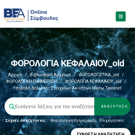
ΦΟΡΟΛΟΓΙΑ ΚΕΦΑΛΑΙΟΥ_old
Αρχική
/
Βιβλιοθήκη Αρχείων
/
ΦΟΡΟΛΟΓΙΣΤΙΚΑ_old
/
ΦΟΡΟΛΟΓΙΚΗ ΕΝΗΜΕΡΩΣΗ
/
ΦΟΡΟΛΟΓΙΑ ΚΕΦΑΛΑΙΟΥ_old
/
Υποβολή Δήλωσης Στοιχείων Ακινήτων Μέσω Taxisnet.
Συχνές Αναζητήσεις:
Φορολογικη Ενημέρωση
,
Επιχειρήσεις
ΣΎΝΘΕΤΗ ΑΝΑΖΉΤΗΣΗ