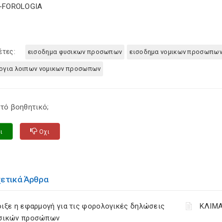
E-FOROLOGIA
έτες:
εισοδημα φυσικων προσωπων
εισοδημα νομικων προσωπω
ογια λοιπων νομικων προσωπων
τό βοηθητικό;
ι
Οχι
χετικά Άρθρα
ιξε η εφαρμογή για τις φορολογικές δηλώσεις
ΚΛΙΜΑ
σικών προσώπων