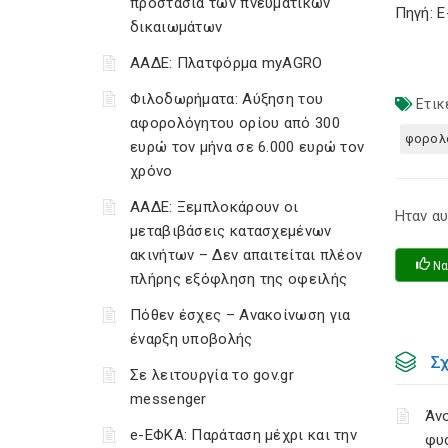
προστασία των πνευματικών
Πηγή: 
δικαιωμάτων
ΑΑΔΕ: Πλατφόρμα myAGRO
Φιλοδωρήματα: Αύξηση του
Ετικ
αφορολόγητου ορίου από 300
φορολ
ευρώ τον μήνα σε 6.000 ευρώ τον
χρόνο
ΑΑΔΕ: Ξεμπλοκάρουν οι
Ηταν αυ
μεταβιβάσεις κατασχεμένων
ακινήτων – Δεν απαιτείται πλέον
Να
πλήρης εξόφληση της οφειλής
Πόθεν έσχες – Ανακοίνωση για
έναρξη υποβολής
Σ
Σε λειτουργία το gov.gr
messenger
Άνο
e-ΕΦΚΑ: Παράταση μέχρι και την
φυ