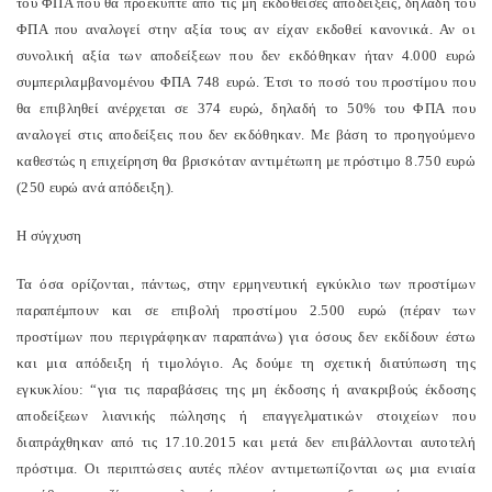
του ΦΠΑ που θα προέκυπτε από τις μη εκδοθείσες αποδείξεις, δηλαδή του
ΦΠΑ που αναλογεί στην αξία τους αν είχαν εκδοθεί κανονικά. Αν οι
συνολική αξία των αποδείξεων που δεν εκδόθηκαν ήταν 4.000 ευρώ
συμπεριλαμβανομένου ΦΠΑ 748 ευρώ. Έτσι το ποσό του προστίμου που
θα επιβληθεί ανέρχεται σε 374 ευρώ, δηλαδή το 50% του ΦΠΑ που
αναλογεί στις αποδείξεις που δεν εκδόθηκαν. Με βάση το προηγούμενο
καθεστώς η επιχείρηση θα βρισκόταν αντιμέτωπη με πρόστιμο 8.750 ευρώ
(250 ευρώ ανά απόδειξη).
Η σύγχυση
Τα όσα ορίζονται, πάντως, στην ερμηνευτική εγκύκλιο των προστίμων
παραπέμπουν και σε επιβολή προστίμου 2.500 ευρώ (πέραν των
προστίμων που περιγράφηκαν παραπάνω) για όσους δεν εκδίδουν έστω
και μια απόδειξη ή τιμολόγιο. Ας δούμε τη σχετική διατύπωση της
εγκυκλίου: “για τις παραβάσεις της μη έκδοσης ή ανακριβούς έκδοσης
αποδείξεων λιανικής πώλησης ή επαγγελματικών στοιχείων που
διαπράχθηκαν από τις 17.10.2015 και μετά δεν επιβάλλονται αυτοτελή
πρόστιμα. Οι περιπτώσεις αυτές πλέον αντιμετωπίζονται ως μια ενιαία