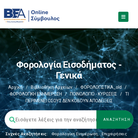
Φορολογία Εισοδήματος -
Γενικά
Αρχική
/
Βιβλιοθήκη Αρχείων
/
ΦΟΡΟΛΟΓΙΣΤΙΚΑ_old
/
ΦΟΡΟΛΟΓΙΚΗ ΕΝΗΜΕΡΩΣΗ
/
ΠΟΙΝΟΛΟΓΙΟ - ΚΥΡΩΣΕΙΣ
/
ΤΙ
ΠΕΡΙΜΕΝΕΙ ΟΣΟΥΣ ΔΕΝ ΚΟΒΟΥΝ ΑΠΟΔΕΙΞΕΙΣ
Συχνές Αναζητήσεις:
Φορολογικη Ενημέρωση
,
Επιχειρήσεις