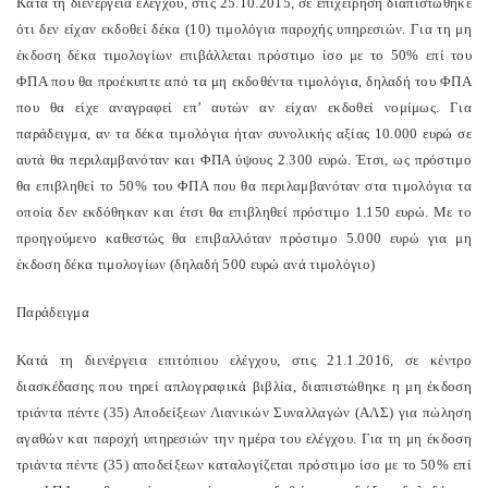
Κατά τη διενέργεια ελέγχου, στις 25.10.2015, σε επιχείρηση διαπιστώθηκε
ότι δεν είχαν εκδοθεί δέκα (10) τιμολόγια παροχής υπηρεσιών. Για τη μη
έκδοση δέκα τιμολογίων επιβάλλεται πρόστιμο ίσο με το 50% επί του
ΦΠΑ που θα προέκυπτε από τα μη εκδοθέντα τιμολόγια, δηλαδή του ΦΠΑ
που θα είχε αναγραφεί επ’ αυτών αν είχαν εκδοθεί νομίμως. Για
παράδειγμα, αν τα δέκα τιμολόγια ήταν συνολικής αξίας 10.000 ευρώ σε
αυτά θα περιλαμβανόταν και ΦΠΑ ύψους 2.300 ευρώ. Έτσι, ως πρόστιμο
θα επιβληθεί το 50% του ΦΠΑ που θα περιλαμβανόταν στα τιμολόγια τα
οποία δεν εκδόθηκαν και έτσι θα επιβληθεί πρόστιμο 1.150 ευρώ. Με το
προηγούμενο καθεστώς θα επιβαλλόταν πρόστιμο 5.000 ευρώ για μη
έκδοση δέκα τιμολογίων (δηλαδή 500 ευρώ ανά τιμολόγιο)
Παράδειγμα
Κατά τη διενέργεια επιτόπιου ελέγχου, στις 21.1.2016, σε κέντρο
διασκέδασης που τηρεί απλογραφικά βιβλία, διαπιστώθηκε η μη έκδοση
τριάντα πέντε (35) Αποδείξεων Λιανικών Συναλλαγών (ΑΛΣ) για πώληση
αγαθών και παροχή υπηρεσιών την ημέρα του ελέγχου. Για τη μη έκδοση
τριάντα πέντε (35) αποδείξεων καταλογίζεται πρόστιμο ίσο με το 50% επί