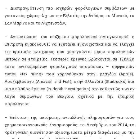
– Διαπραγμάτευση πιο ισχυρών φορολογικών συμβάσεων με
γειτονικές χώρες: λ.χ. με την Ελβετία, την Ανδόρα, το Μονακό, το
Σαν Μαρίνο και το Λιχτενστάιν,
– Αντιμετώπιση του επιζήμιου φορολογικού ανταγωνισμού: η
Επιτροπή εξακολουθεί να εξετάζει εξονυχιστικά και να ελέγχει
τις κρατικές ενισχύσεις που χορηγούνται μέσω φορολογικών
μέτρων σε εταιρείες. Τέσσερις έρευνες βρίσκονται σε εξέλιξη
κατά συγκεκριμένων φορολογικών αποφάσεων – συμφωνιών
τύπου «tax ruling» που χορηγήθηκαν στην Ιρλανδία (Apple),
Λουξεμβούργο (Amazon and Fiat), στην Ολλανδία (Starbucks) και
μια σε βάθος έρευνα (in-depth investigation) στο καθεστώς των εν
λόγω συμφωνιών του Βελγίου, σχετικά με την εταιρική
φορολόγηση.
– Επέκταση της αυτόματης ανταλλαγής πληροφοριών για τους
χρηματοοικονομικούς λογαριασμούς: το Δεκέμβριο του 2014, τα
Κράτη-Μέλη υιοθέτησαν αξιοσημείωτα μέτρα διαφάνειας με την