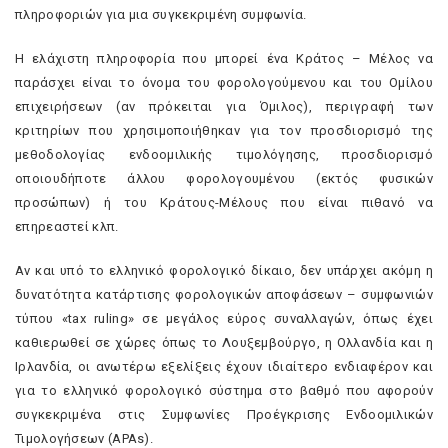
πληροφοριών για μια συγκεκριμένη συμφωνία.
Η ελάχιστη πληροφορία που μπορεί ένα Κράτος – Μέλος να
παράσχει είναι το όνομα του φορολογούμενου και του Ομίλου
επιχειρήσεων (αν πρόκειται για Όμιλος), περιγραφή των
κριτηρίων που χρησιμοποιήθηκαν για τον προσδιορισμό της
μεθοδολογίας ενδοομιλικής τιμολόγησης, προσδιορισμό
οποιουδήποτε άλλου φορολογουμένου (εκτός φυσικών
προσώπων) ή του Κράτους-Μέλους που είναι πιθανό να
επηρεαστεί κλπ.
Αν και υπό το ελληνικό φορολογικό δίκαιο, δεν υπάρχει ακόμη η
δυνατότητα κατάρτισης φορολογικών αποφάσεων – συμφωνιών
τύπου «tax ruling» σε μεγάλος εύρος συναλλαγών, όπως έχει
καθιερωθεί σε χώρες όπως το Λουξεμβούργο, η Ολλανδία και η
Ιρλανδία, οι ανωτέρω εξελίξεις έχουν ιδιαίτερο ενδιαφέρον και
για το ελληνικό φορολογικό σύστημα στο βαθμό που αφορούν
συγκεκριμένα στις Συµφωνίες Προέγκρισης Ενδοοµιλικών
Τιµολογήσεων (APAs).