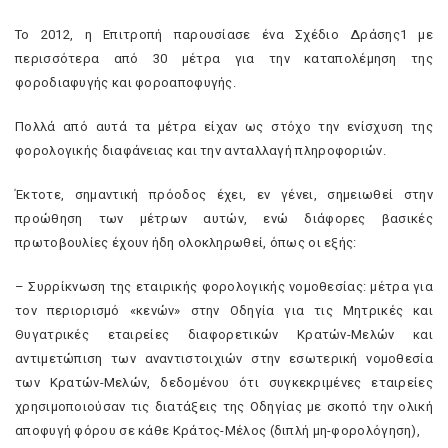
Το 2012, η Επιτροπή παρουσίασε ένα Σχέδιο Δράσης1 με
περισσότερα από 30 μέτρα για την καταπολέμηση της
φοροδιαφυγής και φοροαποφυγής.
Πολλά από αυτά τα μέτρα είχαν ως στόχο την ενίσχυση της
φορολογικής διαφάνειας και την ανταλλαγή πληροφοριών.
Έκτοτε, σημαντική πρόοδος έχει, εν γένει, σημειωθεί στην
προώθηση των μέτρων αυτών, ενώ διάφορες βασικές
πρωτοβουλίες έχουν ήδη ολοκληρωθεί, όπως οι εξής:
– Συρρίκνωση της εταιρικής φορολογικής νομοθεσίας: μέτρα για
τον περιορισμό «κενών» στην Οδηγία για τις Μητρικές και
Θυγατρικές εταιρείες διαφορετικών Κρατών-Μελών και
αντιμετώπιση των αναντιστοιχιών στην εσωτερική νομοθεσία
των Κρατών-Μελών, δεδομένου ότι συγκεκριμένες εταιρείες
χρησιμοποιούσαν τις διατάξεις της Οδηγίας με σκοπό την ολική
αποφυγή φόρου σε κάθε Κράτος-Μέλος (διπλή μη-φορολόγηση),