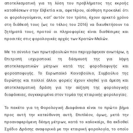
αποτελεσματική για τη λύση του προβλήματος της εκροής
καταθέσεων στην Ελβετία και, αφετέρου, αίσθηση προκαλεί ότι
οι φορολογούμενοι, κατ’ αυτόν τον τρόπο, έχουν αρκετό χρόνο
στη διάθεσή τους (ως το τέλος του 2016) να διευθετήσουν τα
ζητήματά τους, προτού οι πληροφορίες είναι διαθέσιμες και
προσιτές στις φορολογικές αρχές των Κρατών-Μελών.
Με το σύνολο των πρωτοβουλιών που περιγράφηκαν ανωτέρω, η
Επιτροπή ισχυροποιεί τη δέσμευσή της για λήψη
αποτελεσματικών μέτρων κατά της φοροδιαφυγής και
φοροαποφυγής. Το Ευρωπαϊκό Κοινοβούλιο, Συμβούλιο της
Ευρώπης και πολλοί άλλοι φορείς έχουν κληθεί για άμεση και
αποτελεσματική δράση για την αύξηση της φορολογικής
διαφάνειας, συγκεκριμένα στον τομέα της εταιρικής φορολογίας.
Το πακέτο για τη Φορολογική Διαφάνεια είναι το πρώτο βήμα
προς αυτή την κατεύθυνση αυτή. Επιπλέον, όμως, μετά την
προαναφερόμενη δέσμη μέτρων, κατά το καλοκαίρι, θα εκδοθεί
Σχέδιο Δράσης αναφορικά με την εταιρική φορολογία, το οποίο