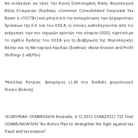
θα εισαγάγει εκ νέου την Κοινή Ενοποιημένη Βάση Φορολογική
Βάση Εταιρειών (διεθνώς «Common Consolidated Corporate Tax
Base» ή «CCCTB») και μέτρα για την ενσωμάτωση των ξεχωριστών
δράσεων της Ε.Ε. και του ΟΟΣΑ, οι οποίες καθοδηγούνται από τις
ενέργειες των πιο ισχυρών κρατών του κόσμου (G20), σχετικά με
το σχέδιο δράσης του ΟΟΣΑ για τη Διάβρωση της Φορολογικής
Βάσης και τη Μεταφορά Κερδών (διεθνώς «Base Erosion and Profit
Shifting» ή «BEPS»).
*Νικόλας Λύτρας, Δικηγόρος LL.M στο διεθνές φορολογικό
δίκαιο (Βιέννη)
1EUROPEAN COMMISSION Brussels, 6.12.2012 COM(2012) 722 final
COMMUNICATION ‘‘An Action Plan to strengthen the fight against tax
fraud and tax evasion’’.