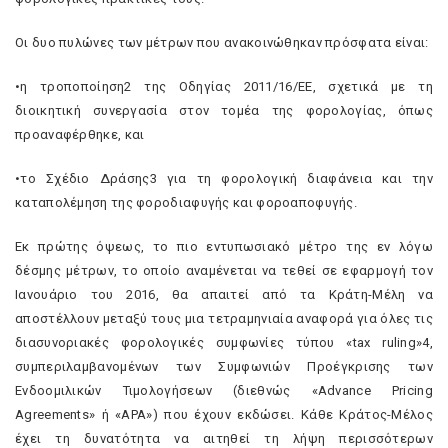
Οι δυο πυλώνες των μέτρων που ανακοινώθηκαν πρόσφατα είναι:
•η τροποποίηση2 της Οδηγίας 2011/16/EE, σχετικά με τη
διοικητική συνεργασία στον τομέα της φορολογίας, όπως
προαναφέρθηκε, και
•το Σχέδιο Δράσης3 για τη φορολογική διαφάνεια και την
καταπολέμηση της φοροδιαφυγής και φοροαποφυγής.
Εκ πρώτης όψεως, το πιο εντυπωσιακό μέτρο της εν λόγω
δέσμης μέτρων, το οποίο αναμένεται να τεθεί σε εφαρμογή τον
Ιανουάριο του 2016, θα απαιτεί από τα Κράτη-Μέλη να
αποστέλλουν μεταξύ τους μια τετραμηνιαία αναφορά για όλες τις
διασυνοριακές φορολογικές συμφωνίες τύπου «tax ruling»4,
συμπεριλαμβανομένων των Συµφωνιών Προέγκρισης των
Ενδοοµιλικών Τιµολογήσεων (διεθνώς «Advance Pricing
Agreements» ή «APA») που έχουν εκδώσει. Κάθε Κράτος-Μέλος
έχει τη δυνατότητα να αιτηθεί τη λήψη περισσότερων