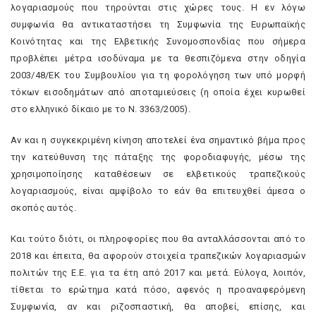
λογαριασμούς που τηρούνται στις χώρες τους. Η εν λόγω
συμφωνία θα αντικαταστήσει τη Συμφωνία της Ευρωπαϊκής
Κοινότητας και της Ελβετικής Συνομοσπονδίας που σήμερα
προβλέπει μέτρα ισοδύναμα με τα θεσπιζόμενα στην οδηγία
2003/48/ΕΚ του Συμβουλίου για τη φορολόγηση των υπό μορφή
τόκων εισοδημάτων από αποταμιεύσεις (η οποία έχει κυρωθεί
στο ελληνικό δίκαιο με το Ν. 3363/2005).
Αν και η συγκεκριμένη κίνηση αποτελεί ένα σημαντικό βήμα προς
την κατεύθυνση της πάταξης της φοροδιαφυγής, μέσω της
χρησιμοποίησης καταθέσεων σε ελβετικούς τραπεζικούς
λογαριασμούς, είναι αμφίβολο το εάν θα επιτευχθεί άμεσα ο
σκοπός αυτός.
Και τούτο διότι, οι πληροφορίες που θα ανταλλάσσονται από το
2018 και έπειτα, θα αφορούν στοιχεία τραπεζικών λογαριασμών
πολιτών της Ε.Ε. για τα έτη από 2017 και μετά. Εύλογα, λοιπόν,
τίθεται το ερώτημα κατά πόσο, αφενός η προαναφερόμενη
Συμφωνία, αν και ριζοσπαστική, θα αποβεί, επίσης, και