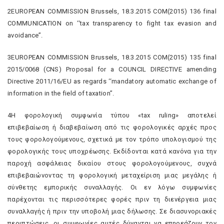
2EUROPEAN COMMISSION Brussels, 18.3.2015 COM(2015) 136 final
COMMUNICATION on ‘‘tax transparency to fight tax evasion and
avoidance’’.
3EUROPEAN COMMISSION Brussels, 18.3.2015 COM(2015) 135 final
2015/0068 (CNS) Proposal for a COUNCIL DIRECTIVE amending
Directive 2011/16/EU as regards ‘‘mandatory automatic exchange of
information in the field of taxation’’.
4Η φορολογική συμφωνία τύπου «tax ruling» αποτελεί
επιβεβαίωση ή διαβεβαίωση από τις φορολογικές αρχές προς
τους φορολογούμενους, σχετικά με τον τρόπο υπολογισμού της
φορολογικής τους υποχρέωσης. Εκδίδονται κατά κανόνα για την
παροχή ασφάλειας δικαίου στους φορολογούμενους, συχνά
επιβεβαιώνοντας τη φορολογική μεταχείριση μιας μεγάλης ή
σύνθετης εμπορικής συναλλαγής. Οι εν λόγω συμφωνίες
παρέχονται τις περισσότερες φορές πριν τη διενέργεια μιας
συναλλαγής ή πριν την υποβολή μιας δήλωσης. Σε διασυνοριακές
περιπτώσεις, οι συμφωνίες αυτές δύνανται να επηρεάζουν τον