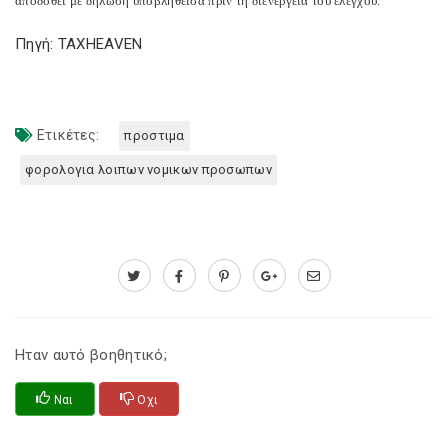
αποδοθεί με δήλωση υποβληθείσα πριν τη διενέργεια του ελέγχου.
Πηγή: TAXHEAVEN
Ετικέτες:
προστιμα
φορολογια λοιπων νομικων προσωπων
Ηταν αυτό βοηθητικό;
Ναι
Οχι