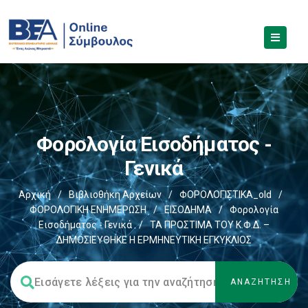
Φορολογία Εισοδήματος -
Γενικά
Αρχική
/
Βιβλιοθήκη Αρχείων
/
ΦΟΡΟΛΟΓΙΣΤΙΚΑ_old
/
ΦΟΡΟΛΟΓΙΚΗ ΕΝΗΜΕΡΩΣΗ
/
ΕΙΣΟΔΗΜΑ
/
Φορολογία
Εισοδήματος - Γενικά
/
ΤΑ ΠΡΟΣΤΙΜΑ ΤΟΥ Κ.Φ.Δ. –
ΔΗΜΟΣΙΕΥΘΗΚΕ Η ΕΡΜΗΝΕΥΤΙΚΗ ΕΓΚΥΚΛΙΟΣ