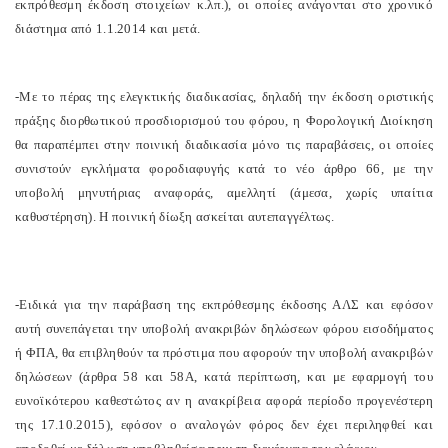
εκπρόθεσμη έκδοση στοιχείων κ.λπ.), οι οποίες ανάγονται στο χρονικό
διάστημα από 1.1.2014 και μετά.
-Με το πέρας της ελεγκτικής διαδικασίας, δηλαδή την έκδοση οριστικής
πράξης διορθωτικού προσδιορισμού του φόρου, η Φορολογική Διοίκηση
θα παραπέμπει στην ποινική διαδικασία μόνο τις παραβάσεις, οι οποίες
συνιστούν εγκλήματα φοροδιαφυγής κατά το νέο άρθρο 66, με την
υποβολή μηνυτήριας αναφοράς, αμελλητί (άμεσα, χωρίς υπαίτια
καθυστέρηση). Η ποινική δίωξη ασκείται αυτεπαγγέλτως.
-Ειδικά για την παράβαση της εκπρόθεσμης έκδοσης ΑΛΣ και εφόσον
αυτή συνεπάγεται την υποβολή ανακριβών δηλώσεων φόρου εισοδήματος
ή ΦΠΑ, θα επιβληθούν τα πρόστιμα που αφορούν την υποβολή ανακριβών
δηλώσεων (άρθρα 58 και 58Α, κατά περίπτωση, και με εφαρμογή του
ευνοϊκότερου καθεστώτος αν η ανακρίβεια αφορά περίοδο προγενέστερη
της 17.10.2015), εφόσον ο αναλογών φόρος δεν έχει περιληφθεί και