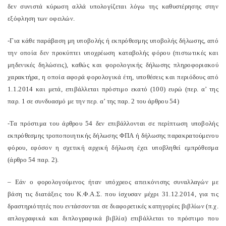
δεν συνιστά κύρωση αλλά υπολογίζεται λόγω της καθυστέρησης στην
εξόφληση των οφειλών.
-Για κάθε παράβαση μη υποβολής ή εκπρόθεσμης υποβολής δήλωσης, από
την οποία δεν προκύπτει υποχρέωση καταβολής φόρου (πιστωτικές και
μηδενικές δηλώσεις), καθώς και φορολογικής δήλωσης πληροφοριακού
χαρακτήρα, η οποία αφορά φορολογικά έτη, υποθέσεις και περιόδους από
1.1.2014 και μετά, επιβάλλεται πρόστιμο εκατό (100) ευρώ (περ. α’ της
παρ. 1 σε συνδυασμό με την περ. α’ της παρ. 2 του άρθρου 54)
-Τα πρόστιμα του άρθρου 54 δεν επιβάλλονται σε περίπτωση υποβολής
εκπρόθεσμης τροποποιητικής δήλωσης ΦΠΑ ή δήλωσης παρακρατούμενου
φόρου, εφόσον η σχετική αρχική δήλωση έχει υποβληθεί εμπρόθεσμα
(άρθρο 54 παρ. 2).
– Εάν ο φορολογούμενος ήταν υπόχρεος απεικόνισης συναλλαγών με
βάση τις διατάξεις του Κ.Φ.Α.Σ. που ίσχυσαν μέχρι 31.12.2014, για τις
δραστηριότητές που εντάσσονται σε διαφορετικές κατηγορίες βιβλίων (π.χ.
απλογραφικά και διπλογραφικά βιβλία) επιβάλλεται το πρόστιμο που