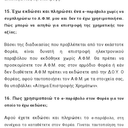
15. Έχω εκδώσει και πληρώσει ένα
e
-παράβολο χωρίς να
συμπληρώσω το Α.Φ.Μ. μου και δεν το έχω χρησιμοποιήσει.
Πώς μπορώ να αιτηθώ για επιστροφή της χρηματικής του
αξίας;
Βάσει της διαδικασίας που προβλέπεται από τον εκάστοτε
Φορέα, είναι δυνατή η επιστροφή ηλεκτρονικού
παραβόλου που εκδόθηκε χωρίς Α.Φ.Μ. Θα πρέπει να
προσκομίσετε τον Α.Φ.Μ. σας στον αρμόδιο Φορέα ή εάν
δεν διαθέτετε Α.Φ.Μ πρέπει να εκδώσετε από την Δ.Ο.Υ. Ο
Φορέας, αφού ταυτοποιήσει τον Α.Φ.Μ. με τα στοιχεία σας,
θα υποβάλλει «Αίτημα Επιστροφής Χρημάτων».
16. Πως χρησιμοποιώ το
e
-παράβολο στον Φορέα για τον
οποίο το έχω εκδώσει;
Αφού έχετε εκδώσει και πληρώσει το
e
-παράβολο, στη
συνέχεια το καταθέτετε στον Φορέα. Γίνεται ταυτοποίηση του