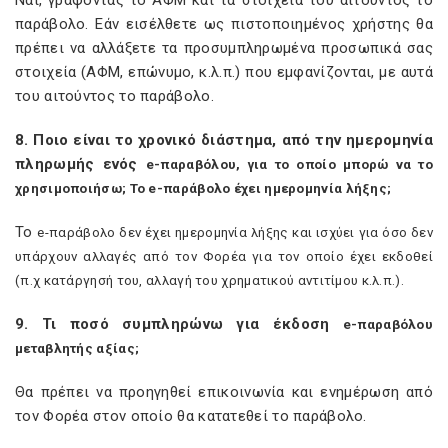
Ναι, γράφοντας το ΑΦΜ και τα στοιχεία του αιτούντος το
παράβολο. Εάν εισέλθετε ως πιστοποιημένος χρήστης θα
πρέπει να αλλάξετε τα προσυμπληρωμένα προσωπικά σας
στοιχεία (ΑΦΜ, επώνυμο, κ.λ.π.) που εμφανίζονται, με αυτά
του αιτούντος το παράβολο.
8. Ποιο είναι το χρονικό διάστημα, από την ημερομηνία
πληρωμής ενός
e
-παραβόλου, για το οποίο μπορώ να το
χρησιμοποιήσω; Το
e
-παράβολο έχει ημερομηνία λήξης;
Το
e
-παράβολο δεν έχει ημερομηνία λήξης και ισχύει για όσο δεν
υπάρχουν αλλαγές από τον Φορέα για τον οποίο έχει εκδοθεί
(π.χ κατάργησή του, αλλαγή του χρηματικού αντιτίμου κ.λ.π.).
9. Τι ποσό συμπληρώνω για έκδοση
e
-παραβόλου
μεταβλητής αξίας;
Θα πρέπει να προηγηθεί επικοινωνία και ενημέρωση από
τον Φορέα στον οποίο θα κατατεθεί το παράβολο.