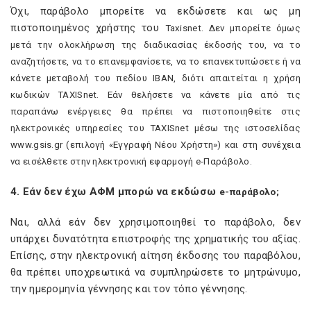
Όχι, παράβολο μπορείτε να εκδώσετε και ως μη
πιστοποιημένος χρήστης του
Taxisnet
. Δεν μπορείτε όμως
μετά την ολοκλήρωση της διαδικασίας έκδοσής του, να το
αναζητήσετε, να το επανεμφανίσετε, να το επανεκτυπώσετε ή να
κάνετε μεταβολή του πεδίου ΙΒΑΝ, διότι απαιτείται η χρήση
κωδικών
TAXISnet
. Εάν θελήσετε να κάνετε μία από τις
παραπάνω ενέργειες θα πρέπει να πιστοποιηθείτε στις
ηλεκτρονικές υπηρεσίες του
TAXISnet
μέσω της ιστοσελίδας
www
.
gsis
.
gr
(επιλογή «Εγγραφή Νέου Χρήστη») και στη συνέχεια
να εισέλθετε στην ηλεκτρονική εφαρμογή
e
-Παράβολο.
4. Εάν δεν έχω ΑΦΜ μπορώ να εκδώσω
e
-παράβολο;
Ναι, αλλά εάν δεν χρησιμοποιηθεί το παράβολο, δεν
υπάρχει δυνατότητα επιστροφής της χρηματικής του αξίας.
Επίσης, στην ηλεκτρονική αίτηση έκδοσης του παραβόλου,
θα πρέπει υποχρεωτικά να συμπληρώσετε το μητρώνυμο,
την ημερομηνία γέννησης και τον τόπο γέννησης.