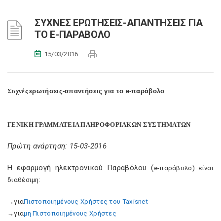
ΣΥΧΝΕΣ ΕΡΩΤΗΣΕΙΣ-ΑΠΑΝΤΗΣΕΙΣ ΓΙΑ
ΤΟ E-ΠΑΡΑΒΟΛΟ
15/03/2016
Συχνές
ερωτήσεις-απαντήσεις για το
e
-παράβολο
ΓΕΝΙΚΗ ΓΡΑΜΜΑΤΕΙΑ ΠΛΗΡΟΦΟΡΙΑΚΩΝ ΣΥΣΤΗΜΑΤΩΝ
Πρώτη ανάρτηση: 15-03-2016
Η εφαρμογή ηλεκτρονικού Παραβόλου (
e
-παράβολο) είναι
διαθέσιμη:
→
για
Πιστοποιημένους Χρήστες του
Taxisnet
→
για
μη Πιστοποιημένους Χρήστες