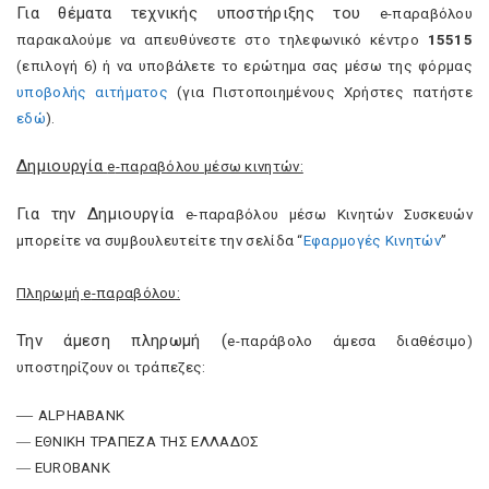
Για θέματα τεχνικής υποστήριξης του
e
-παραβόλου
παρακαλούμε να απευθύνεστε στο τηλεφωνικό κέντρο
15515
(επιλογή 6) ή να υποβάλετε το ερώτημα σας μέσω της φόρμας
υποβολής αιτήματος
(για Πιστοποιημένους Χρήστες πατήστε
εδώ
).
Δημιουργία
e
-παραβόλου μέσω κινητών:
Για την Δημιουργία
e
-παραβόλου μέσω Κινητών Συσκευών
μπορείτε να συμβουλευτείτε την σελίδα “
Εφαρμογές Κινητών
”
Πληρωμή
e
-παραβόλου:
Την άμεση πληρωμή (
e
-παράβολο άμεσα διαθέσιμο)
υποστηρίζουν οι τράπεζες:
―
ALPHA
BANK
― ΕΘΝΙΚΗ ΤΡΑΠΕΖΑ ΤΗΣ ΕΛΛΑΔΟΣ
―
EUROBANK