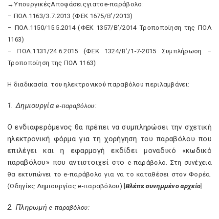
→
Υπουργικές
Αποφάσεις
για
το
e
-παράβολο:
– ΠΟΛ.1163/3.7.2013 (ΦΕΚ 1675/Β’/2013)
– ΠΟΛ.1150/15.5.2014 (ΦΕΚ 1357/Β’/2014 Τροποποίηση της ΠΟΛ
1163)
– ΠΟΛ.1131/24.6.2015 (ΦΕΚ 1324/Β’/1-7-2015 Συμπλήρωση –
Τροποποίηση της ΠΟΛ 1163)
H
διαδικασία
του ηλεκτρονικού παραβόλου περιλαμβάνει:
1. Δημιουργία
e
-παραβόλου:
Ο ενδιαφερόμενος θα πρέπει να συμπληρώσει την σχετική
ηλεκτρονική φόρμα για τη χορήγηση του παραβόλου που
επιλέγει και η εφαρμογή εκδίδει μοναδικό «κωδικό
παραβόλου» που αντιστοιχεί στο
e
-παράβολο. Στη συνέχεια
θα εκτυπώνει το
e
-παράβολο για να το καταθέσει στον Φορέα.
(Οδηγίες Δημιουργίας
e
-παραβόλου) [
Βλέπε συνημμένο αρχείο
]
2. Πληρωμή
e
-παραβόλου: