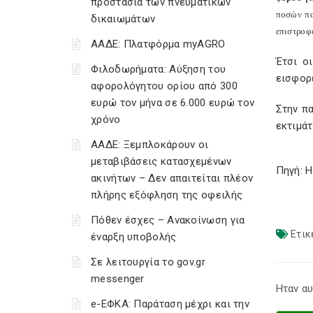
προστασία των πνευματικών
ποσών πο
δικαιωμάτων
επιστροφ
ΑΑΔΕ: Πλατφόρμα myAGRO
Έτσι ο
Φιλοδωρήματα: Αύξηση του
εισφορ
αφορολόγητου ορίου από 300
ευρώ τον μήνα σε 6.000 ευρώ τον
Στην π
χρόνο
εκτιμάτ
ΑΑΔΕ: Ξεμπλοκάρουν οι
μεταβιβάσεις κατασχεμένων
Πηγή: 
ακινήτων – Δεν απαιτείται πλέον
πλήρης εξόφληση της οφειλής
Πόθεν έσχες – Ανακοίνωση για
Ετικ
έναρξη υποβολής
Σε λειτουργία το gov.gr
messenger
Ηταν αυ
e-ΕΦΚΑ: Παράταση μέχρι και την