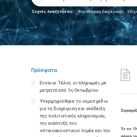
Συχνές Αναζητήσεις:
Φορολογικη Ενημέρωση
,
Επιχ
Πρόσφατα
Ενοίκια: Τέλος οι πληρωμές με
μετρητά από 1η Οκτωβρίου
Υπερψηφίσθηκε το νομοσχέδιο
για τη διαχείριση και ανάδειξη
Συμψηφίζο
της πολιτιστικής κληρονομιάς,
την ανάπτυξη του
Το
υπ
.
Ο
οπτικοακουστικού τομέα και την
φόρου γι