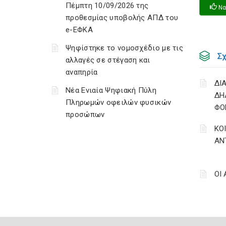
Πέμπτη 10/09/2026 της
Να
προθεσμίας υποβολής ΑΠΔ του
e-ΕΦΚΑ
Ψηφίστηκε το νομοσχέδιο με τις
Σ
αλλαγές σε στέγαση και
αναπηρία
ΔΙ
Νέα Ενιαία Ψηφιακή Πύλη
ΔΗ
Πληρωμών οφειλών φυσικών
ΦΟ
προσώπων
ΚΟ
ΑΝ
ΟΙ