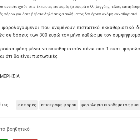
υ αντιστοιχούν στις έκτακτες εισφορές (εισφορά αλληλεγγύης, τέλος επιτηδεύμ
ές φόρου για όσες βέβαια δηλώσεις εισοδήματος δεν έχουν ακόμη εκκαθαριστεί.
ι φορολογούμενοι που αναμένουν πιστωτικό εκκαθαριστικό δ
ές σε δόσεις των 300 ευρώ τον μήνα καθώς με τον συμψηφισμό
αρούσα φάση μένει να εκκαθαριστούν πάνω από 1 εκατ. φορολ
αι ότι θα είναι πιστωτικές.
ΗΜΕΡΗΣΙΑ
έτες:
εισφορες
επιστροφη φορου
φορολογια εισοδηματος φυ
τό βοηθητικό;