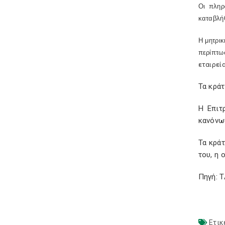
Οι πληρ
καταβλήθ
Η μητρικ
περίπτ
εταιρεία
Τα κράτ
Η Επιτ
κανόνων
Τα κράτ
του, η 
Πηγή: 
Ετικ