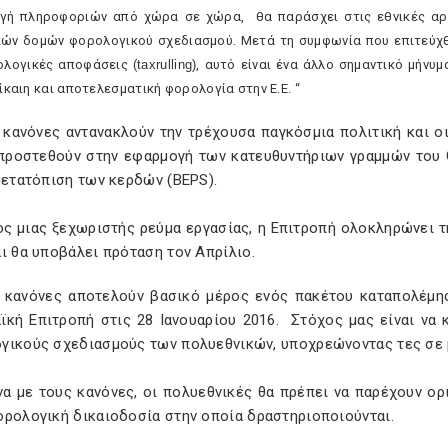
γή πληροφοριών από χώρα σε χώρα, θα παράσχει στις εθνικές
αρ
κών δομών φορολογικού σχεδιασμού. Μετά τη συμφωνία που επιτεύχ
ολογικές αποφάσεις (
tax
rulling
)
, αυτό είναι ένα άλλο σημαντικό μήνυ
δίκαιη και αποτελεσματική φορολογία στην Ε.Ε. “
ι κανόνες αντανακλούν την τρέχουσα παγκόσμια πολιτική και ο
 προστεθούν στην εφαρμογή των κατευθυντήριων γραμμών του
μετατόπιση των κερδών (BEPS).
ος μιας ξεχωριστής ρεύμα εργασίας, η Επιτροπή ολοκληρώνει 
ι θα υποβάλει πρόταση τον Απρίλιο.
ι κανόνες αποτελούν βασικό μέρος ενός πακέτου καταπολέ
ϊκή Επιτροπή στις 28 Ιανουαρίου 2016.
Στόχος μας είναι να
γικούς σχεδιασμούς των πολυεθνικών, υποχρεώνοντας τες σε 
α με τους κανόνες, οι πολυεθνικές θα πρέπει να παρέχουν ορι
ορολογική δικαιοδοσία στην οποία δραστηριοποιούνται.