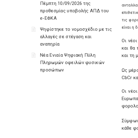
Πέμπτη 10/09/2026 της
ανταλλα
προθεσμίας υποβολής ΑΠΔ του
επιθετι
e-ΕΦΚΑ
τις φορ
είναι η 
Ψηφίστηκε το νομοσχέδιο με τις
αλλαγές σε στέγαση και
Οι νέο
αναπηρία
και θα
Νέα Ενιαία Ψηφιακή Πύλη
και τη 
Πληρωμών οφειλών φυσικών
προσώπων
Ως μέρ
CbCr κα
Οι νέο
Ευρωπα
φορολο
Σύμφων
κάθε φ