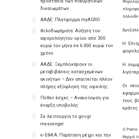
προστασία των πνευματικών
Φορολογ
δικαιωμάτων
πληροφο
πολυεθν
ΑΑΔΕ: Πλατφόρμα myAGRO
Βρυξέλλ
Φιλοδωρήματα: Αύξηση του
αφορολόγητου ορίου από 300
Η Επιτ
ευρώ τον μήνα σε 6.000 ευρώ τον
φορολο
χρόνο
ΑΑΔΕ: Ξεμπλοκάρουν οι
Η συμφ
μεταβιβάσεις κατασχεμένων
λιγότερ
ακινήτων – Δεν απαιτείται πλέον
Οι νέο
πλήρης εξόφληση της οφειλής
εφαρμο
Πόθεν έσχες – Ανακοίνωση για
τους β
έναρξη υποβολής
κράτος 
Σε λειτουργία το gov.gr
messenger
Ο Pierr
e-ΕΦΚΑ: Παράταση μέχρι και την
θερμά τ