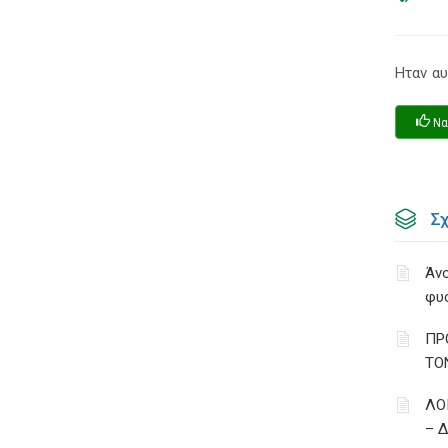
Ηταν αυ
Να
Σ
Άνο
φυ
ΠΡ
ΤΟ
ΛΟ
– 