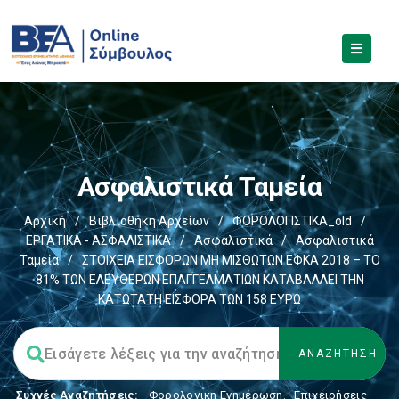
Ασφαλιστικά Ταμεία
Αρχική
/
Βιβλιοθήκη Αρχείων
/
ΦΟΡΟΛΟΓΙΣΤΙΚΑ_old
/
ΕΡΓΑΤΙΚΑ - ΑΣΦΑΛΙΣΤΙΚΑ
/
Ασφαλιστικά
/
Ασφαλιστικά
Ταμεία
/
ΣΤΟΙΧΕΙΑ ΕΙΣΦΟΡΩΝ ΜΗ ΜΙΣΘΩΤΩΝ ΕΦΚΑ 2018 – TΟ
81% ΤΩΝ ΕΛΕΥΘΕΡΩΝ ΕΠΑΓΓΕΛΜΑΤΙΩΝ ΚΑΤΑΒΑΛΛΕΙ ΤΗΝ
ΚΑΤΩΤΑΤΗ ΕΙΣΦΟΡΑ ΤΩΝ 158 ΕΥΡΩ
Συχνές Αναζητήσεις:
Φορολογικη Ενημέρωση
,
Επιχειρήσεις