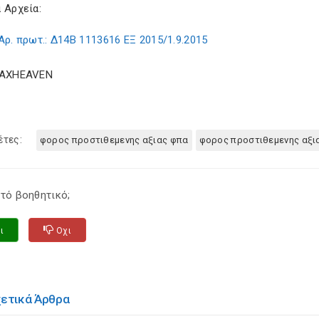
 Αρχεία:
Αρ. πρωτ.: Δ14Β 1113616 ΕΞ 2015/1.9.2015
TAXHEAVEN
έτες:
φορος προστιθεμενης αξιας φπα
φορος προστιθεμενης αξιας
τό βοηθητικό;
ι
Οχι
χετικά Άρθρα