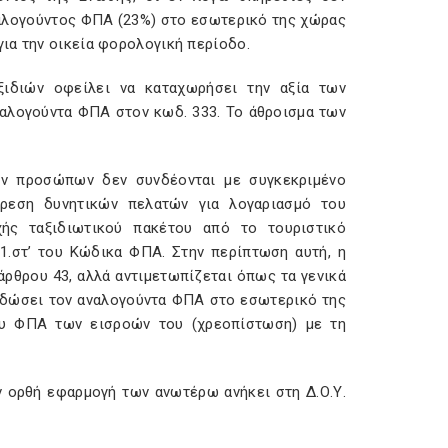
αλογούντος ΦΠΑ (23%) στο εσωτερικό της χώρας
ια την οικεία φορολογική περίοδο.
ιδιών οφείλει να καταχωρήσει την αξία των
ναλογούντα ΦΠΑ στον κωδ. 333. Το άθροισμα των
ών προσώπων δεν συνδέονται με συγκεκριμένο
ύρεση δυνητικών πελατών για λογαριασμό του
χής ταξιδιωτικού πακέτου από το τουριστικό
.1.στ’ του Κώδικα ΦΠΑ. Στην περίπτωση αυτή, η
ρθρου 43, αλλά αντιμετωπίζεται όπως τα γενικά
ποδώσει τον αναλογούντα ΦΠΑ στο εσωτερικό της
υ ΦΠΑ των εισροών του (χρεοπίστωση) με τη
ν ορθή εφαρμογή των ανωτέρω ανήκει στη Δ.Ο.Υ.