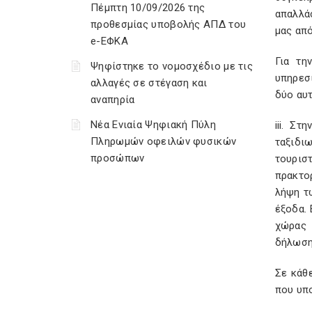
Πέμπτη 10/09/2026 της
απαλλά
προθεσμίας υποβολής ΑΠΔ του
μας απ
e-ΕΦΚΑ
Για τη
Ψηφίστηκε το νομοσχέδιο με τις
υπηρεσ
αλλαγές σε στέγαση και
δύο αυ
αναπηρία
Νέα Ενιαία Ψηφιακή Πύλη
iii. Σ
Πληρωμών οφειλών φυσικών
ταξιδι
προσώπων
τουρισ
πρακτο
λήψη τ
έξοδα.
χώρας 
δήλωση
Σε κάθ
που υπ