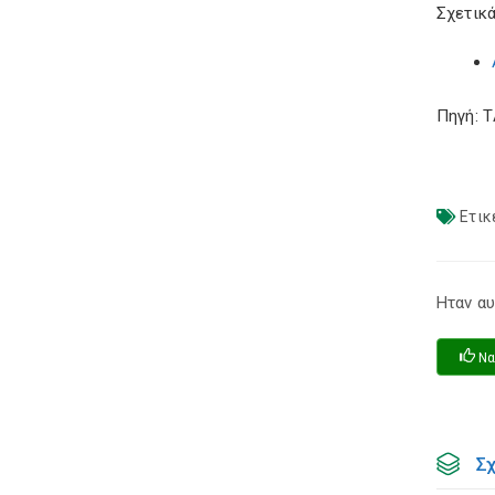
Σχετικά
Πηγή: 
Ετικ
Ηταν αυ
Να
Σ