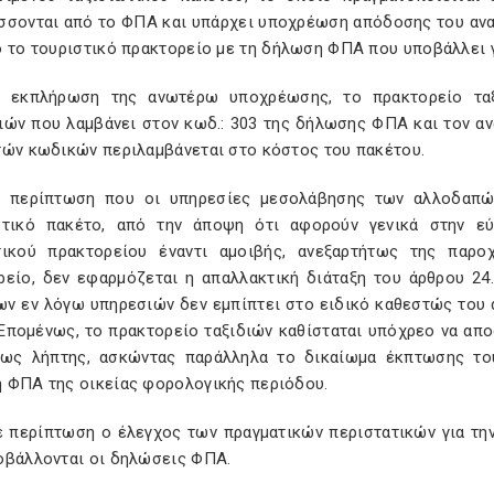
σσονται από το ΦΠΑ και υπάρχει υποχρέωση απόδοσης του αν
ό το τουριστικό πρακτορείο με τη δήλωση ΦΠΑ που υποβάλλει γ
ν εκπλήρωση της ανωτέρω υποχρέωσης, το πρακτορείο ταξ
ιών που λαμβάνει στον κωδ.: 303 της δήλωσης ΦΠΑ και τον α
τών κωδικών περιλαμβάνεται στο κόστος του πακέτου.
την περίπτωση που οι υπηρεσίες μεσολάβησης των αλλοδαπ
ωτικό πακέτο, από την άποψη ότι αφορούν γενικά στην ε
τικού πρακτορείου έναντι αμοιβής, ανεξαρτήτως της παρο
ρείο, δεν εφαρμόζεται η απαλλακτική διάταξη του άρθρου 24
ων εν λόγω υπηρεσιών δεν εμπίπτει στο ειδικό καθεστώς του ά
 Επομένως, το πρακτορείο ταξιδιών καθίσταται υπόχρεο να α
ως λήπτης, ασκώντας παράλληλα το δικαίωμα έκπτωσης το
 ΦΠΑ της οικείας φορολογικής περιόδου.
ε περίπτωση ο έλεγχος των πραγματικών περιστατικών για τη
οβάλλονται οι δηλώσεις ΦΠΑ.