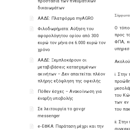
προστασία των πνευματικών
δικαιωμάτων
Σύμφωνα 
ΑΑΔΕ: Πλατφόρμα myAGRO
Ο τόπο
Φιλοδωρήματα: Αύξηση του
προς το
αφορολόγητου ορίου από 300
ΦΠΑ, κ
ευρώ τον μήνα σε 6.000 ευρώ τον
υπηρεσι
χρόνο
ΑΑΔΕ: Ξεμπλοκάρουν οι
Ακολούθ
μεταβιβάσεις κατασχεμένων
ακινήτων – Δεν απαιτείται πλέον
i. Στη
πλήρης εξόφληση της οφειλής
προώθη
μεσολά
Πόθεν έσχες – Ανακοίνωση για
του Κώ
έναρξη υποβολής
των εν
Σε λειτουργία το gov.gr
του πακ
messenger
ii. Στ
e-ΕΦΚΑ: Παράταση μέχρι και την
συγκεκ