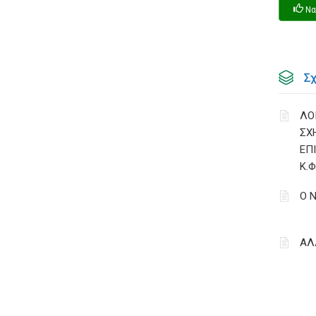
Να
Σ
ΛΟ
ΣΧ
ΕΠ
Κ.Φ
Ο Ν
ΑΛ