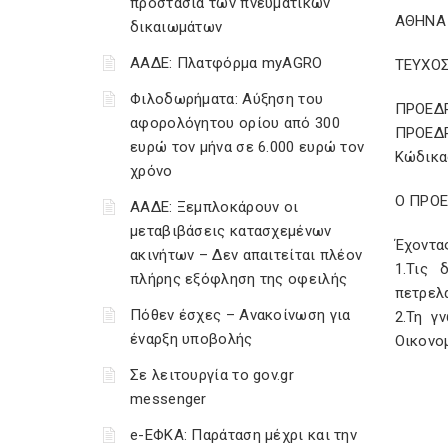
προστασία των πνευματικών
ΑΘΗΝΑ 
δικαιωμάτων
ΑΑΔΕ: Πλατφόρμα myAGRO
ΤΕΥΧΟΣ
Φιλοδωρήματα: Αύξηση του
ΠΡΟΕΔ
αφορολόγητου ορίου από 300
ΠΡΟΕΔΡ
ευρώ τον μήνα σε 6.000 ευρώ τον
Κώδικας
χρόνο
Ο ΠΡΟ
ΑΑΔΕ: Ξεμπλοκάρουν οι
μεταβιβάσεις κατασχεμένων
Έχοντα
ακινήτων – Δεν απαιτείται πλέον
1.Τις 
πλήρης εξόφληση της οφειλής
πετρελα
Πόθεν έσχες – Ανακοίνωση για
2.Τη γ
έναρξη υποβολής
Οικονο
Σε λειτουργία το gov.gr
messenger
e-ΕΦΚΑ: Παράταση μέχρι και την