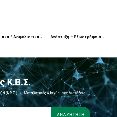
ιακά / Ασφαλιστικά
Ανάπτυξη – Εξωστρέφεια
 Κ.Β.Σ.
Ν (Κ.Β.Σ.)
/
Μεταβατικές & Ισχύουσες Διατάξεις