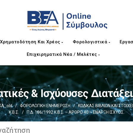
Χρηματοδότηση Και Χρέος
Φορολογιστικά
Εργασ
Επιχειρηματικά Νέα / Μελέτες
τικές & Ισχύουσες Διατάξεις
ΚΑ_old
/
ΦΟΡΟΛΟΓΙΚΗ ΕΝΗΜΕΡΩΣΗ
/
ΚΩΔΙΚΑΣ ΒΙΒΛΙΩΝ ΚΑΙ ΣΤΟΙΧΕΙΩ
Κ.Β.Σ.
/
Π.Δ. 186/1992 Κ.Β.Σ. – ΑΡΘΡΟ 40 – ΕΝΑΡΞΗ ΙΣΧΥΟΣ.