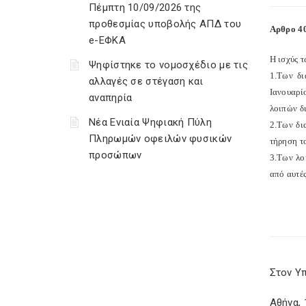
Πέμπτη 10/09/2026 της
προθεσμίας υποβολής ΑΠΔ του
Αρθρο 40
e-ΕΦΚΑ
Η ισχύς τ
Ψηφίστηκε το νομοσχέδιο με τις
1.Tων δι
αλλαγές σε στέγαση και
Ιανουαρί
αναπηρία
λοιπών δ
Νέα Ενιαία Ψηφιακή Πύλη
2.Των δι
Πληρωμών οφειλών φυσικών
τήρηση το
προσώπων
3.Των λο
από αυτές
Στον Υ
Αθήνα, 