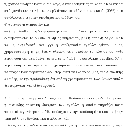
γ) χονδροπωλητής κατά κύριο λόγο, ο επιτηδευματίας του οποίου τα έσοδα
από χονδρικές πωλήσεις υπερβαίνουν το εξήντα στα εκατό (60%) του
συνόλου των ετήσιων ακαθάριστων εσόδων του,
δ) ως παροχή υπηρεσιών και:
αα) η διάθεση ηλεκτρομαγνητικών ή άλλων μέσων στα οποία
ενσωματώνεται το δικαίωμα λήψης υπηρεσιών, ββ) η παροχή λογισμικού
και η ενημέρωσή του, γγ) η επεξεργασία αγαθών τρίτων με τη
χρησιμοποίηση ή μη ίδιων υλικών, των οποίων το κόστος σε κάθε
περίπτωση δεν υπερβαίνει το ένα τρίτο (1/3) της συνολικής αμοιβής, δδ) η
περίπτωση κατά την οποία χρησιμοποιούνται υλικά, των οποίων το
κόστος σε κάθε περίπτωση δεν υπερβαίνει το ένα τρίτο (1/3) της συνολικής
αμοιβής, με την προϋπόθεση ότι από τη χρησιμοποίηση των υλικών αυτών
δεν παράγεται νέο είδος αγαθού.
3.Για την εφαρμογή των διατάξεων του Κώδικα αυτού ως είδος θεωρείται
η ουσιώδης ποιοτική διάκριση των αγαθών, η οποία επηρεάζει κατά
ποσοστό μεγαλύτερο του 5%, τουλάχιστον την απόδοση ή το κόστος ή την
τιμή πώλησης διαζευκτικά ή αθροιστικά.
Ειδικά, για τις ενδοκοινοτικές συναλλαγές η ονοματολογία – περιγραφή