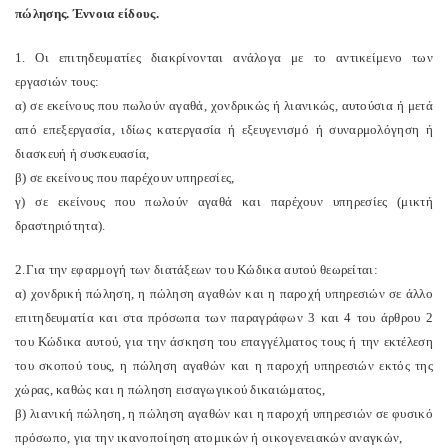
πώλησης. Έννοια είδους.
1. Οι επιτηδευματίες διακρίνονται ανάλογα με το αντικείμενο των
εργασιών τους:
α) σε εκείνους που πωλούν αγαθά, χονδρικώς ή λιανικώς, αυτούσια ή μετά
από επεξεργασία, ιδίως κατεργασία ή εξευγενισμό ή συναρμολόγηση ή
διασκευή ή συσκευασία,
β) σε εκείνους που παρέχουν υπηρεσίες,
γ) σε εκείνους που πωλούν αγαθά και παρέχουν υπηρεσίες (μικτή
δραστηριότητα).
2.Για την εφαρμογή των διατάξεων του Κώδικα αυτού θεωρείται:
α) χονδρική πώληση, η πώληση αγαθών και η παροχή υπηρεσιών σε άλλο
επιτηδευματία και στα πρόσωπα των παραγράφων 3 και 4 του άρθρου 2
του Κώδικα αυτού, για την άσκηση του επαγγέλματος τους ή την εκτέλεση
του σκοπού τους, η πώληση αγαθών και η παροχή υπηρεσιών εκτός της
χώρας, καθώς και η πώληση εισαγωγικού δικαιώματος,
β) λιανική πώληση, η πώληση αγαθών και η παροχή υπηρεσιών σε φυσικό
πρόσωπο, για την ικανοποίηση ατομικών ή οικογενειακών αναγκών,