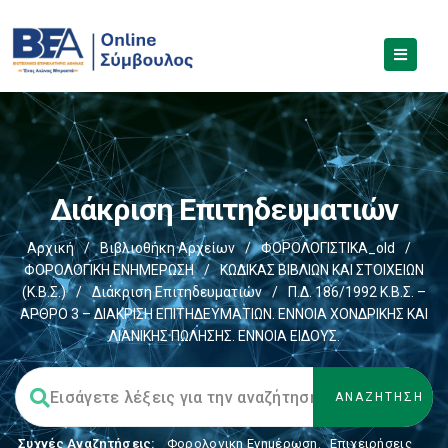
Διάκριση Επιτηδευματιών
Αρχική
/
Βιβλιοθήκη Αρχείων
/
ΦΟΡΟΛΟΓΙΣΤΙΚΑ_old
/
ΦΟΡΟΛΟΓΙΚΗ ΕΝΗΜΕΡΩΣΗ
/
ΚΩΔΙΚΑΣ ΒΙΒΛΙΩΝ ΚΑΙ ΣΤΟΙΧΕΙΩΝ
(Κ.Β.Σ.)
/
Διάκριση Επιτηδευματιών
/
Π.Δ. 186/1992 Κ.Β.Σ. –
ΑΡΘΡΟ 3 – ΔΙΑΚΡΙΣΗ ΕΠΙΤΗΔΕΥΜΑΤΙΩΝ. ΕΝΝΟΙΑ ΧΟΝΔΡΙΚΗΣ ΚΑΙ
ΛΙΑΝΙΚΗΣ ΠΩΛΗΣΗΣ. ΕΝΝΟΙΑ ΕΙΔΟΥΣ.
Συχνές Αναζητήσεις:
Φορολογικη Ενημέρωση
,
Επιχειρήσεις