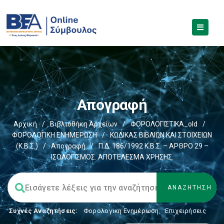
Απογραφή
Αρχική
/
Βιβλιοθήκη Αρχείων
/
ΦΟΡΟΛΟΓΙΣΤΙΚΑ_old
/
ΦΟΡΟΛΟΓΙΚΗ ΕΝΗΜΕΡΩΣΗ
/
ΚΩΔΙΚΑΣ ΒΙΒΛΙΩΝ ΚΑΙ ΣΤΟΙΧΕΙΩΝ
(Κ.Β.Σ.)
/
Απογραφή
/
Π.Δ. 186/1992 Κ.Β.Σ. – ΑΡΘΡΟ 29 –
ΙΣΟΛΟΓΙΣΜΟΣ. ΑΠΟΤΕΛΕΣΜΑ ΧΡΗΣΗΣ.
Συχνές Αναζητήσεις:
Φορολογικη Ενημέρωση
,
Επιχειρήσεις