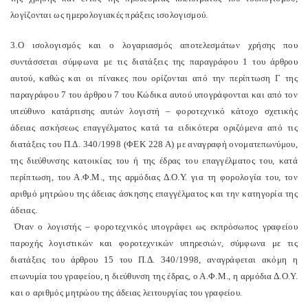
λογίζονται ως ημερολογιακές πράξεις ισολογισμού.
3.Ο ισολογισμός και ο λογαριασμός αποτελεσμάτων χρήσης που
συντάσσεται σύμφωνα με τις διατάξεις της παραγράφου 1 του άρθρου
αυτού, καθώς και οι πίνακες που ορίζονται από την περίπτωση Γ της
παραγράφου 7 του άρθρου 7 του Κώδικα αυτού υπογράφονται και από τον
υπεύθυνο κατάρτισης αυτών λογιστή – φοροτεχνικό κάτοχο σχετικής
άδειας ασκήσεως επαγγέλματος κατά τα ειδικότερα οριζόμενα από τις
διατάξεις του Π.Δ. 340/1998 (ΦΕΚ 228 Α) με αναγραφή ονοματεπωνύμου,
της διεύθυνσης κατοικίας του ή της έδρας του επαγγέλματος του, κατά
περίπτωση, του Α.Φ.Μ., της αρμόδιας Δ.Ο.Υ. για τη φορολογία του, τον
αριθμό μητρώου της άδειας άσκησης επαγγέλματος και την κατηγορία της
άδειας.
Όταν ο λογιστής – φοροτεχνικός υπογράφει ως εκπρόσωπος γραφείου
παροχής λογιστικών και φοροτεχνικών υπηρεσιών, σύμφωνα με τις
διατάξεις του άρθρου 15 του Π.Δ. 340/1998, αναγράφεται ακόμη η
επωνυμία του γραφείου, η διεύθυνση της έδρας, ο Α.Φ.Μ., η αρμόδια Δ.Ο.Υ.
και ο αριθμός μητρώου της άδειας λειτουργίας του γραφείου.