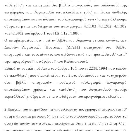
κάθε χρήση και καταχωρεί στο βιβλίο απογραφών, τον ισολογισμό της
επιχείρησης του, λογαριασμό αποτελεσμάτων χρήσης, πίνακα διάθεσης
αποτελεσμάτων και κατάσταση του λογαριασμού γενικής εκμετάλλευσης,
σύμφωνα με τα υποδείγματα των παραγράφων 4.1.103, 4.1.202, 4.1.302
και 4.1.402 του άρθρου 1 του Π.Δ. 1123/1980.
Ο επιτηδευματίας που τηρεί τα βιβλία του σύμφωνα με τους κανόνες των
Διεθνών Λογιστικών Προτύπων (Δ.Λ.Π.) καταχωρεί στο βιβλίο
απογραφών και τους πίνακες που ορίζονται από τις περιπτώσεις Α' και Γ'
της παραγράφου 7 του άρθρου 7 του Κώδικα αυτού.
Ειδικά τα νομικά πρόσωπα του άρθρου 101 του ν. 2238/1994 που τελούν
σε εκκαθάριση που διαρκεί πέραν του έτους συντάσσουν και καταχωρούν
στο βιβλίο απογραφών προσωρινό ισολογισμό, λογαριασμό
αποτελεσμάτων χρήσης, και κατάσταση του λογαριασμού γενικής
εκμετάλλευσης, σύμφωνα με τα υποδείγματα του προηγούμενου εδαφίου.
2.Πράξεις που επηρεάζουν τα αποτελέσματα της χρήσης ή αναφέρονται σ'
αυτή ή άπτονται με οποιοδήποτε τρόπο του ισολογισμού αυτής, εφόσον τα
στοιχεία αυτών των πράξεων περιέχονται στην επιχείρηση μετά τη λήξη
της χρήσης και εντός της προθεσμίας κλεισίματος του ισολογισμού,