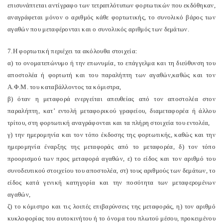
επισυνάπτεται αντίγραφο των τετραπλότυπων φορτωτικών που εκδόθηκαν,
αναγράφεται μόνον ο αριθμός κάθε φορτωτικής, το συνολικό βάρος των
αγαθών που μεταφέρονται και ο συνολικός αριθμός των δεμάτων.
7.Η φορτωτική περιέχει τα ακόλουθα στοιχεία:
α) το ονοματεπώνυμο ή την επωνυμία, το επάγγελμα και τη διεύθυνση του
αποστολέα ή φορτωτή και του παραλήπτη των αγαθών,καθώς και τον
Α.Φ.Μ. του καταβάλλοντος τα κόμιστρα,
β) όταν η μεταφορά ενεργείται απευθείας από τον αποστολέα στον
παραλήπτη, κατ’ εντολή μεταφορικού γραφείου, διαμεταφορέα ή άλλου
τρίτου, στη φορτωτική αναγράφονται και τα πλήρη στοιχεία του εντολέα,
γ) την ημερομηνία και τον τόπο έκδοσης της φορτωτικής, καθώς και την
ημερομηνία έναρξης της μεταφοράς από το μεταφορέα, δ) τον τόπο
προορισμού των προς μεταφορά αγαθών, ε) το είδος και τον αριθμό του
συνοδευτικού στοιχείου του αποστολέα, στ) τους αριθμούς των δεμάτων, το
είδος κατά γενική κατηγορία και την ποσότητα των μεταφερομένων
αγαθών,
ζ) το κόμιστρο και τις λοιπές επιβαρύνσεις της μεταφοράς, η) τον αριθμό
κυκλοφορίας του αυτοκινήτου ή το όνομα του πλωτού μέσου, προκειμένου