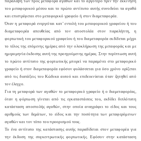
παραλαβή των προς μεταφορά αγαθών και το αργότερο πριν την εκκίνηση
του μεταφορικού μέσου και το πρώτο αντίτυπο αυτής συνοδεύει τα αγαθά
και επιστρέφεται στο μεταφορικό γραφείο ή στον διαμεταφορέα.
Όταν η μεταφορά ενεργείται κατ’ εντολή του μεταφορικού γραφείου ή του
διαμεταφορέα απευθείας από τον αποστολέα στον παραλήπτη, η
φορτωτική του μεταφορικού γραφείου ή του διαμεταφορέα εκδίδεται μέχρι
το τέλος της επόμενης ημέρας από την ολοκλήρωση της μεταφοράς και με
ημερομηνία έκδοσης αυτή της προηγούμενης ημέρας. Στην περίπτωση αυτή
το πρώτο αντίτυπο της φορτωτικής μπορεί να παραμένει στο μεταφορικό
γραφείο ή στον διαμεταφορέα εφόσον φυλάσσεται για όσο χρόνο ορίζεται
από τις διατάξεις του Κώδικα αυτού και επιδεικνύεται όταν ζητηθεί από
τον έλεγχο.
Για τη μεταφορά των αγαθών το μεταφορικό γραφείο ή ο διαμεταφορέας,
όταν η φόρτωση γίνεται από τις εγκαταστάσεις του, εκδίδει διπλότυπη
κατάσταση αποστολής αγαθών, στην οποία αναγράφει το είδος και τους
αριθμούς των δεμάτων, το είδος και την ποσότητα των μεταφερόμενων
αγαθών και τον τόπο του προορισμού τους.
Το ένα αντίτυπο της κατάστασης αυτής παραδίδεται στον μεταφορέα για
την έκδοση της συγκεντρωτικής φορτωτικής. Εφόσον στην κατάσταση