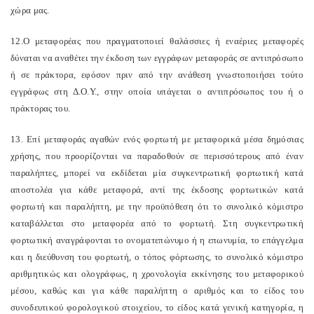
χώρα μας.
12.Ο μεταφορέας που πραγματοποιεί θαλάσσιες ή εναέριες μεταφορές
δύναται να αναθέτει την έκδοση των εγγράφων μεταφοράς σε αντιπρόσωπο
ή σε πράκτορα, εφόσον πριν από την ανάθεση γνωστοποιήσει τούτο
εγγράφως στη Δ.Ο.Υ., στην οποία υπάγεται ο αντιπρόσωπος του ή ο
πράκτορας του.
13. Επί μεταφοράς αγαθών ενός φορτωτή με μεταφορικά μέσα δημόσιας
χρήσης, που προορίζονται να παραδοθούν σε περισσότερους από έναν
παραλήπτες, μπορεί να εκδίδεται μία συγκεντρωτική φορτωτική κατά
αποστολέα για κάθε μεταφορά, αντί της έκδοσης φορτωτικών κατά
φορτωτή και παραλήπτη, με την προϋπόθεση ότι το συνολικό κόμιστρο
καταβάλλεται στο μεταφορέα από το φορτωτή. Στη συγκεντρωτική
φορτωτική αναγράφονται το ονοματεπώνυμο ή η επωνυμία, το επάγγελμα
και η διεύθυνση του φορτωτή, ο τόπος φόρτωσης, το συνολικό κόμιστρο
αριθμητικώς και ολογράφως, η χρονολογία εκκίνησης του μεταφορικού
μέσου, καθώς και για κάθε παραλήπτη ο αριθμός και το είδος του
συνοδευτικού φορολογικού στοιχείου, το είδος κατά γενική κατηγορία, η