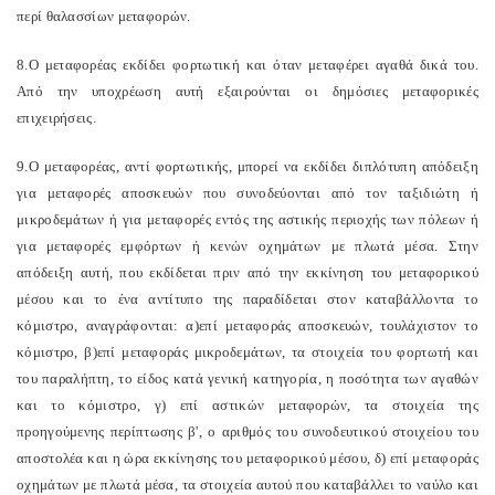
περί θαλασσίων μεταφορών.
8.Ο μεταφορέας εκδίδει φορτωτική και όταν μεταφέρει αγαθά δικά του.
Από την υποχρέωση αυτή εξαιρούνται οι δημόσιες μεταφορικές
επιχειρήσεις.
9.Ο μεταφορέας, αντί φορτωτικής, μπορεί να εκδίδει διπλότυπη απόδειξη
για μεταφορές αποσκευών που συνοδεύονται από τον ταξιδιώτη ή
μικροδεμάτων ή για μεταφορές εντός της αστικής περιοχής των πόλεων ή
για μεταφορές εμφόρτων ή κενών οχημάτων με πλωτά μέσα. Στην
απόδειξη αυτή, που εκδίδεται πριν από την εκκίνηση του μεταφορικού
μέσου και το ένα αντίτυπο της παραδίδεται στον καταβάλλοντα το
κόμιστρο, αναγράφονται: α)επί μεταφοράς αποσκευών, τουλάχιστον το
κόμιστρο, β)επί μεταφοράς μικροδεμάτων, τα στοιχεία του φορτωτή και
του παραλήπτη, το είδος κατά γενική κατηγορία, η ποσότητα των αγαθών
και το κόμιστρο, γ) επί αστικών μεταφορών, τα στοιχεία της
προηγούμενης περίπτωσης β', ο αριθμός του συνοδευτικού στοιχείου του
αποστολέα και η ώρα εκκίνησης του μεταφορικού μέσου, δ) επί μεταφοράς
οχημάτων με πλωτά μέσα, τα στοιχεία αυτού που καταβάλλει το ναύλο και