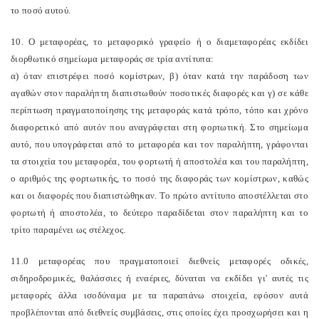
το ποσό αυτού.
10. Ο μεταφορέας, το μεταφορικό γραφείο ή ο διαμεταφορέας εκδίδει
διορθωτικό σημείωμα μεταφοράς σε τρία αντίτυπα:
α) όταν επιστρέφει ποσό κομίστρων, β) όταν κατά την παράδοση των
αγαθών στον παραλήπτη διαπιστωθούν ποσοτικές διαφορές και γ) σε κάθε
περίπτωση πραγματοποίησης της μεταφοράς κατά τρόπο, τόπο και χρόνο
διαφορετικό από αυτόν που αναγράφεται στη φορτωτική. Στο σημείωμα
αυτό, που υπογράφεται από το μεταφορέα και τον παραλήπτη, γράφονται
τα στοιχεία του μεταφορέα, του φορτωτή ή αποστολέα και του παραλήπτη,
ο αριθμός της φορτωτικής, το ποσό της διαφοράς των κομίστρων, καθώς
και οι διαφορές που διαπιστώθηκαν. Το πρώτο αντίτυπο αποστέλλεται στο
φορτωτή ή αποστολέα, το δεύτερο παραδίδεται στον παραλήπτη και το
τρίτο παραμένει ως στέλεχος.
11.0 μεταφορέας που πραγματοποιεί διεθνείς μεταφορές οδικές,
σιδηροδρομικές, θαλάσσιες ή εναέριες, δύναται να εκδίδει γι' αυτές τις
μεταφορές άλλα ισοδύναμα με τα παραπάνω στοιχεία, εφόσον αυτά
προβλέπονται από διεθνείς συμβάσεις, στις οποίες έχει προσχωρήσει και η