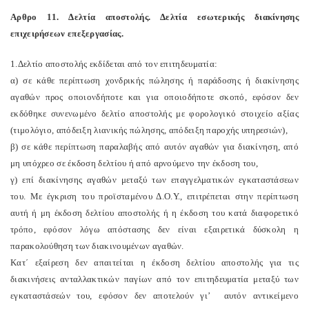
Αρθρο 11. Δελτία αποστολής. Δελτία εσωτερικής διακίνησης
επιχειρήσεων επεξεργασίας.
1.Δελτίο αποστολής εκδίδεται από τον επιτηδευματία:
α) σε κάθε περίπτωση χονδρικής πώλησης ή παράδοσης ή διακίνησης
αγαθών προς οποιονδήποτε και για οποιοδήποτε σκοπό, εφόσον δεν
εκδόθηκε συνενωμένο δελτίο αποστολής με φορολογικό στοιχείο αξίας
(τιμολόγιο, απόδειξη λιανικής πώλησης, απόδειξη παροχής υπηρεσιών),
β) σε κάθε περίπτωση παραλαβής από αυτόν αγαθών για διακίνηση, από
μη υπόχρεο σε έκδοση δελτίου ή από αρνούμενο την έκδοση του,
γ) επί διακίνησης αγαθών μεταξύ των επαγγελματικών εγκαταστάσεων
του. Με έγκριση του προϊσταμένου Δ.Ο.Υ., επιτρέπεται στην περίπτωση
αυτή ή μη έκδοση δελτίου αποστολής ή η έκδοση του κατά διαφορετικό
τρόπο, εφόσον λόγω απόστασης δεν είναι εξαιρετικά δύσκολη η
παρακολούθηση των διακινουμένων αγαθών.
Κατ΄ εξαίρεση δεν απαιτείται η έκδοση δελτίου αποστολής για τις
διακινήσεις ανταλλακτικών παγίων από τον επιτηδευματία μεταξύ των
εγκαταστάσεών του, εφόσον δεν αποτελούν γι’ αυτόν αντικείμενο