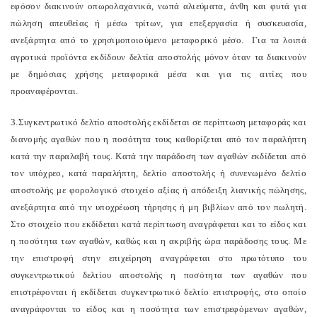
εφόσον διακινούν οπωρολαχανικά, νωπά αλιεύματα, άνθη και φυτά για
πώληση απευθείας ή μέσω τρίτων, για επεξεργασία ή συσκευασία,
ανεξάρτητα από το χρησιμοποιούμενο μεταφορικό μέσο. Για τα λοιπά
αγροτικά προϊόντα εκδίδουν δελτία αποστολής μόνον όταν τα διακινούν
με δημόσιας χρήσης μεταφορικά μέσα και για τις αιτίες που
προαναφέρονται.
3.Συγκεντρωτικό δελτίο αποστολής εκδίδεται σε περίπτωση μεταφοράς και
διανομής αγαθών που η ποσότητα τους καθορίζεται από τον παραλήπτη
κατά την παραλαβή τους. Κατά την παράδοση των αγαθών εκδίδεται από
τον υπόχρεο, κατά παραλήπτη, δελτίο αποστολής ή συνενωμένο δελτίο
αποστολής με φορολογικό στοιχείο αξίας ή απόδειξη λιανικής πώλησης,
ανεξάρτητα από την υποχρέωση τήρησης ή μη βιβλίων από τον πωλητή.
Στο στοιχείο που εκδίδεται κατά περίπτωση αναγράφεται και το είδος και
η ποσότητα των αγαθών, καθώς και η ακριβής ώρα παράδοσης τους. Με
την επιστροφή στην επιχείρηση αναγράφεται στο πρωτότυπο του
συγκεντρωτικού δελτίου αποστολής η ποσότητα των αγαθών που
επιστρέφονται ή εκδίδεται συγκεντρωτικό δελτίο επιστροφής, στο οποίο
αναγράφονται το είδος και η ποσότητα των επιστρεφόμενων αγαθών,