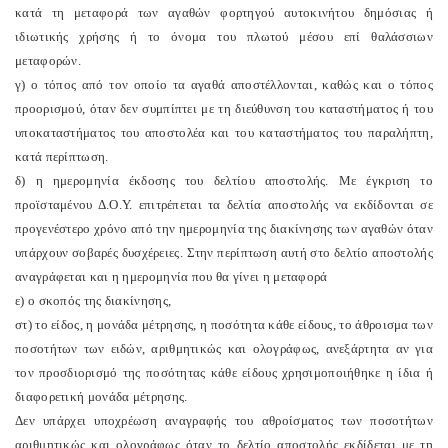
κατά τη μεταφορά των αγαθών φορτηγού αυτοκινήτου δημόσιας ή
ιδιωτικής χρήσης ή το όνομα του πλωτού μέσου επί θαλάσσιων
μεταφορών.
γ) ο τόπος από τον οποίο τα αγαθά αποστέλλονται, καθώς και ο τόπος
προορισμού, όταν δεν συμπίπτει με τη διεύθυνση του καταστήματος ή του
υποκαταστήματος του αποστολέα και του καταστήματος του παραλήπτη,
κατά περίπτωση.
δ) η ημερομηνία έκδοσης του δελτίου αποστολής. Με έγκριση το
προϊσταμένου Δ.Ο.Υ. επιτρέπεται τα δελτία αποστολής να εκδίδονται σε
προγενέστερο χρόνο από την ημερομηνία της διακίνησης των αγαθών όταν
υπάρχουν σοβαρές δυσχέρειες. Στην περίπτωση αυτή στο δελτίο αποστολής
αναγράφεται και η ημερομηνία που θα γίνει η μεταφορά
ε) ο σκοπός της διακίνησης,
στ) το είδος, η μονάδα μέτρησης, η ποσότητα κάθε είδους, το άθροισμα των
ποσοτήτων των ειδών, αριθμητικώς και ολογράφως, ανεξάρτητα αν για
τον προσδιορισμό της ποσότητας κάθε είδους χρησιμοποιήθηκε η ίδια ή
διαφορετική μονάδα μέτρησης.
Δεν υπάρχει υποχρέωση αναγραφής του αθροίσματος των ποσοτήτων
αριθμητικώς και ολογράφως όταν το δελτίο αποστολής εκδίδεται με τη