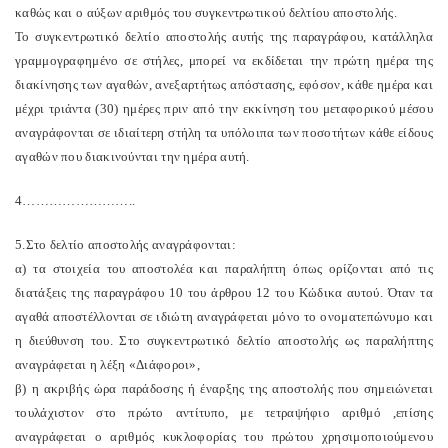
καθώς και ο αύξων αριθμός του συγκεντρωτικού δελτίου αποστολής.
Το συγκεντρωτικό δελτίο αποστολής αυτής της παραγράφου, κατάλληλα
γραμμογραφημένο σε στήλες, μπορεί να εκδίδεται την πρώτη ημέρα της
διακίνησης των αγαθών, ανεξαρτήτως απόστασης, εφόσον, κάθε ημέρα και
μέχρι τριάντα (30) ημέρες πριν από την εκκίνηση του μεταφορικού μέσου
αναγράφονται σε ιδιαίτερη στήλη τα υπόλοιπα των ποσοτήτων κάθε είδους
αγαθών που διακινούνται την ημέρα αυτή.
4……………………..
5.Στο δελτίο αποστολής αναγράφονται:
α) τα στοιχεία του αποστολέα και παραλήπτη όπως ορίζονται από τις
διατάξεις της παραγράφου 10 του άρθρου 12 του Κώδικα αυτού. Όταν τα
αγαθά αποστέλλονται σε ιδιώτη αναγράφεται μόνο το ονοματεπώνυμο και
η διεύθυνση του. Στο συγκεντρωτικό δελτίο αποστολής ως παραλήπτης
αναγράφεται η λέξη «Διάφοροι»,
β) η ακριβής ώρα παράδοσης ή έναρξης της αποστολής που σημειώνεται
τουλάχιστον στο πρώτο αντίτυπο, με τετραψήφιο αριθμό ,επίσης
αναγράφεται ο αριθμός κυκλοφορίας του πρώτου χρησιμοποιούμενου