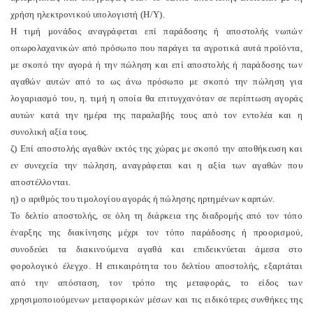
χρήση ηλεκτρονικού υπολογιστή (Η/Υ).
Η τιμή μονάδος αναγράφεται επί παράδοσης ή αποστολής νωπών
οπωρολαχανικών από πρόσωπο που παράγει τα αγροτικά αυτά προϊόντα,
με σκοπό την αγορά ή την πώληση και επί αποστολής ή παράδοσης των
αγαθών αυτών από το ως άνω πρόσωπο με σκοπό την πώληση για
λογαριασμό του, η. τιμή η οποία θα επιτυγχανόταν σε περίπτωση αγοράς
αυτών κατά την ημέρα της παραλαβής τους από τον εντολέα και η
συνολική αξία τους.
ζ) Επί αποστολής αγαθών εκτός της χώρας με σκοπό την αποθήκευση και
εν συνεχεία την πώληση, αναγράφεται και η αξία των αγαθών που
αποστέλλονται.
η) ο αριθμός του τιμολογίου αγοράς ή πώλησης ηρτημένων καρπών.
Το δελτίο αποστολής, σε όλη τη διάρκεια της διαδρομής από τον τόπο
έναρξης της διακίνησης μέχρι τον τόπο παράδοσης ή προορισμού,
συνοδεύει τα διακινούμενα αγαθά και επιδεικνύεται άμεσα στο
φορολογικό έλεγχο. Η επικαιρότητα του δελτίου αποστολής, εξαρτάται
από την απόσταση, τον τρόπο της μεταφοράς, το είδος των
χρησιμοποιούμενων μεταφορικών μέσων και τις ειδικότερες συνθήκες της