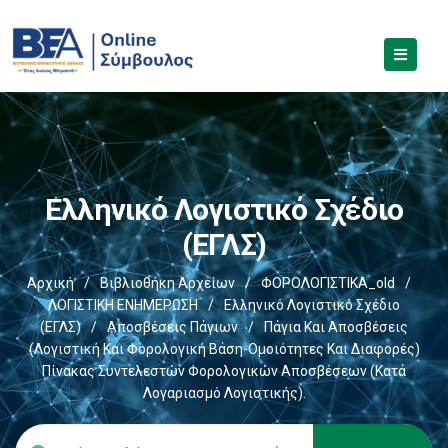
Ελληνικό Λογιστικό Σχέδιο
(ΕΓΛΣ)
Αρχική
/
Βιβλιοθήκη Αρχείων
/
ΦΟΡΟΛΟΓΙΣΤΙΚΑ_old
/
ΛΟΓΙΣΤΙΚΗ ΕΝΗΜΕΡΩΣΗ
/
Ελληνικό Λογιστικό Σχέδιο
(ΕΓΛΣ)
/
Αποσβέσεις Πάγιων
/
Πάγια Και Αποσβέσεις
(Λογιστική Και Φορολογική Βάση-Ομοιότητες Και Διαφορές)
Πίνακας Συντελεστών Φορολογικών Αποσβέσεων (κατά
Λογαριασμό Λογιστικής).