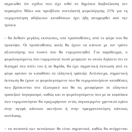
σημειωθεί ότι σχέδιο που είχε τεθεί σε δημόσια διαβούλευση τον
περασμένο Μάιο και προέβλεπε συντελεστή φορολόγησης 21% για τη
νομιμοποίηση αδήλωτων καταθέσεων έχει ήδη απορριφθεί από την
τρόικα.
– θα δοθούν μεγάλες εκπτώσεις, υπό προϋποθέσεις, από το φόρο που θα
προκύψει. Οι προϋποθέσεις αυτές θα έχουν να κάνουν με τον τρόπο
αξιοποίησης του ποσού που θα νομιμοποιηθεί. Για παράδειγμα, ο
φορολογούμενος που νομιμοποιεί ποσό μετρητών το οποίο δηλώνει ότι το
διατηρεί στο σπίτι του ή σε θυρίδα, θα έχει σημαντική έκπτωση από το
φόρο εφόσον το καταθέσει σε ελληνική τράπεζα. Αντίστοιχα, σημαντική
έκπτωση θα έχουν οι φορολογούμενοι που θα νομιμοποιήσουν καταθέσεις
που βρίσκονται στο εξωτερικό και θα τις μεταφέρουν σε ελληνικό
τραπεζικό λογαριασμό, καθώς και οι φορολογούμενοι που με τα κεφάλαια
που νομιμοποίησαν θα προχωρήσουν εντός συγκεκριμένο χρονικού ορίου
στην αγορά κάποιου ακινήτου ή στην πραγματοποίηση κάποιας
επένδυσης.
– τα ποσοστά των εκπτώσεων θα είναι σημαντικά, καθώς θα ανέρχονται