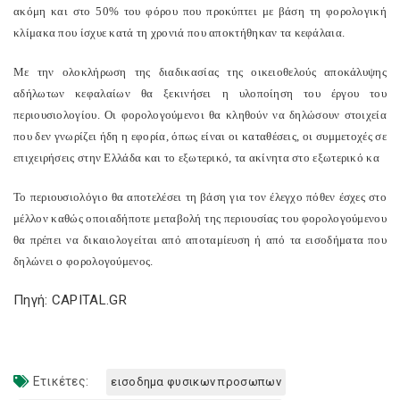
ακόμη και στο 50% του φόρου που προκύπτει με βάση τη φορολογική
κλίμακα που ίσχυε κατά τη χρονιά που αποκτήθηκαν τα κεφάλαια.
Με την ολοκλήρωση της διαδικασίας της οικειοθελούς αποκάλυψης
αδήλωτων κεφαλαίων θα ξεκινήσει η υλοποίηση του έργου του
περιουσιολογίου. Οι φορολογούμενοι θα κληθούν να δηλώσουν στοιχεία
που δεν γνωρίζει ήδη η εφορία, όπως είναι οι καταθέσεις, οι συμμετοχές σε
επιχειρήσεις στην Ελλάδα και το εξωτερικό, τα ακίνητα στο εξωτερικό κα
Το περιουσιολόγιο θα αποτελέσει τη βάση για τον έλεγχο πόθεν έσχες στο
μέλλον καθώς οποιαδήποτε μεταβολή της περιουσίας του φορολογούμενου
θα πρέπει να δικαιολογείται από αποταμίευση ή από τα εισοδήματα που
δηλώνει ο φορολογούμενος.
Πηγή: CAPITAL.GR
Ετικέτες:
εισοδημα φυσικων προσωπων