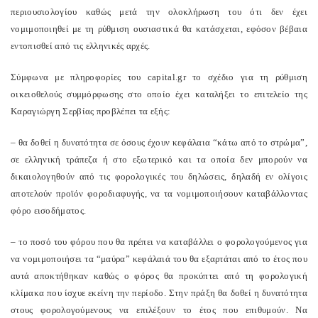
περιουσιολογίου καθώς μετά την ολοκλήρωση του ότι δεν έχει
νομιμοποιηθεί με τη ρύθμιση ουσιαστικά θα κατάσχεται, εφόσον βέβαια
εντοπισθεί από τις ελληνικές αρχές.
Σύμφωνα με πληροφορίες του capital.gr το σχέδιο για τη ρύθμιση
οικειοθελούς συμμόρφωσης στο οποίο έχει καταλήξει το επιτελείο της
Καραγιώργη Σερβίας προβλέπει τα εξής:
– θα δοθεί η δυνατότητα σε όσους έχουν κεφάλαια “κάτω από το στρώμα”,
σε ελληνική τράπεζα ή στο εξωτερικό και τα οποία δεν μπορούν να
δικαιολογηθούν από τις φορολογικές του δηλώσεις, δηλαδή εν ολίγοις
αποτελούν προϊόν φοροδιαφυγής, να τα νομιμοποιήσουν καταβάλλοντας
φόρο εισοδήματος.
– το ποσό του φόρου που θα πρέπει να καταβάλλει ο φορολογούμενος για
να νομιμοποιήσει τα “μαύρα” κεφάλαιά του θα εξαρτάται από το έτος που
αυτά αποκτήθηκαν καθώς ο φόρος θα προκύπτει από τη φορολογική
κλίμακα που ίσχυε εκείνη την περίοδο. Στην πράξη θα δοθεί η δυνατότητα
στους φορολογούμενους να επιλέξουν το έτος που επιθυμούν. Να