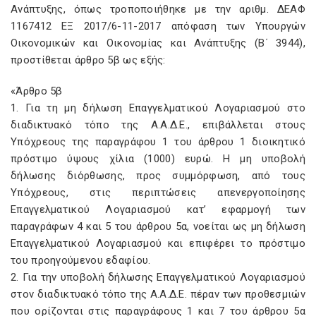
Ανάπτυξης, όπως τροποποιήθηκε με την αριθμ. ΔΕΑΦ
1167412 ΕΞ 2017/6-11-2017 απόφαση των Υπουργών
Οικονομικών και Οικονομίας και Ανάπτυξης (Β΄ 3944),
προστίθεται άρθρο 5β ως εξής:
«
Άρθρο 5β
1. Για τη μη δήλωση Επαγγελματικού Λογαριασμού στο
διαδικτυακό τόπο της Α.Α.Δ.Ε., επιβάλλεται στους
Υπόχρεους της παραγράφου 1 του άρθρου 1 διοικητικό
πρόστιμο ύψους χίλια (1000) ευρώ. Η μη υποβολή
δήλωσης διόρθωσης, προς συμμόρφωση, από τους
Υπόχρεους, στις περιπτώσεις απενεργοποίησης
Επαγγελματικού Λογαριασμού κατ’ εφαρμογή των
παραγράφων 4 και 5 του άρθρου 5α, νοείται ως μη δήλωση
Επαγγελματικού Λογαριασμού και επιφέρει το πρόστιμο
του προηγούμενου εδαφίου.
2. Για την υποβολή δήλωσης Επαγγελματικού Λογαριασμού
στον διαδικτυακό τόπο της Α.Α.Δ.Ε. πέραν των προθεσμιών
που ορίζονται στις παραγράφους 1 και 7 του άρθρου 5α