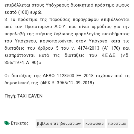
επιβάλλεται στους Υπόχρεους διοικητικό πρόστιμο ύψους
εκατό (100) ευρώ.
3. Τα πρόστιμα της παρούσας παραγράφου επιβάλλονται
από τον Προϊστάμενο Δ.Ο.Υ. που είναι αρμόδιος για την
παραλαβή της ετήσιας δήλωσης φορολογίας εισοδήματος
του Υπόχρεου, κοινοποιούνται στον Υπόχρεο κατά τις
διατάξεις του άρθρου 5 του ν. 4174/2013 (Α΄ 170) και
εισπράττονται κατά τις διατάξεις του Κ.Ε.Δ.Ε. (ν.δ.
356/1974, Α΄ 90).
»
Οι διατάξεις της ΔΕΑΦ 1128500 ΕΞ 2018 ισχύουν από τη
δημοσίευσή της. (ΦΕΚ Β’ 3965/12-09-2018)
Πηγή: TAXHEAVEN
Ετικέτες:
βιβλια επιτηδευματιων
κυρωσεις
προστιμα