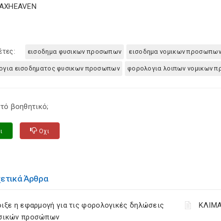
TAXHEAVEN
έτες:
εισοδημα φυσικων προσωπων
εισοδημα νομικων προσωπω
ογια εισοδηματος φυσικων προσωπων
φορολογια λοιπων νομικων 
τό βοηθητικό;
ι
Οχι
χετικά Άρθρα
ιξε η εφαρμογή για τις φορολογικές δηλώσεις
ΚΛΙΜΑ
σικών προσώπων