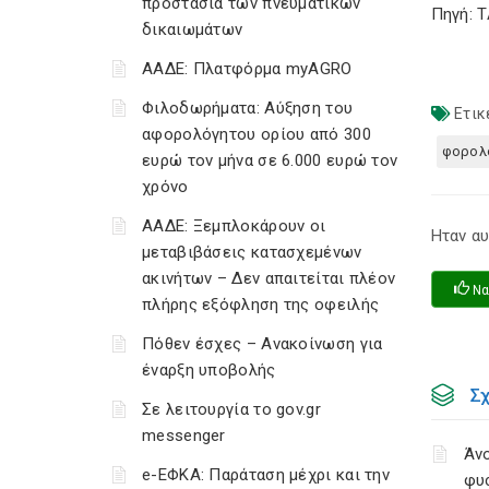
προστασία των πνευματικών
Πηγή: 
δικαιωμάτων
ΑΑΔΕ: Πλατφόρμα myAGRO
Φιλοδωρήματα: Αύξηση του
Ετικ
αφορολόγητου ορίου από 300
φορολ
ευρώ τον μήνα σε 6.000 ευρώ τον
χρόνο
ΑΑΔΕ: Ξεμπλοκάρουν οι
Ηταν αυ
μεταβιβάσεις κατασχεμένων
ακινήτων – Δεν απαιτείται πλέον
Να
πλήρης εξόφληση της οφειλής
Πόθεν έσχες – Ανακοίνωση για
έναρξη υποβολής
Σ
Σε λειτουργία το gov.gr
messenger
Άνο
e-ΕΦΚΑ: Παράταση μέχρι και την
φυ