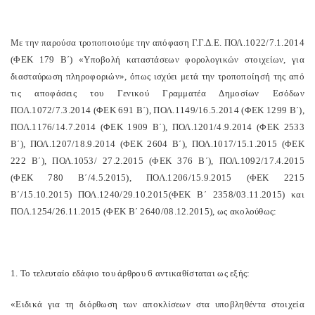
Με την παρούσα τροποποιούμε την απόφαση Γ.Γ.Δ.Ε. ΠΟΛ.1022/7.1.2014
(ΦΕΚ 179 Β΄) «Υποβολή καταστάσεων φορολογικών στοιχείων, για
διασταύρωση πληροφοριών», όπως ισχύει μετά την τροποποίησή της από
τις αποφάσεις του Γενικού Γραμματέα Δημοσίων Εσόδων
ΠΟΛ.1072/7.3.2014 (ΦΕΚ 691 Β΄), ΠΟΛ.1149/16.5.2014 (ΦΕΚ 1299 Β΄),
ΠΟΛ.1176/14.7.2014 (ΦΕΚ 1909 Β΄), ΠΟΛ.1201/4.9.2014 (ΦΕΚ 2533
Β΄), ΠΟΛ.1207/18.9.2014 (ΦΕΚ 2604 Β΄), ΠΟΛ.1017/15.1.2015 (ΦΕΚ
222 Β΄), ΠΟΛ.1053/ 27.2.2015 (ΦΕΚ 376 Β΄), ΠΟΛ.1092/17.4.2015
(ΦΕΚ 780 Β΄/4.5.2015), ΠΟΛ.1206/15.9.2015 (ΦΕΚ 2215
Β΄/15.10.2015) ΠΟΛ.1240/29.10.2015(ΦΕΚ Β΄ 2358/03.11.2015) και
ΠΟΛ.1254/26.11.2015 (ΦΕΚ Β΄ 2640/08.12.2015), ως ακολούθως:
1. Το τελευταίο εδάφιο του άρθρου 6 αντικαθίσταται ως εξής:
«Ειδικά για τη διόρθωση των αποκλίσεων στα υποβληθέντα στοιχεία