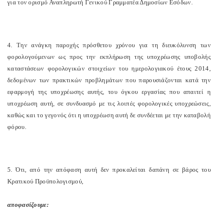
για τον ορισμό Αναπληρωτή Γενικού Γραμματέα Δημοσίων Εσόδων.
4. Την ανάγκη παροχής πρόσθετου χρόνου για τη διευκόλυνση των
φορολογούμενων ως προς την εκπλήρωση της υποχρέωσης υποβολής
καταστάσεων φορολογικών στοιχείων του ημερολογιακού έτους 2014,
δεδομένων των πρακτικών προβλημάτων που παρουσιάζονται κατά την
εφαρμογή της υποχρέωσης αυτής, του όγκου εργασίας που απαιτεί η
υποχρέωση αυτή, σε συνδυασμό με τις λοιπές φορολογικές υποχρεώσεις,
καθώς και το γεγονός ότι η υποχρέωση αυτή δε συνδέεται με την καταβολή
φόρου.
5. Ότι, από την απόφαση αυτή δεν προκαλείται δαπάνη σε βάρος του
Κρατικού Προϋπολογισμού,
αποφασίζουμε: