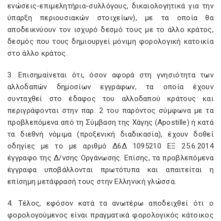
ενώσεις-επιμελητήρια-συλλόγους, δικαιολογητικά για την
ύπαρξη περιουσιακών στοιχείων), με τα οποία θα
αποδεικνύουν τον ισχυρό δεσμό τους με το άλλο κράτος,
δεσμός που τους δημιουργεί μόνιμη φορολογική κατοικία
στο άλλο κράτος.
3. Επισημαίνεται ότι, όσον αφορά στη γνησιότητα των
αλλοδαπών δημοσίων εγγράφων, τα οποία έχουν
συνταχθεί στο έδαφος του αλλοδαπού κράτους και
περιγράφονται στην παρ. 2 του παρόντος σύμφωνα με τα
προβλεπόμενα από τη Σύμβαση της Χάγης (Apostille) ή κατά
τα διεθνή νόμιμα (προξενική διαδικασία), έχουν δοθεί
οδηγίες με το με αριθμό Δ6Δ 1095210 ΕΞ 25.6.2014
έγγραφο της Δ/νσης Οργάνωσης. Επίσης, τα προβλεπόμενα
έγγραφα υποβάλλονται πρωτότυπα και απαιτείται η
επίσημη μετάφρασή τους στην Ελληνική γλώσσα.
4. Τέλος, εφόσον κατά τα ανωτέρω αποδειχθεί ότι ο
φορολογούμενος είναι πραγματικά φορολογικός κάτοικος