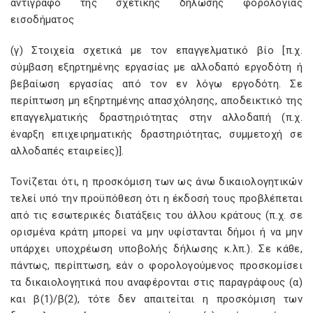
αντίγραφο της σχετικής δήλωσης φορολογίας
εισοδήματος
(γ) Στοιχεία σχετικά με τον επαγγελματικό βίο [π.χ.
σύμβαση εξηρτημένης εργασίας με αλλοδαπό εργοδότη ή
βεβαίωση εργασίας από τον εν λόγω εργοδότη. Σε
περίπτωση μη εξηρτημένης απασχόλησης, αποδεικτικό της
επαγγελματικής δραστηριότητας στην αλλοδαπή (π.χ.
έναρξη επιχειρηματικής δραστηριότητας, συμμετοχή σε
αλλοδαπές εταιρείες)].
Τονίζεται ότι, η προσκόμιση των ως άνω δικαιολογητικών
τελεί υπό την προϋπόθεση ότι η έκδοσή τους προβλέπεται
από τις εσωτερικές διατάξεις του άλλου κράτους (π.χ. σε
ορισμένα κράτη μπορεί να μην υφίστανται δήμοι ή να μην
υπάρχει υποχρέωση υποβολής δήλωσης κ.λπ.). Σε κάθε,
πάντως, περίπτωση, εάν ο φορολογούμενος προσκομίσει
τα δικαιολογητικά που αναφέρονται στις παραγράφους (α)
και β(1)/β(2), τότε δεν απαιτείται η προσκόμιση των