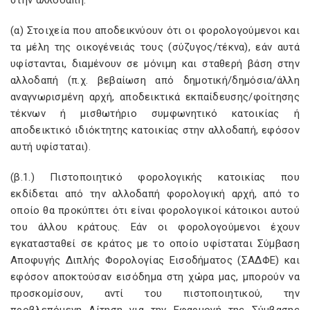
στην αλλοδαπή:
(α) Στοιχεία που αποδεικνύουν ότι οι φορολογούμενοι και
τα μέλη της οικογένειάς τους (σύζυγος/τέκνα), εάν αυτά
υφίστανται, διαμένουν σε μόνιμη και σταθερή βάση στην
αλλοδαπή (π.χ. βεβαίωση από δημοτική/δημόσια/άλλη
αναγνωρισμένη αρχή, αποδεικτικά εκπαίδευσης/φοίτησης
τέκνων ή μισθωτήριο συμφωνητικό κατοικίας ή
αποδεικτικό ιδιόκτητης κατοικίας στην αλλοδαπή, εφόσον
αυτή υφίσταται).
(β.1.) Πιστοποιητικό φορολογικής κατοικίας που
εκδίδεται από την αλλοδαπή φορολογική αρχή, από το
οποίο θα προκύπτει ότι είναι φορολογικοί κάτοικοι αυτού
του άλλου κράτους. Εάν οι φορολογούμενοι έχουν
εγκατασταθεί σε κράτος με το οποίο υφίσταται Σύμβαση
Αποφυγής Διπλής Φορολογίας Εισοδήματος (ΣΑΔΦΕ) και
εφόσον αποκτούσαν εισόδημα στη χώρα μας, μπορούν να
προσκομίσουν, αντί του πιστοποιητικού, την