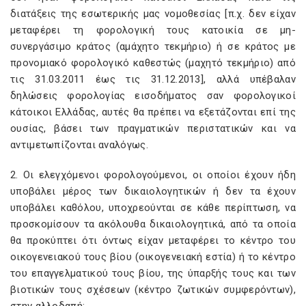
διατάξεις της εσωτερικής μας νομοθεσίας [π.χ. δεν είχαν
μεταφέρει τη φορολογική τους κατοικία σε μη-
συνεργάσιμο κράτος (αμάχητο τεκμήριο) ή σε κράτος με
προνομιακό φορολογικό καθεστώς (μαχητό τεκμήριο) από
τις 31.03.2011 έως τις 31.12.2013], αλλά υπέβαλαν
δηλώσεις φορολογίας εισοδήματος σαν φορολογικοί
κάτοικοι Ελλάδας, αυτές θα πρέπει να εξετάζονται επί της
ουσίας, βάσει των πραγματικών περιστατικών και να
αντιμετωπίζονται αναλόγως.
2. Οι ελεγχόμενοι φορολογούμενοι, οι οποίοι έχουν ήδη
υποβάλει μέρος των δικαιολογητικών ή δεν τα έχουν
υποβάλει καθόλου, υποχρεούνται σε κάθε περίπτωση, να
προσκομίσουν τα ακόλουθα δικαιολογητικά, από τα οποία
θα προκύπτει ότι όντως είχαν μεταφέρει το κέντρο του
οικογενειακού τους βίου (οικογενειακή εστία) ή το κέντρο
του επαγγελματικού τους βίου, της ύπαρξής τους και των
βιοτικών τους σχέσεων (κέντρο ζωτικών συμφερόντων),