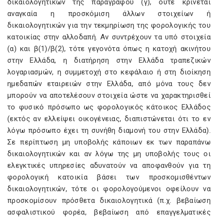
δικαιολογητικών της παραγράφου (γ), ούτε κρίνεται
αναγκαία η προσκόμιση άλλων στοιχείων ή
δικαιολογητικών για την τεκμηρίωση της φορολογικής του
κατοικίας στην αλλοδαπή. Αν συντρέχουν τα υπό στοιχεία
(α) και β(1)/β(2), τότε γεγονότα όπως η κατοχή ακινήτου
στην Ελλάδα, η διατήρηση στην Ελλάδα τραπεζικών
λογαριασμών, η συμμετοχή στο κεφάλαιο ή στη διοίκηση
ημεδαπών εταιρειών στην Ελλάδα, από μόνα τους δεν
μπορούν να αποτελέσουν στοιχεία ώστε να χαρακτηρισθεί
το φυσικό πρόσωπο ως φορολογικός κάτοικος Ελλάδος
(εκτός αν ελλείψει οικογένειας, διαπιστώνεται ότι το εν
λόγω πρόσωπο έχει τη συνήθη διαμονή του στην Ελλάδα).
Σε περίπτωση μη υποβολής κάποιων εκ των παραπάνω
δικαιολογητικών και αν λόγω της μη υποβολής τους οι
ελεγκτικές υπηρεσίες αδυνατούν να αποφανθούν για τη
φορολογική κατοικία βάσει των προσκομισθέντων
δικαιολογητικών, τότε οι φορολογούμενοι οφείλουν να
προσκομίσουν πρόσθετα δικαιολογητικά (π.χ. βεβαίωση
ασφαλιστικού φορέα, βεβαίωση από επαγγελματικές