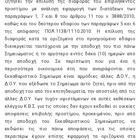
ζητήσει την επίλυση της διαφοράς του επιβληθέντος
προστίμου με ανάλογη εφαρμογή των διατάξεων των
παραγράφων 1, 7 και 8 του άρθρου 11 του ν. 3888/2010,
καθώς και του δεύτερου εδαφίου των παραγράφων 5 και 6
της απόφασης ΠΟΛ.1138/11.10.2010. Η επίλυση της
διαφοράς κατά τα οριζόμενα στο προηγούμενο εδάφιο
διενεργείται ταυτόχρονα με την αποδοχή του πιο πάνω
Σημειώματος ή το αργότερο εντός δέκα (10) ημερών από
την αποδοχή του. Σε περίπτωση που για ένα ή
περισσότερα οικονομικά έτη που αναγράφονται στο
Εκκαθαριστικό Σημείωμα είναι αρμόδιες άλλες Δ.Ο.Υ., η
Δ.Ο.Υ. που εξέδωσε το Σημείωμα αυτό ζητεί, πριν από την
αποδοχή του από τον επιτηδευματία, την αποστολή από τις
άλλες Δ.Ο.Υ. των τυχόν υφιστάμενων σε αυτές εκθέσεων
ελέγχου Κ.Β.Σ. για τις οποίες δεν έχουν εκδοθεί οι οικείες
αποφάσεις επιβολής προστίμου, προκειμένου, πριν από
την αποδοχή του Εκκαθαριστικού Σημειώματος, να
εκδώσει τις πιο πάνω αποφάσεις, για τις οποίες
περαιτέρω έχουν επίσης εφαρμογή τα οριζόμενα στα