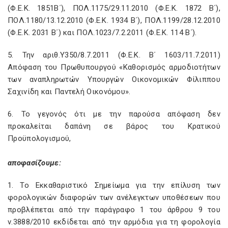
(Φ.Ε.Κ. 1851Β΄), ΠΟΛ.1175/29.11.2010 (Φ.Ε.Κ. 1872 Β΄),
ΠΟΛ.1180/13.12.2010 (Φ.Ε.Κ. 1934 Β΄), ΠΟΛ.1199/28.12.2010
(Φ.Ε.Κ. 2031 Β΄) και ΠΟΛ.1023/7.2.2011 (Φ.Ε.Κ. 114 Β΄).
5. Την αριθ.Υ350/8.7.2011 (Φ.Ε.Κ. Β΄ 1603/11.7.2011)
Απόφαση του Πρωθυπουργού «Καθορισμός αρμοδιοτήτων
των αναπληρωτών Υπουργών Οικονομικών Φίλιππου
Σαχινίδη και Παντελή Οικονόμου».
6. Το γεγονός ότι με την παρούσα απόφαση δεν
προκαλείται δαπάνη σε βάρος του Κρατικού
Προϋπολογισμού,
αποφασίζουμε:
1. Το Εκκαθαριστικό Σημείωμα για την επίλυση των
φορολογικών διαφορών των ανέλεγκτων υποθέσεων που
προβλέπεται από την παράγραφο 1 του άρθρου 9 του
ν.3888/2010 εκδίδεται από την αρμόδια για τη φορολογία