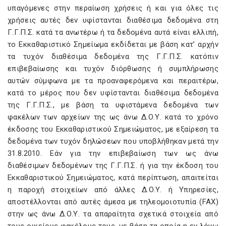
υπαγόμενες στην περαίωση χρήσεις ή και για όλες τις
χρήσεις αυτές δεν υφίστανται διαθέσιμα δεδομένα στη
Γ.Γ.Π.Σ. κατά τα ανωτέρω ή τα δεδομένα αυτά είναι ελλιπή,
το Εκκαθαριστικό Σημείωμα εκδίδεται με βάση κατ’ αρχήν
τα τυχόν διαθέσιμα δεδομένα της Γ.Γ.Π.Σ. κατόπιν
επιβεβαίωσης και τυχόν διόρθωσης ή συμπλήρωσης
αυτών σύμφωνα με τα προαναφερόμενα και περαιτέρω,
κατά το μέρος που δεν υφίστανται διαθέσιμα δεδομένα
της Γ.Γ.Π.Σ., με βάση τα υφιστάμενα δεδομένα των
φακέλων των αρχείων της ως άνω Δ.Ο.Υ. κατά το χρόνο
έκδοσης του Εκκαθαριστικού Σημειώματος, με εξαίρεση τα
δεδομένα των τυχόν δηλώσεων που υποβλήθηκαν μετά την
31.8.2010. Εάν για την επιβεβαίωση των ως άνω
διαθέσιμων δεδομένων της Γ.Γ.Π.Σ. ή για την έκδοση του
Εκκαθαριστικού Σημειώματος, κατά περίπτωση, απαιτείται
η παροχή στοιχείων από άλλες Δ.Ο.Υ. ή Υπηρεσίες,
αποστέλλονται από αυτές άμεσα με τηλεομοιοτυπία (FAX)
στην ως άνω Δ.Ο.Υ. τα απαραίτητα σχετικά στοιχεία από