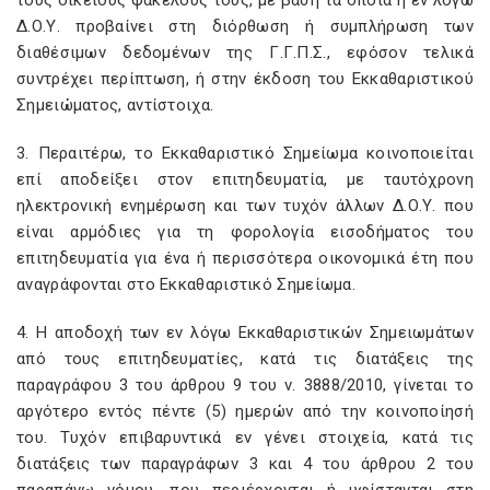
τους οικείους φακέλους τους, με βάση τα οποία η εν λόγω
Δ.Ο.Υ. προβαίνει στη διόρθωση ή συμπλήρωση των
διαθέσιμων δεδομένων της Γ.Γ.Π.Σ., εφόσον τελικά
συντρέχει περίπτωση, ή στην έκδοση του Εκκαθαριστικού
Σημειώματος, αντίστοιχα.
3. Περαιτέρω, το Εκκαθαριστικό Σημείωμα κοινοποιείται
επί αποδείξει στον επιτηδευματία, με ταυτόχρονη
ηλεκτρονική ενημέρωση και των τυχόν άλλων Δ.Ο.Υ. που
είναι αρμόδιες για τη φορολογία εισοδήματος του
επιτηδευματία για ένα ή περισσότερα οικονομικά έτη που
αναγράφονται στο Εκκαθαριστικό Σημείωμα.
4. Η αποδοχή των εν λόγω Εκκαθαριστικών Σημειωμάτων
από τους επιτηδευματίες, κατά τις διατάξεις της
παραγράφου 3 του άρθρου 9 του ν. 3888/2010, γίνεται το
αργότερο εντός πέντε (5) ημερών από την κοινοποίησή
του. Τυχόν επιβαρυντικά εν γένει στοιχεία, κατά τις
διατάξεις των παραγράφων 3 και 4 του άρθρου 2 του