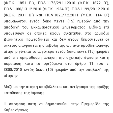
(Φ.Ε.Κ. 1851 Β΄), ΠΟΛ.1175/29.11.2010 (Φ.Ε.Κ. 1872 Β΄),
ΠΟΛ.1180/13.12.2010 (Φ.Ε.Κ. 1934 Β΄), ΠΟΛ.1199/28.12.2010
(Φ.Ε.Κ. 2031 Β΄) και ΠΟΛ.1023/7.2.2011 (Φ.Ε.Κ. 114 Β΄)
υποβάλλεται εντός δέκα πέντε (15) ημερών από την
αποδοχή του Εκκαθαριστικού Σημειώματος. Ειδικά επί
υποθέσεων οι οποίες έχουν συζητηθεί στο αρμόδιο
Διοικητικό Πρωτοδικείο και δεν έχουν δημοσιευθεί οι
οικείες αποφάσεις η υποβολή της ως άνω προβλεπόμενης
αίτησης γίνεται το αργότερο εντός δέκα πέντε (15) ημερών
από την εμπρόθεσμη άσκηση της σχετικής έφεσης και η
περαίωση κατά τα οριζόμενα στο άρθρο 11 του ν.
3888/2010 εντός δέκα (10) ημερών από την υποβολή της
αίτησης.
Μαζί με την αίτηση υποβάλλεται και αντίγραφο της πράξης
κατάθεσης της έφεσης.
Η απόφαση αυτή να δημοσιευθεί στην Εφημερίδα της
Κυβερνήσεως.