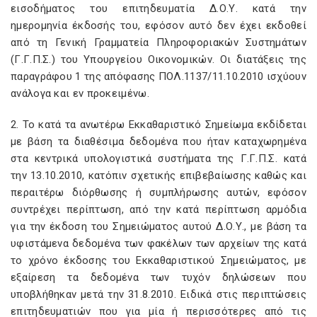
εισοδήματος του επιτηδευματία Δ.Ο.Υ. κατά την
ημερομηνία έκδοσής του, εφόσον αυτό δεν έχει εκδοθεί
από τη Γενική Γραμματεία Πληροφοριακών Συστημάτων
(Γ.Γ.Π.Σ.) του Υπουργείου Οικονομικών. Οι διατάξεις της
παραγράφου 1 της απόφασης ΠΟΛ.1137/11.10.2010 ισχύουν
ανάλογα και εν προκειμένω.
2. Το κατά τα ανωτέρω Εκκαθαριστικό Σημείωμα εκδίδεται
με βάση τα διαθέσιμα δεδομένα που ήταν καταχωρημένα
στα κεντρικά υπολογιστικά συστήματα της Γ.Γ.Π.Σ. κατά
την 13.10.2010, κατόπιν σχετικής επιβεβαίωσης καθώς και
περαιτέρω διόρθωσης ή συμπλήρωσης αυτών, εφόσον
συντρέχει περίπτωση, από την κατά περίπτωση αρμόδια
για την έκδοση του Σημειώματος αυτού Δ.Ο.Υ., με βάση τα
υφιστάμενα δεδομένα των φακέλων των αρχείων της κατά
το χρόνο έκδοσης του Εκκαθαριστικού Σημειώματος, με
εξαίρεση τα δεδομένα των τυχόν δηλώσεων που
υποβλήθηκαν μετά την 31.8.2010. Ειδικά στις περιπτώσεις
επιτηδευματιών που για μία ή περισσότερες από τις