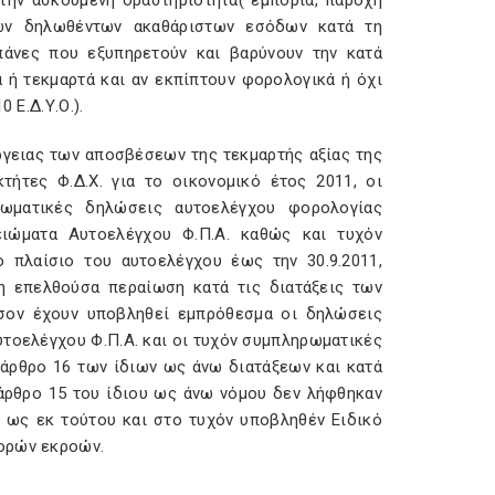
 την ασκούμενη δραστηριότητα( εμπορία, παροχή
των δηλωθέντων ακαθάριστων εσόδων κατά τη
πάνες που εξυπηρετούν και βαρύνουν την κατά
 ή τεκμαρτά και αν εκπίπτουν φορολογικά ή όχι
 Ε.Δ.Υ.Ο.).
ργειας των αποσβέσεων της τεκμαρτής αξίας της
ήτες Φ.Δ.Χ. για το οικονομικό έτος 2011, οι
ρωματικές δηλώσεις αυτοελέγχου φορολογίας
μειώματα Αυτοελέγχου Φ.Π.Α. καθώς και τυχόν
 πλαίσιο του αυτοελέγχου έως την 30.9.2011,
η επελθούσα περαίωση κατά τις διατάξεις των
όσον έχουν υποβληθεί εμπρόθεσμα οι δηλώσεις
τοελέγχου Φ.Π.Α. και οι τυχόν συμπληρωματικές
άρθρο 16 των ίδιων ως άνω διατάξεων και κατά
άρθρο 15 του ίδιου ως άνω νόμου δεν λήφθηκαν
ι ως εκ τούτου και στο τυχόν υποβληθέν Ειδικό
φορών εκροών.