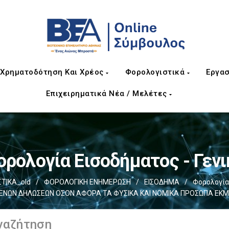
Χρηματοδότηση Και Χρέος
Φορολογιστικά
Εργασ
Επιχειρηματικά Νέα / Μελέτες
ορολογία Εισοδήματος - Γενι
ΤΙΚΑ_old
/
ΦΟΡΟΛΟΓΙΚΗ ΕΝΗΜΕΡΩΣΗ
/
ΕΙΣΟΔΗΜΑ
/
Φορολογία 
ΩΝ ΔΗΛΩΣΕΩΝ ΟΣΟΝ ΑΦΟΡΑ ΤΑ ΦΥΣΙΚΑ ΚΑΙ ΝΟΜΙΚΑ ΠΡΟΣΩΠΑ ΕΚΜΕΤ