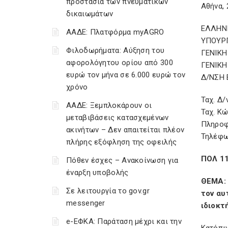
προστασία των πνευματικών
Αθήνα, 
δικαιωμάτων
ΕΛΛΗΝ
ΑΑΔΕ: Πλατφόρμα myAGRO
ΥΠΟΥΡ
Φιλοδωρήματα: Αύξηση του
ΓΕΝΙΚΗ
αφορολόγητου ορίου από 300
ΓΕΝΙΚ
ευρώ τον μήνα σε 6.000 ευρώ τον
Δ/ΝΣΗ 
χρόνο
Ταχ. Δ/
ΑΑΔΕ: Ξεμπλοκάρουν οι
Ταχ. Κ
μεταβιβάσεις κατασχεμένων
Πληροφ
ακινήτων – Δεν απαιτείται πλέον
Τηλέφω
πλήρης εξόφληση της οφειλής
ΠΟΛ 1
Πόθεν έσχες – Ανακοίνωση για
έναρξη υποβολής
ΘΕΜΑ: 
Σε λειτουργία το gov.gr
τον αυ
messenger
ιδιοκτ
e-ΕΦΚΑ: Παράταση μέχρι και την