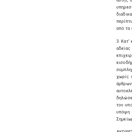
αυτής 
υπηρεσ
διαδικ
περίπτ
από τα 
3. Κατ
αδείας
επιχει
εισοδή
συμπλη
χωρίς 
άρθρων
αυτοελ
δηλώσε
τον υπ
υπόψη 
Σημείω