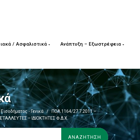
ιακά / Ασφαλιστικά
Ανάπτυξη – Εξωστρέφεια
κά
Εισοδήματος - Γενικά
/
ΠΟΛ.1164/27.7.2011 –
ΑΛΛΕΥΤΕΣ – ΙΔΙΟΚΤΗΤΕΣ Φ.Δ.Χ.