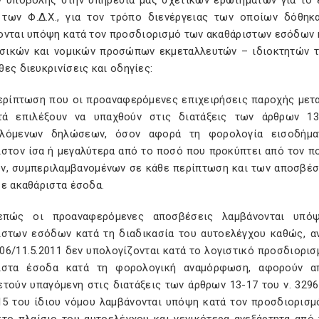
ν υποβολής στην υπηρεσία μας σχετικών ερωτημάτων για το ε
 των Φ.Δ.Χ., για τον τρόπο διενέργειας των οποίων δόθηκαν
ονται υπόψη κατά τον προσδιορισμό των ακαθάριστων εσόδων κα
σικών και νομικών προσώπων εκμεταλλευτών – ιδιοκτητών 
ες διευκρινίσεις και οδηγίες:
περίπτωση που οι προαναφερόμενες επιχειρήσεις παροχής μετ
τά επιλέξουν να υπαχθούν στις διατάξεις των άρθρων 13
λόμενων δηλώσεων, όσον αφορά τη φορολογία εισοδήμα
ιστον ίσα ή μεγαλύτερα από το ποσό που προκύπτει από τον 
ν, συμπεριλαμβανομένων σε κάθε περίπτωση και των αποσβέσ
σε ακαθάριστα έσοδα.
νεπώς οι προαναφερόμενες αποσβέσεις λαμβάνονται υπό
ιστων εσόδων κατά τη διαδικασία του αυτοελέγχου καθώς, α
06/11.5.2011 δεν υπολογίζονται κατά το λογιστικό προσδιορισ
ιστα έσοδα κατά τη φορολογική αναμόρφωση, αφορούν α
ετούν υπαγόμενη στις διατάξεις των άρθρων 13-17 του ν. 3296
15 του ίδιου νόμου λαμβάνονται υπόψη κατά τον προσδιορισ