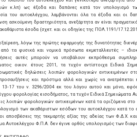
στο πλαίσιο του αυτοελέγχου και γενικότερα ανεξάρτητα από
ιών κ.λπ) ως έξοδα και δαπάνες κατά τον υπολογισμό 
ασία του αυτοελέγχου, λαμβάνονται όλα τα έξοδα και οι δα
ωση ασκούμενη δραστηριότητα, ανεξάρτητα αν είναι πραγματικά
ακαθάριστα έσοδα (σχετ. και οι οδηγίες της ΠΟΛ.1191/17.12.2010
' εξαίρεση, λόγω της πρώτης εφαρμογής της δυνατότητας διενέ
 από τα φυσικά και νομικά πρόσωπα εκμεταλλευτές – ιδιοκτ
ρήσεις αυτές μπορούν να υποβάλουν εκπρόθεσμα συμπλη
ματος οικον. έτους 2011, τα τυχόν αντίστοιχα Ειδικά Ση
ρωματικές δηλώσεις λοιπών φορολογικών αντικειμένων στο
προσαυξήσεις και πρόστιμα αλλά και χωρίς να ανατρέπεται 
 13-17 του ν. 3296/2004 εκ του λόγου αυτού και μόνο, εφ
έγχου φορολογίας εισοδήματος, τα τυχόν Ειδικά Σημειώματα Αυ
ις λοιπών φορολογικών αντικειμένων κατά τα οριζόμενα στο 
ολογισμό των ακαθάριστων εσόδων του αυτοελέγχου κατά το 
οι αποσβέσεις της τεκμαρτής αξίας της αδείας των Φ.Δ.Χ. κα
μα Αυτοελέγχου Φ.Π.Α. δεν έγινε ορθός υπολογισμός των δια