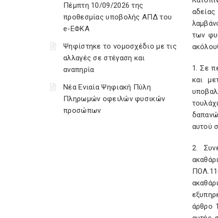
Κατόπι
Πέμπτη 10/09/2026 της
αδείας
προθεσμίας υποβολής ΑΠΔ του
λαμβάν
e-ΕΦΚΑ
των φυ
Ψηφίστηκε το νομοσχέδιο με τις
ακόλουθ
αλλαγές σε στέγαση και
1. Σε 
αναπηρία
και με
Νέα Ενιαία Ψηφιακή Πύλη
υποβαλ
Πληρωμών οφειλών φυσικών
τουλάχ
προσώπων
δαπανώ
αυτού 
2. Συ
ακαθάρ
ΠΟΛ.11
ακαθάρ
εξυπηρ
άρθρο 