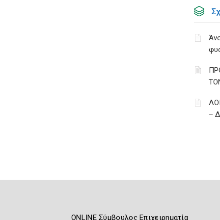
Σ
Άνο
φυ
ΠΡ
ΤΟ
ΛΟ
– 
ONLINE Σύμβουλος Επιχειρηματία