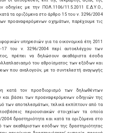
άν οι αποσβέσεις επί της τεκμαρτής αξίας της
 οδηγίες με την ΠΟΛ.1106/11.5.2011 Ε.Δ.Υ.Ο.,
τά τα οριζόμενα στο άρθρο 15 του ν. 3296/2004
των προαναφερόμενων οχημάτων, παρέχουμε τις
αφορικών υπηρεσιών για τα οικονομικά έτη 2011
-17 του ν. 3296/2004 περί αυτοελέγχου των
τος, πρέπει να δηλώσουν ακαθάριστα έσοδα
πολλαπλασιασμό του αθροίσματος των εξόδων και
εων που αναλογούν, με το συντελεστή αναγωγής
ψη κατά τον προσδιορισμό των δηλωθέντων
ν και βάσει των προαναφερόμενων οδηγιών της
μό των αποτελεσμάτων, τελικά εκπίπτουν από τα
ποσβέσεις περιουσιακών στοιχείων τα οποία
/2004 δραστηριότητα και κατά τα οριζόμενα στο
μό των ακαθάριστων εσόδων της δραστηριότητας