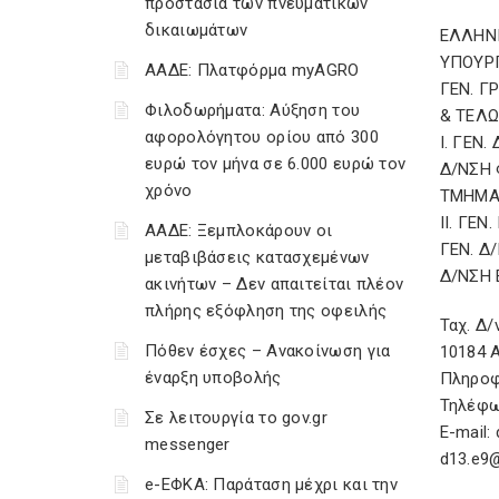
προστασία των πνευματικών
δικαιωμάτων
ΕΛΛΗΝ
ΥΠΟΥΡ
ΑΑΔΕ: Πλατφόρμα myAGRO
ΓΕΝ. 
Φιλοδωρήματα: Αύξηση του
& ΤΕΛ
αφορολόγητου ορίου από 300
Ι. ΓΕΝ
ευρώ τον μήνα σε 6.000 ευρώ τον
Δ/ΝΣΗ
χρόνο
ΤΜΗΜΑ 
ΙΙ. ΓΕ
ΑΑΔΕ: Ξεμπλοκάρουν οι
ΓΕΝ. Δ/
μεταβιβάσεις κατασχεμένων
Δ/ΝΣΗ
ακινήτων – Δεν απαιτείται πλέον
πλήρης εξόφληση της οφειλής
Ταχ. Δ/
Πόθεν έσχες – Ανακοίνωση για
10184 
έναρξη υποβολής
Πληροφ
Τηλέφων
Σε λειτουργία το gov.gr
E-mail:
messenger
d13.e9@
e-ΕΦΚΑ: Παράταση μέχρι και την