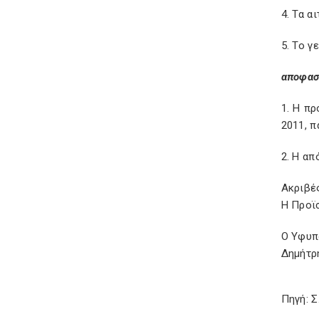
4. Τα 
5. Το 
αποφασ
1. Η π
2011, π
2. Η α
Ακριβέ
Η Προϊ
Ο Υφυπ
Δημήτρ
Πηγή: 