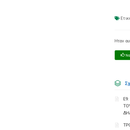
Ετικ
Ηταν αυ
Να
Σ
Ε9
ΤΟ
ΔΗ
ΤΡ