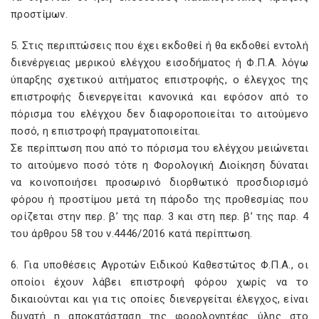
προστίμων.
5. Στις περιπτώσεις που έχει εκδοθεί ή θα εκδοθεί εντολή
διενέργειας μερικού ελέγχου εισοδήματος ή Φ.Π.Α. λόγω
ύπαρξης σχετικού αιτήματος επιστροφής, ο έλεγχος της
επιστροφής διενεργείται κανονικά και εφόσον από το
πόρισμα του ελέγχου δεν διαφοροποιείται το αιτούμενο
ποσό, η επιστροφή πραγματοποιείται.
Σε περίπτωση που από το πόρισμα του ελέγχου μειώνεται
το αιτούμενο ποσό τότε η Φορολογική Διοίκηση δύναται
να κοινοποιήσει προσωρινό διορθωτικό προσδιορισμό
φόρου ή προστίμου μετά τη πάροδο της προθεσμίας που
ορίζεται στην περ. β’ της παρ. 3 και στη περ. β’ της παρ. 4
του άρθρου 58 του ν.4446/2016 κατά περίπτωση.
6. Για υποθέσεις Αγροτών Ειδικού Καθεστώτος Φ.Π.Α., οι
οποίοι έχουν λάβει επιστροφή φόρου χωρίς να το
δικαιούνται και για τις οποίες διενεργείται έλεγχος, είναι
δυνατή η αποκατάσταση της φορολογητέας ύλης στο