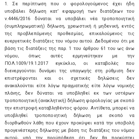
1. Σε περίπτωση που ο φορολογούμενος έχει ήδη
υποβάλει δήλωση κατ’ εφαρμογή των διατάξεων του
ν.4446/2016 δύναται να υποβάλει νέα τροποποιητική
(συμπληρωματική) δήλωση, χρεωστική ή μηδενική, εντός
της προβλεπόμενης προθεσμίας, επικαλούμενος τις
ευεργετικές διατάξεις του νόμου αυτού. Δεδομένου ότι με
βάση τις διατάξεις της παρ. 1 του άρθρου 61 του ως άνω
νόμου, όπως αυτές ερμηνεύτηκαν με την
ΠΟΛ.1009/19.1.2017 εγκύκλιο, οι καταβολές που
διενεργούνται δυνάμει της υπαγωγής στη ρύθμιση δεν
επιστρέφονται και οι σχετικές δηλώσεις δεν
ανακαλούνται είτε λόγω πραγματικής είτε λόγω νομικής
πλάνης, δεν δύναται να υποβληθεί εκ των υστέρων
τροποποιητική (ανακλητική) δήλωση φορολογίας με σκοπό
την επιστροφή καταβληθέντος φόρου. Αντίθετα, μπορεί να
υποβληθεί τροποποιητική δήλωση με σκοπό να
διορθωθούν λάθη που έχουν προκύψει κατά την υποβολή
προγενέστερης δήλωσης με βάση τις διατάξεις του νόμου
αυτού, υπό την προϋπόθεση ότι δεν θα προκύπτει