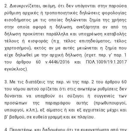
2. Διευκρινίζεται, ακόμη, ότι δεν υπάγονται στην παρούσα
ρύθμιση αρχικές ή τροποποιητικές δηλώσεις φορολογίας
εισοδήματος με τις οποίες δηλώνεται ζημία της χρήσης
στην οποία αφορά η δήλωση, ανεξάρτητα αν από τη
δήλωση προκύπτει παράλληλα και υποχρέωση καταβολής
τέλους ή εισφοράς (π.χ. τέλος επιτηδεύματος, τέλος
χαρτοσήμου), εκτός αν με αυτές μειώνεται η ζημία που
είχε δηλωθεί με την αρχική δήλωση. (σχετ. περ. γ’ παρ. 1
του άρθρου 60 ν.4446/2016 και ΠΟΛ.1009/19.1.2017
εγκύκλιος).
3. Με τις διατάξεις της περ. vii
της παρ. 2 του άρθρου 60
του νόμου αυτού ορίζεται ότι στις ανωτέρω ρυθμίσεις δεν
δύνανται να υπαχθούν οι σύζυγοι ή συγγενείς των
προσώπων της παραγράφου αυτής (πρωθυπουργοί,
υπουργοί, κ.λπ.), εξ αίματος ή και εξ αγχιστείας μέχρι και
β’ βαθμού, σε ευθεία γραμμή και εκ πλαγίου.
4. Περαιτέρω, και δεδομένου ότι τα ευεργετήματα από την