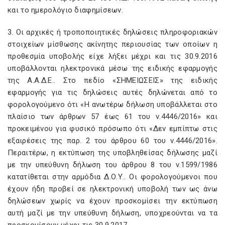
και το ημερολόγιο διαφημίσεων.
3. Οι αρχικές ή τροποποιητικές δηλώσεις πληροφοριακών
στοιχείων μίσθωσης ακίνητης περιουσίας των οποίων η
προθεσμία υποβολής είχε λήξει μέχρι και τις 30.9.2016
υποβάλλονται ηλεκτρονικά μέσω της ειδικής εφαρμογής
της Α.Α.Δ.Ε.. Στο πεδίο «ΣΗΜΕΙΩΣΕΙΣ» της ειδικής
εφαρμογής για τις δηλώσεις αυτές δηλώνεται από το
φορολογούμενο ότι «Η ανωτέρω δήλωση υποβάλλεται στο
πλαίσιο των άρθρων 57 έως 61 του ν.4446/2016» και
προκειμένου για φυσικό πρόσωπο ότι «Δεν εμπίπτω στις
εξαιρέσεις της παρ. 2 του άρθρου 60 του ν.4446/2016».
Περαιτέρω, η εκτύπωση της υποβληθείσας δήλωσης μαζί
με την υπεύθυνη δήλωση του άρθρου 8 του ν.1599/1986
κατατίθεται στην αρμόδια Δ.Ο.Υ.. Οι φορολογούμενοι που
έχουν ήδη προβεί σε ηλεκτρονική υποβολή των ως άνω
δηλώσεων χωρίς να έχουν προσκομίσει την εκτύπωση
αυτή μαζί με την υπεύθυνη δήλωση, υποχρεούνται να τα