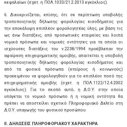
κεφαλαίων (σχετ. η ΠΟΛ.1033/21.2.2013 εγκύκλιος).
6. Διευκρινίζεται, επίσης, ότι σε περίπτωση υποβολής
τροποποιητικής δήλωσης φορολογίας εισοδήματος για
την αποκάλυψη επιπλέον φορολογητέας ύλης, με βάση τις
ως άνω διατάξεις, από προσωπικές εταιρείες και λοιπά
νομικά πρόσωπα και νομικές οντότητες για τα οποία οι
ισχύουσες διατάξεις του ν.2238/1994 προέβλεπαν την
αφαίρεση επιχειρηματικής αμοιβής, απαιτείται η υποβολή
τροποποιητικής δήλωσης φορολογίας εισοδήματος και
από τα φυσικά πρόσωπα (εταίρους ή κοινωνούς)
προκειμένου να φορολογηθούν για το επιπλέον ποσό της
επιχειρηματικής αμοιβής (σχετ. η ΠΟΛ.1122/12.4.2002
εγκύκλιος). Για το σκοπό αυτό, η Δ.Ο.Υ. στην οποία
υπάγεται το νομικό πρόσωπο ή η νομική οντότητα θα
πρέπει να αποστείλει σχετικό Πληροφοριακό Δελτίο στη
Δ.Ο.Υ. υπαγωγής του φυσικού προσώπου.
ΙΙ. ΔΗΛΩΣΕΙΣ ΠΛΗΡΟΦΟΡΙΑΚΟΥ ΧΑΡΑΚΤΗΡΑ