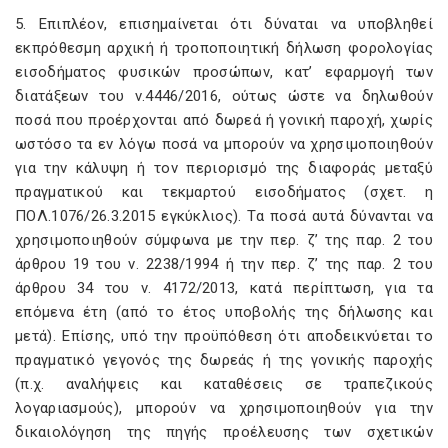
5. Επιπλέον, επισημαίνεται ότι δύναται να υποβληθεί
εκπρόθεσμη αρχική ή τροποποιητική δήλωση φορολογίας
εισοδήματος φυσικών προσώπων, κατ’ εφαρμογή των
διατάξεων του ν.4446/2016, ούτως ώστε να δηλωθούν
ποσά που προέρχονται από δωρεά ή γονική παροχή, χωρίς
ωστόσο τα εν λόγω ποσά να μπορούν να χρησιμοποιηθούν
για την κάλυψη ή τον περιορισμό της διαφοράς μεταξύ
πραγματικού και τεκμαρτού εισοδήματος (σχετ. η
ΠΟΛ.1076/26.3.2015 εγκύκλιος). Τα ποσά αυτά δύνανται να
χρησιμοποιηθούν σύμφωνα με την περ. ζ’ της παρ. 2 του
άρθρου 19 του ν. 2238/1994 ή την περ. ζ’ της παρ. 2 του
άρθρου 34 του ν. 4172/2013, κατά περίπτωση, για τα
επόμενα έτη (από το έτος υποβολής της δήλωσης και
μετά). Επίσης, υπό την προϋπόθεση ότι αποδεικνύεται το
πραγματικό γεγονός της δωρεάς ή της γονικής παροχής
(π.χ. αναλήψεις και καταθέσεις σε τραπεζικούς
λογαριασμούς), μπορούν να χρησιμοποιηθούν για την
δικαιολόγηση της πηγής προέλευσης των σχετικών