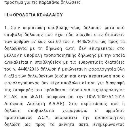
πρόστιμα για τις παραπάνω δηλώσεις.
ΙΙΙ.ΦΟΡΟΛΟΓΙΑ ΚΕΦΑΛΑΙΟΥ
1. Στην περίπτωση υποβολής νέας δήλωσης μετά από
υποβολή δήλωσης που έχει ήδη υπαχθεί στις διατάξεις
των άρθρων 57 έως και 60 του ν. 4446/2016, ως προς τα
δηλωθέντα με τη δήλωση αυτή, δεν επιτρέπεται στο
μέλλον η υποβολή τροποποιητικής δήλωσης με την οποία
ανακαλείται η υποβληθείσα με τις ευεργετικές διατάξεις
του ν. 4446/2016 δήλωση ή μειώνεται η φορολογητέα ύλη
ή αξία των δηλωθέντων (ακόμη και στην περίπτωση που ο
φορολογούμενος δεν είχε υποβάλει αίτηση για διαγραφή
της διαφοράς του πρόσθετου φόρου για τις φορολογίες
Ε.Τ.ΑΚ. και Φ.Α.Π. σύμφωνα με την ΠΟΛ.1006/5.1.2016
Απόφαση Διοικητή Α.Α.Δ.Ε). Στις περιπτώσεις που η
δήλωση υποβάλλεται χειρόγραφα, ο αρμόδιος
προϊστάμενος Δ.Ο.Υ. απορρίπτει την τροποποιητική
δήλωση ως προς τα ακίνητα αυτά, ενημερώνοντας