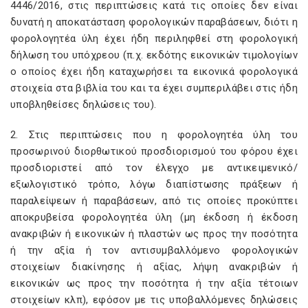
4446/2016, στις περιπτώσεις κατά τις οποίες δεν είναι
δυνατή η αποκατάσταση φορολογικών παραβάσεων, διότι η
φορολογητέα ύλη έχει ήδη περιληφθεί στη φορολογική
δήλωση του υπόχρεου (π.χ. εκδότης εικονικών τιμολογίων
ο οποίος έχει ήδη καταχωρήσει τα εικονικά φορολογικά
στοιχεία στα βιβλία του και τα έχει συμπεριλάβει στις ήδη
υποβληθείσες δηλώσεις του).
2. Στις περιπτώσεις που η φορολογητέα ύλη του
προσωρινού διορθωτικού προσδιορισμού του φόρου έχει
προσδιοριστεί από τον έλεγχο με αντικειμενικό/
εξωλογιστικό τρόπο, λόγω διαπίστωσης πράξεων ή
παραλείψεων ή παραβάσεων, από τις οποίες προκύπτει
αποκρυβείσα φορολογητέα ύλη (μη έκδοση ή έκδοση
ανακριβών ή εικονικών ή πλαστών ως προς την ποσότητα
ή την αξία ή τον αντισυμβαλλόμενο φορολογικών
στοιχείων διακίνησης ή αξίας, λήψη ανακριβών ή
εικονικών ως προς την ποσότητα ή την αξία τέτοιων
στοιχείων κλπ), εφόσον με τις υποβαλλόμενες δηλώσεις