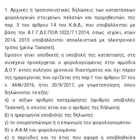
1. Αρχικές ή τροποποιητικές δηλώσεις των καταστάσεων
φορολογικών στοιχείων, πελατών και προμηθευτών, της
παρ. 3 του άρθρου 14 του Κ.Φ.Δ., που υποβάλλονται με
βάση την Α.Γ.Γ.Δ.Ε.ΠΟΛ.1022/7.1.2014, όπως ισχύει, ετών
2014, 2015 υποβάλλονται αποκλειστικά με ηλεκτρονικό
τρόπο (μέσω Taxisnet
).
Εφόσον γίνει αποδεκτή η υποβολή της κατάστασης, στη
συνέχεια προσέρχεται ο φορολογούμενος στην αρμόδια
Δ.Ο.Υ. εντός ευλόγου χρονικού διαστήματος και όχι πέραν
της ημερομηνίας που ορίζεται στη παρ.1 του άρθρου 57 του
ν. 4446/2016, ήτοι 30/9/2017, με γνωστοποίηση, όπου
δηλώνονται τα εξής:
α) ο αύξων αριθμός καταχώρησης (αριθμός υποβολής
Taxisnet
), ο οποίος είναι και ο αριθμός της δήλωσης
β) η ημερομηνία υποβολής της δήλωσης
γ) το ονοματεπώνυμο ή η επωνυμία του φορολογουμένου
δ) ο Α.Φ.Μ του φορολογουμένου
ε) η περίοδος και το έτος που αφορά η υποβληθείσα