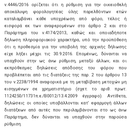
ν.4446/2016 ορίζεται ότι η ρύθμιση για την οικειοθελή
αποκάλυψη φορολογητέας ύλης παρελθόντων ετών
καταλαμβάνει κάθε υποχρέωση από φόρο, τέλος ή
εισφορά εκ των αναφερομένων στο άρθρο 2 και στο
Παράρτημα του ν.4174/2013, καθώς και οποιαδήποτε
δήλωση πληροφοριακού χαρακτήρα, υπό την προϋπόθεση
ότι η προθεσμία για την υποβολή της αρχικής δήλωσης
είχε λήξει μέχρι τις 30.9.2016. Επομένως, δύνανται να
υπαχθούν στην ως άνω ρύθμιση, μεταξύ άλλων, και οι
εκπρόθεσμες δηλώσεις απόδοσης του φόρου που
προβλέπεται από τις διατάξεις της παρ. 2 του άρθρου 13
του ν.2238/1994 αναφορικά με τη μεταβίβαση μετοχών μη
εισηγμένων σε χρηματιστήριο (σχετ. το αριθ. πρωτ.
1124250/11731π.ε./Β0012/13.4.2009 έγγραφο). Αντίθετα,
δηλώσεις οι οποίες υποβάλλονται κατ’ εφαρμογή άλλων
διατάξεων από αυτές που περιλαμβάνονται στο ως άνω
Παράρτημα, δεν δύνανται να υπαχθούν στην παρούσα
ρύθμιση.