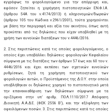
εγγράφως το φορολογούμενο για την απόρριψη και,
εφόσον ζητείται η χορήγηση πιστοποιητικών ΕΝ.Φ.Ι.Α.
(άρθρου 54Α του ν.4174/2013) ή κληρονομιών/δωρεών
(άρθρου 105 του Κώδικα ν.2961/2001), τούτα χορηγούνται
με βάση την περιγραφή και αξία του ακινήτου, όπως αυτή
προκύπτει από τις δηλώσεις που είχαν υποβληθεί με τη
χρήση των ευνοϊκών διατάξεων του ν.4446/2016.
2. Στις περιπτώσεις κατά τις οποίες φορολογούμενος, ο
οποίος έχει υποβάλλει δηλώσεις φορολογιών Κεφαλαίου
σύμφωνα με τις διατάξεις των άρθρων 57 έως και 60 του ν.
4446/2016 και έχει εκπέσει των σχετικών ευνοϊκών
ρυθμίσεων, ζητά τη χορήγηση πιστοποιητικού των
φορολογιών αυτών, ο Προϊστάμενος της Δ.Ο.Υ. στην οποία
υποβλήθηκαν οι δηλώσεις χορηγεί το πιστοποιητικό μετά
την επανεκκαθάριση των δηλώσεων σύμφωνα με τα
οριζόμενα στην υπ’ αριθμ. ΠΟΛ.1110/2017 Απόφαση
Διοικητή Α.Α.Δ.Ε. (ΦΕΚ 2556 Β’), και την εξόφληση των
οφειλόμενων ποσών. 3. Στις περιπτώσεις κατά τις οποίες