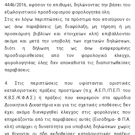
4446/2016, εφόσον το επιθυμεί, δηλώνοντας την βάσει του
εξωλογιστικού προσδιορισμού φορολογητέα ύλη.
Στις εν λόγω περιπτώσεις, τα πρόστιμα που επισύρουν οι
ως άνω παραβάσεις (μη διαφύλαξη, μη τήρηση ή μη
προσκόμιση βιβλίων και στοιχείων κλπ) επιβάλλονται
ακόμα και μετά την υποβολή των σχετικών δηλώσεων,
διότι η δήλωση της ως άνω αναφερομένης
προσδιορισθείσας από τον φορολογικό έλεγχο,
φορολογητέας ύλης δεν αποκαθιστά τις διαπιστωθείσες
παραβάσεις.
4. Στις περιπτώσεις που υφίστανται οριστικές
καταλογιστικές πράξεις προστίμων (π.χ. Α.Ε.Π./Π.Ε.Π. του
Κ.Β.Σ./Κ.Φ.Α.Σ.) ή πράξεις που εκκρεμούν στα αρμόδια
Διοικητικά Δικαστήρια και για τις σχετικές υποθέσεις δεν
έχει ακόμα διενεργηθεί έλεγχος στις φορολογίες που
επηρεάζονται από τις παραβάσεις αυτές (Εισόδημα- Φ.Π.Α.
κλπ) υπάρχει η δυνατότητα για υποβολή δηλώσεων χωρίς
να θίγονται οι ήδη εκδοθείσες καταλογιστικές πράξεις