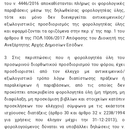
του ν. 4446/2016 αποκαθίστανται πλήρως οι φορολογικές
παραβάσεις μέσω της δηλωθείσας φορολογητέας ύλης,
τότε και μόνο δεν διενεργείται αντικειμενικός/
εξωλογιστικός προσδιορισμός της φορολογητέας ύλης
και εφαρμόζονται τα οριζόμενα στην περ. γ’ της παρ. 1 του
άρθρου 8 της ΠΟΛ.1006/2017 Απόφασης του Διοικητή της
Ανεξάρτητης Αρχής Δημοσίων Εσόδων.
3. Στις περιπτώσεις που η φορολογητέα ύλη του
προσωρινού διορθωτικού προσδιορισμού του φόρου, έχει
προσδιοριστεί από τον έλεγχο με αντικειμενικό/
εξωλογιστικό τρόπο λόγω διαπίστωσης πράξεων ή
παραλείψεων ή παραβάσεων, από τις οποίες δεν
προκύπτει αποκρυβείσα φορολογητέα ύλη (μη τήρηση, μη
διαφύλαξη, μη προσκόμιση βιβλίων και στοιχείων κατόπιν
προσκλήσεων του ελέγχου) σύμφωνα με τις εκάστοτε
ισχύουσες διατάξεις (άρθρο 30 και άρθρο 32 ν. 2238/1994
για χρήσεις που έληγαν μέχρι την 31-12-2013), ο
φορολογούμενος δύναται να υποβάλλει δηλώσεις του ν.