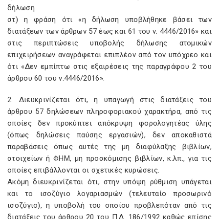
δήλωση
στ) η φράση ότι «η δήλωση υποβλήθηκε βάσει των
διατάξεων των άρθρων 57 έως και 61 του ν. 4446/2016» και
στις περιπτώσεις υποβολής δήλωσης ατομικών
επιχειρήσεων αναγράφεται επιπλέον από τον υπόχρεο και
ότι «Δεν εμπίπτω στις εξαιρέσεις της παραγράφου 2 του
άρθρου 60 του ν.4446/2016».
2. Διευκρινίζεται ότι, η υπαγωγή στις διατάξεις του
άρθρου 57 δηλώσεων πληροφοριακού χαρακτήρα, από τις
οποίες δεν προκύπτει απόκρυψη φορολογητέας ύλης
(όπως δηλώσεις παύσης εργασιών), δεν αποκαθιστά
παραβάσεις όπως αυτές της μη διαφύλαξης βιβλίων,
στοιχείων ή ΦΗΜ, μη προσκόμισης βιβλίων, κ.λπ., για τις
οποίες επιβάλλονται οι σχετικές κυρώσεις.
Ακόμη διευκρινίζεται ότι, στην υπόψη ρύθμιση υπάγεται
και το ισοζύγιο λογαριασμών (τελευταίο προσωρινό
ισοζύγιο), η υποβολή του οποίου προβλεπόταν από τις
διατάξεις του άρθρου 20 του Π.Δ. 186/1992 καθώς επίσης