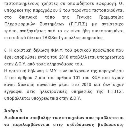
πιστοποιημένους χρήστες σε οποιαδήποτε εφαρμογή. Οι
υπόχρεοι της παραγράφου 3 του παρόντος πιστοποιούνται
στο δικτυακό τόπο της Γενικής Γραμματείας
Πληροφορικών Συστημάτων (Γ.Γ.Π.Σ.) με αντίστοιχο
τρόπο, ανεξαρτήτως από το αν είναι ήδη πιστοποιημένοι
στο ειδικό δίκτυο TAXISnet για άλλες υπηρεσίες.
6. Η οριστική δήλωση Φ.Μ.Υ. του φυσικού προσώπου που
έχει αποβιώσει εντός του 2010 υποβάλλεται υποχρεωτικά
στην Δ.Ο.Υ. από τους κληρονόμους του.
Η οριστική δήλωση Φ.Μ.Υ. των υπόχρεων της παραγράφου
4 του άρθρου 2 και του άρθρου 101 του ΚΦΕ που έχουν
κάνει διακοπή εργασιών μέσα στο 2010 και δεν είχαν
εγγραφεί στις ηλεκτρονικές υπηρεσίες της Γ.Γ.Π.Σ.,
υποβάλλεται υποχρεωτικά στην Δ.Ο.Υ.
Άρθρο 3
Διαδικασία υποβολής των στοιχείων που προβλέπεται
να περιλαμβάνονται στις εκδιδόμενες βεβαιώσεις