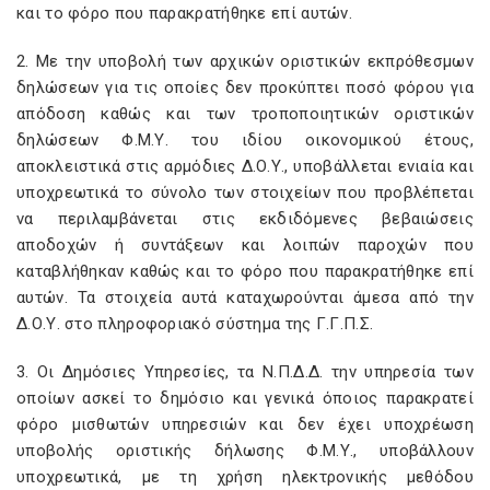
και το φόρο που παρακρατήθηκε επί αυτών.
2. Με την υποβολή των αρχικών οριστικών εκπρόθεσμων
δηλώσεων για τις οποίες δεν προκύπτει ποσό φόρου για
απόδοση καθώς και των τροποποιητικών οριστικών
δηλώσεων Φ.Μ.Υ. του ιδίου οικονομικού έτους,
αποκλειστικά στις αρμόδιες Δ.Ο.Υ., υποβάλλεται ενιαία και
υποχρεωτικά το σύνολο των στοιχείων που προβλέπεται
να περιλαμβάνεται στις εκδιδόμενες βεβαιώσεις
αποδοχών ή συντάξεων και λοιπών παροχών που
καταβλήθηκαν καθώς και το φόρο που παρακρατήθηκε επί
αυτών. Τα στοιχεία αυτά καταχωρούνται άμεσα από την
Δ.Ο.Υ. στο πληροφοριακό σύστημα της Γ.Γ.Π.Σ.
3. Οι Δημόσιες Υπηρεσίες, τα Ν.Π.Δ.Δ. την υπηρεσία των
οποίων ασκεί το δημόσιο και γενικά όποιος παρακρατεί
φόρο μισθωτών υπηρεσιών και δεν έχει υποχρέωση
υποβολής οριστικής δήλωσης Φ.Μ.Υ., υποβάλλουν
υποχρεωτικά, με τη χρήση ηλεκτρονικής μεθόδου