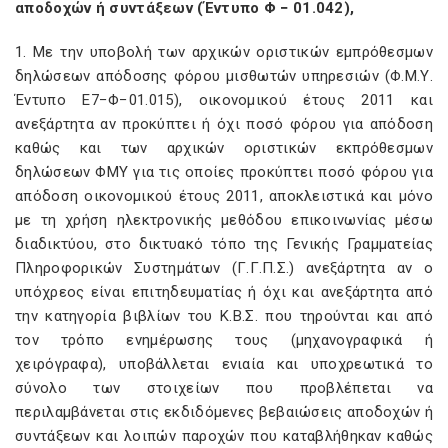
αποδοχών ή συντάξεων (Έντυπο Φ − 01.042),
1. Με την υποβολή των αρχικών οριστικών εμπρόθεσμων
δηλώσεων απόδοσης φόρου μισθωτών υπηρεσιών (Φ.Μ.Υ.
Έντυπο Ε7−Φ−01.015), οικονομικού έτους 2011 και
ανεξάρτητα αν προκύπτει ή όχι ποσό φόρου για απόδοση
καθώς και των αρχικών οριστικών εκπρόθεσμων
δηλώσεων ΦΜΥ για τις οποίες προκύπτει ποσό φόρου για
απόδοση οικονομικού έτους 2011, αποκλειστικά και μόνο
με τη χρήση ηλεκτρονικής μεθόδου επικοινωνίας μέσω
διαδικτύου, στο δικτυακό τόπο της Γενικής Γραμματείας
Πληροφορικών Συστημάτων (Γ.Γ.Π.Σ.) ανεξάρτητα αν ο
υπόχρεος είναι επιτηδευματίας ή όχι και ανεξάρτητα από
την κατηγορία βιβλίων του Κ.Β.Σ. που τηρούνται και από
τον τρόπο ενημέρωσης τους (μηχανογραφικά ή
χειρόγραφα), υποβάλλεται ενιαία και υποχρεωτικά το
σύνολο των στοιχείων που προβλέπεται να
περιλαμβάνεται στις εκδιδόμενες βεβαιώσεις αποδοχών ή
συντάξεων και λοιπών παροχών που καταβλήθηκαν καθώς