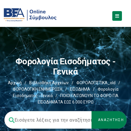
Φορολογία Εισοδήματος -
Γενικά
Αρχική
/
Βιβλιοθήκη Αρχείων
/
ΦΟΡΟΛΟΓΙΣΤΙΚΑ_old
/
ΦΟΡΟΛΟΓΙΚΗ ΕΝΗΜΕΡΩΣΗ
/
ΕΙΣΟΔΗΜΑ
/
Φορολογία
Εισοδήματος - Γενικά
/
ΠΟΙΟΙ ΓΛΙΤΩΝΟΥΝ ΤΟ ΦΟΡΟ ΓΙΑ
ΕΙΣΟΔΗΜΑΤΑ ΕΩΣ 6.000 ΕΥΡΩ