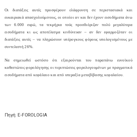
Οι διατάξεις αυτές προσφέρουν ελάφρυνση σε περιστασιακά και
ευκαιριακά απασχολούμενους, οι οποίοι αν και δεν έχουν εισοδήματα άνω
των 6.000 ευρώ, τα τεκμήρια τούς προσδιόριζαν πολύ μεγαλύτερα
εισοδήματα κι ως αποτέλεσμα κινδύνευαν – αν δεν εφαρμοζόταν οι
διατάξεις αυτές – να πληρώσουν υπέρογκους φόρους υπολογισμένους με
συντελεστή 26%.
Να σημειωθεί ωστόσο ότι εξαιρούνται του παραπάνω ευνοϊκού
καθεστώτος φορολόγησης οι περιπτώσεις φορολογουμένων με πραγματικά
εισοδήματα από κεφάλαιο και από υπεραξία μεταβίβασης κεφαλαίου.
Πηγή: E-FOROLOGIA