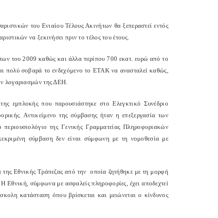
ριστικών του Ενιαίου Τέλους Ακινήτων θα ξεπεραστεί εντός
ιστικών να ξεκινήσει πριν το τέλος του έτους.
ήτων του 2009 καθώς και άλλα περίπου 700 εκατ. ευρώ από το
αι πολύ σοβαρά το ενδεχόμενο το ΕΤΑΚ να ανασταλεί καθώς,
ων λογαριασμών της ΔΕΗ.
 της εμπλοκής που παρουσιάστηκε στο Ελεγκτικό Συνέδριο
ορικής. Αντικείμενο της σύμβασης ήταν η επεξεργασία των
 περιουσιολόγιο της Γενικής Γραμματείας Πληροφοριακών
κεκριμένη σύμβαση δεν είναι σύμφωνη με τη νομοθεσία με
 της Εθνικής Τράπεζας από την οποία ζητήθηκε με τη μορφή
 Η Εθνική, σύμφωνα με ασφαλείς πληροφορίες, έχει αποδεχτεί
δύσκολη κατάσταση όπου βρίσκεται και μειώνεται ο κίνδυνος