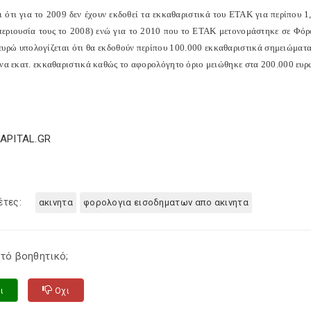
 ότι για το 2009 δεν έχουν εκδοθεί τα εκκαθαριστικά του ΕΤΑΚ για περίπου 1,
περιουσία τους το 2008) ενώ για το 2010 που το ΕΤΑΚ μετονομάστηκε σε Φό
ευρώ υπολογίζεται ότι θα εκδοθούν περίπου 100.000 εκκαθαριστικά σημειώματα
ένα εκατ. εκκαθαριστικά καθώς το αφορολόγητο όριο μειώθηκε στα 200.000 ευρ
CAPITAL.GR
έτες:
ακινητα
φορολογια εισοδηματων απο ακινητα
τό βοηθητικό;
ι
Οχι