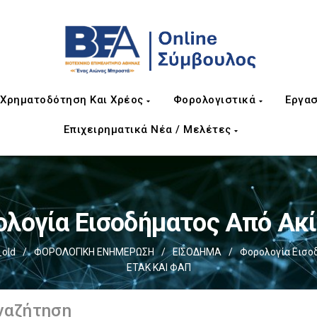
Χρηματοδότηση Και Χρέος
Φορολογιστικά
Εργασ
Επιχειρηματικά Νέα / Μελέτες
λογία Εισοδήματος Από Ακ
old
/
ΦΟΡΟΛΟΓΙΚΗ ΕΝΗΜΕΡΩΣΗ
/
ΕΙΣΟΔΗΜΑ
/
Φορολογία Εισο
ΕΤΑΚ ΚΑΙ ΦΑΠ