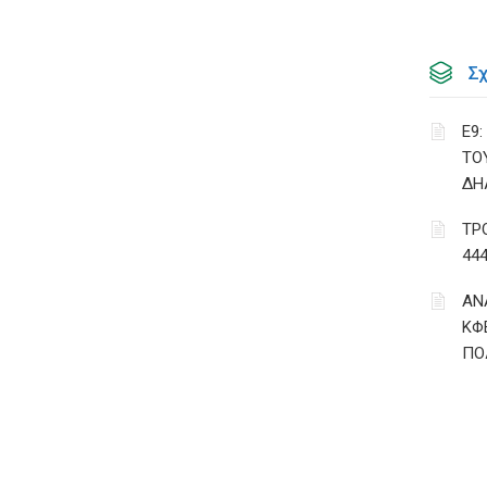
Σ
Ε9
ΤΟ
ΔΗ
ΤΡ
44
ΑΝ
ΚΦ
ΠΟ