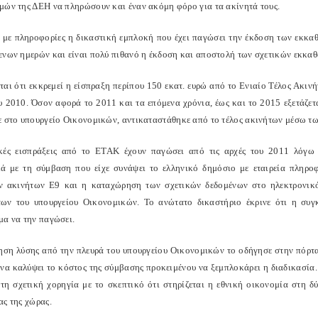
μών της ΔΕΗ να πληρώσουν και έναν ακόμη φόρο για τα ακίνητά τους.
με πληροφορίες η δικαστική εμπλοκή που έχει παγώσει την έκδοση των εκκαθα
νων ημερών και είναι πολύ πιθανό η έκδοση και αποστολή των σχετικών εκκαθαρ
ται ότι εκκρεμεί η είσπραξη περίπου 150 εκατ. ευρώ από το Ενιαίο Τέλος Ακιν
 2010. Όσον αφορά το 2011 και τα επόμενα χρόνια, έως και το 2015 εξετάζετ
ε στο υπουργείο Οικονομικών, αντικαταστάθηκε από το τέλος ακινήτων μέσω τ
κές εισπράξεις από το ΕΤΑΚ έχουν παγώσει από τις αρχές του 2011 λόγω
ά με τη σύμβαση που είχε συνάψει το ελληνικό δημόσιο με εταιρεία πληροφ
 ακινήτων Ε9 και η καταχώρηση των σχετικών δεδομένων στο ηλεκτρονικό
ων του υπουργείου Οικονομικών. Το ανώτατο δικαστήριο έκρινε ότι η συγ
μα να την παγώσει.
ηση λύσης από την πλευρά του υπουργείου Οικονομικών το οδήγησε στην πόρτα
 να καλύψει το κόστος της σύμβασης προκειμένου να ξεμπλοκάρει η διαδικασία.
 τη σχετική χορηγία με το σκεπτικό ότι στηρίζεται η εθνική οικονομία στη 
ας της χώρας.