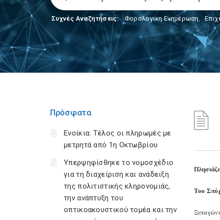
Συχνές Αναζητήσεις:
Φορολογικη Ενημέρωση
,
Επιχ
Πρόσφατα
Ενοίκια: Τέλος οι πληρωμές με
μετρητά από 1η Οκτωβρίου
Υπερψηφίσθηκε το νομοσχέδιο
Πλησιάζ
για τη διαχείριση και ανάδειξη
της πολιτιστικής κληρονομιάς,
Του Σπύ
την ανάπτυξη του
οπτικοακουστικού τομέα και την
Ξεπαγώνε