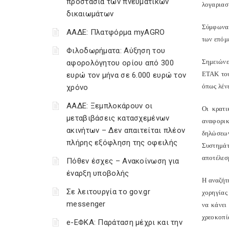
προστασία των πνευματικών
λογαριασ
δικαιωμάτων
Σύμφωνα 
ΑΑΔΕ: Πλατφόρμα myAGRO
των επόμε
Φιλοδωρήματα: Αύξηση του
Σημειώνε
αφορολόγητου ορίου από 300
ΕΤΑΚ του
ευρώ τον μήνα σε 6.000 ευρώ τον
όπως λέν
χρόνο
ΑΑΔΕ: Ξεμπλοκάρουν οι
Οι κρατι
μεταβιβάσεις κατασχεμένων
αναφορικ
ακινήτων – Δεν απαιτείται πλέον
δηλώσεων
πλήρης εξόφληση της οφειλής
Συστημάτ
αποτέλεσ
Πόθεν έσχες – Ανακοίνωση για
έναρξη υποβολής
Η αναζήτ
Σε λειτουργία το gov.gr
χορηγίας
messenger
να κάνει
χρεοκοπί
e-ΕΦΚΑ: Παράταση μέχρι και την