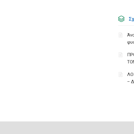
Σ
Άνο
φυ
ΠΡ
ΤΟ
ΛΟ
– 