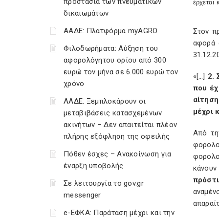
προστασία των πνευματικών
έρχεται 
δικαιωμάτων
ΑΑΔΕ: Πλατφόρμα myAGRO
Στον π
αφορά 
Φιλοδωρήματα: Αύξηση του
31.12.2
αφορολόγητου ορίου από 300
ευρώ τον μήνα σε 6.000 ευρώ τον
«[…]
2. 
χρόνο
που έχ
αίτηση
ΑΑΔΕ: Ξεμπλοκάρουν οι
μέχρι 
μεταβιβάσεις κατασχεμένων
ακινήτων – Δεν απαιτείται πλέον
Από τη
πλήρης εξόφληση της οφειλής
φορολο
Πόθεν έσχες – Ανακοίνωση για
φορολο
έναρξη υποβολής
κάνουν
πρόστι
Σε λειτουργία το gov.gr
αναμέν
messenger
απαραίτ
e-ΕΦΚΑ: Παράταση μέχρι και την