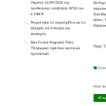
Πέμπτη 10/09/2026 της
Να θυμί
προθεσμίας υποβολής ΑΠΔ του
περαίω
e-ΕΦΚΑ
διατάξ
άλλες 
Ψηφίστηκε το νομοσχέδιο με τις
δηλώσε
αλλαγές σε στέγαση και
αναπηρία
Νέα Ενιαία Ψηφιακή Πύλη
Πηγή: 
Πληρωμών οφειλών φυσικών
προσώπων
Ετικ
Ηταν αυ
Να