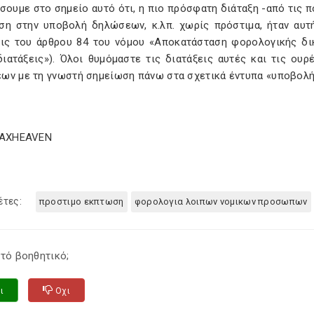
σουμε στο σημείο αυτό ότι, η πιο πρόσφατη διάταξη -από τις
ση στην υποβολή δηλώσεων, κ.λπ. χωρίς πρόστιμα, ήταν αυτή 
εις του άρθρου 84 του νόμου «Αποκατάσταση φορολογικής δι
διατάξεις»). Όλοι θυμόμαστε τις διατάξεις αυτές και τις ουρ
ων με τη γνωστή σημείωση πάνω στα σχετικά έντυπα «υποβολή
TAXHEAVEN
έτες:
προστιμο εκπτωση
φορολογια λοιπων νομικων προσωπων
τό βοηθητικό;
ι
Οχι