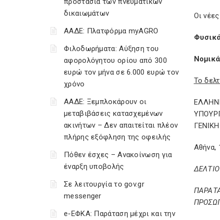
προστασία των πνευματικών
δικαιωμάτων
Οι νέες
ΑΑΔΕ: Πλατφόρμα myAGRO
Φυσικά
Φιλοδωρήματα: Αύξηση του
Νομικά
αφορολόγητου ορίου από 300
ευρώ τον μήνα σε 6.000 ευρώ τον
Το δελ
χρόνο
ΑΑΔΕ: Ξεμπλοκάρουν οι
ΕΛΛΗΝ
μεταβιβάσεις κατασχεμένων
ΥΠΟΥΡ
ακινήτων – Δεν απαιτείται πλέον
ΓΕΝΙΚ
πλήρης εξόφληση της οφειλής
Αθήνα, 
Πόθεν έσχες – Ανακοίνωση για
έναρξη υποβολής
ΔΕΛΤΙΟ
Σε λειτουργία το gov.gr
ΠΑΡΑΤ
messenger
ΠΡΟΣΩΠ
e-ΕΦΚΑ: Παράταση μέχρι και την