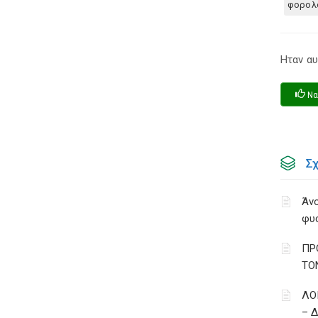
φορολ
Ηταν αυ
Να
Σ
Άνο
φυ
ΠΡ
ΤΟ
ΛΟ
– 