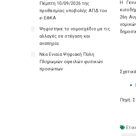
Η Γενι
Πέμπτη 10/09/2026 της
εισοδή
προθεσμίας υποβολής ΑΠΔ του
26η Αυ
e-ΕΦΚΑ
νομικώ
Ψηφίστηκε το νομοσχέδιο με τις
δημοσί
αλλαγές σε στέγαση και
αναπηρία
Νέα Ενιαία Ψηφιακή Πύλη
Πληρωμών οφειλών φυσικών
προσώπων
Σχετικά
Πηγή: 
Ετικ