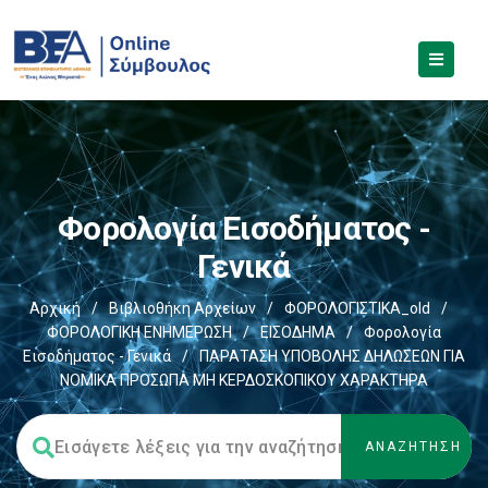
Φορολογία Εισοδήματος -
Γενικά
Αρχική
/
Βιβλιοθήκη Αρχείων
/
ΦΟΡΟΛΟΓΙΣΤΙΚΑ_old
/
ΦΟΡΟΛΟΓΙΚΗ ΕΝΗΜΕΡΩΣΗ
/
ΕΙΣΟΔΗΜΑ
/
Φορολογία
Εισοδήματος - Γενικά
/
ΠΑΡΑΤΑΣΗ ΥΠΟΒΟΛΗΣ ΔΗΛΩΣΕΩΝ ΓΙΑ
ΝΟΜΙΚΑ ΠΡΟΣΩΠΑ ΜΗ ΚΕΡΔΟΣΚΟΠΙΚΟΥ ΧΑΡΑΚΤΗΡΑ