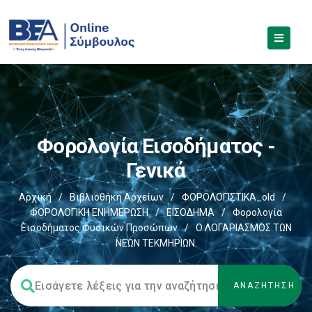
Φορολογία Εισοδήματος -
Γενικά
Αρχική
/
Βιβλιοθήκη Αρχείων
/
ΦΟΡΟΛΟΓΙΣΤΙΚΑ_old
/
ΦΟΡΟΛΟΓΙΚΗ ΕΝΗΜΕΡΩΣΗ
/
ΕΙΣΟΔΗΜΑ
/
Φορολογία
Εισοδήματος Φυσικών Προσώπων
/
Ο ΛΟΓΑΡΙΑΣMΟΣ ΤΩΝ
ΝΕΩΝ ΤΕΚMΗΡΙΩΝ.