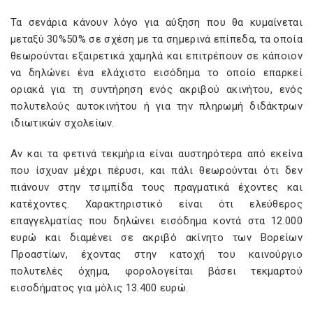
Τα σενάρια κάνουν λόγο για αύξηση που θα κυµαίνεται
µεταξύ 30%50% σε σχέση µε τα σηµερινά επίπεδα, τα οποία
θεωρούνται εξαιρετικά χαµηλά και επιτρέπουν σε κάποιον
να δηλώνει ένα ελάχιστο εισόδηµα το οποίο επαρκεί
οριακά για τη συντήρηση ενός ακριβού ακινήτου, ενός
πολυτελούς αυτοκινήτου ή για την πληρωµή διδάκτρων
ιδιωτικών σχολείων.
Αν και τα φετινά τεκµήρια είναι αυστηρότερα από εκείνα
που ίσχυαν µέχρι πέρυσι, και πάλι θεωρούνται ότι δεν
πιάνουν στην τσιµπίδα τους πραγµατικά έχοντες και
κατέχοντες. Χαρακτηριστικό είναι ότι ελεύθερος
επαγγελµατίας που δηλώνει εισόδηµα κοντά στα 12.000
ευρώ και διαµένει σε ακριβό ακίνητο των Βορείων
Προαστίων, έχοντας στην κατοχή του καινούργιο
πολυτελές όχηµα, φορολογείται βάσει τεκµαρτού
εισοδήµατος για µόλις 13.400 ευρώ.