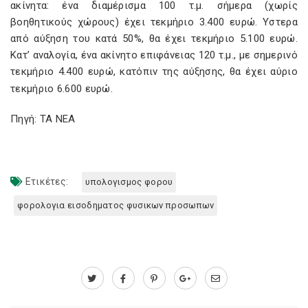
ακίνητα: ένα διαµέρισµα 100 τ.µ. σήµερα (χωρίς
βοηθητικούς χώρους) έχει τεκµήριο 3.400 ευρώ. Υστερα
από αύξηση του κατά 50%, θα έχει τεκµήριο 5.100 ευρώ.
Κατ’ αναλογία, ένα ακίνητο επιφάνειας 120 τ.µ., µε σηµερινό
τεκµήριο 4.400 ευρώ, κατόπιν της αύξησης, θα έχει αύριο
τεκµήριο 6.600 ευρώ.
Πηγή: ΤΑ ΝΕΑ
Ετικέτες:
υπολογισμος φορου
φορολογια εισοδηματος φυσικων προσωπων