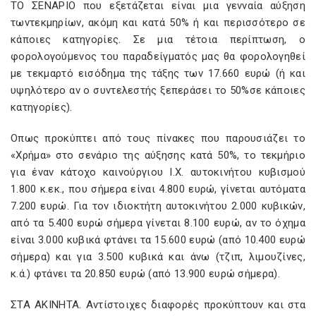
ΤΟ ΣΕΝΑΡΙΟ που εξετάζεται είναι µια γενναία αύξηση
τωντεκµηρίων, ακόµη και κατά 50% ή και περισσότερο σε
κάποιες κατηγορίες. Σε µια τέτοια περίπτωση, ο
φορολογούµενος του παραδείγµατός µας θα φορολογηθεί
µε τεκµαρτό εισόδηµα της τάξης των 17.660 ευρώ (ή και
υψηλότερο αν ο συντελεστής ξεπεράσει το 50%σε κάποιες
κατηγορίες).
Οπως προκύπτει από τους πίνακες που παρουσιάζει το
«Χρήµα» στο σενάριο της αύξησης κατά 50%, το τεκµήριο
για έναν κάτοχο καινούργιου Ι.Χ. αυτοκινήτου κυβισµού
1.800 κ.εκ., που σήµερα είναι 4.800 ευρώ, γίνεται αυτόµατα
7.200 ευρώ. Για τον ιδιοκτήτη αυτοκινήτου 2.000 κυβικών,
από τα 5.400 ευρώ σήµερα γίνεται 8.100 ευρώ, αν το όχηµα
είναι 3.000 κυβικά φτάνει τα 15.600 ευρώ (από 10.400 ευρώ
σήµερα) και για 3.500 κυβικά και άνω (τζιπ, λιµουζίνες,
κ.ά.) φτάνει τα 20.850 ευρώ (από 13.900 ευρώ σήµερα).
ΣΤΑ ΑΚΙΝΗΤΑ. Αντίστοιχες διαφορές προκύπτουν και στα