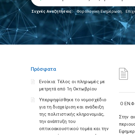
Συχνές Αναζητήσεις:
Φορολογικη Ενημέρωση
,
Επιχ
Πρόσφατα
Ενοίκια: Τέλος οι πληρωμές με
μετρητά από 1η Οκτωβρίου
Υπερψηφίσθηκε το νομοσχέδιο
Ο ΕΝ.Φ
για τη διαχείριση και ανάδειξη
της πολιτιστικής κληρονομιάς,
Στην α
την ανάπτυξη του
περιου
οπτικοακουστικού τομέα και την
Εφημερ