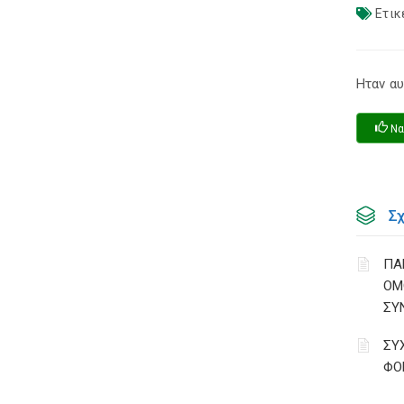
Ετικ
Ηταν αυ
Να
Σ
ΠΑ
ΟΜ
ΣΥ
ΣΥ
ΦΟ