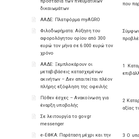
προστασία των πνευματικών
που παρ
δικαιωμάτων
ΑΑΔΕ: Πλατφόρμα myAGRO
Φιλοδωρήματα: Αύξηση του
Σύμφων
αφορολόγητου ορίου από 300
προβλέπ
ευρώ τον μήνα σε 6.000 ευρώ τον
χρόνο
ΑΑΔΕ: Ξεμπλοκάρουν οι
1 Κατα
μεταβιβάσεις κατασχεμένων
επιβάλλ
ακινήτων – Δεν απαιτείται πλέον
πλήρης εξόφληση της οφειλής
Πόθεν έσχες – Ανακοίνωση για
2 Κατα
έναρξη υποβολής
αξίας 
Σε λειτουργία το gov.gr
messenger
e-ΕΦΚΑ: Παράταση μέχρι και την
3 Ο υπ