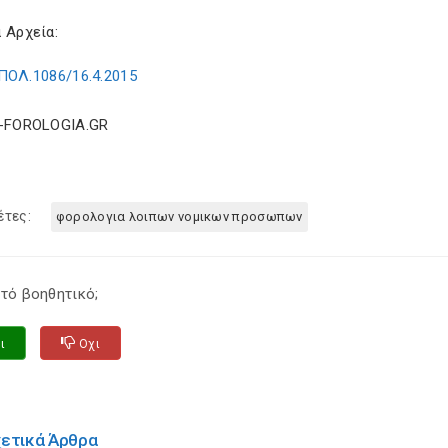
 Αρχεία:
ΠΟΛ.1086/16.4.2015
E-FOROLOGIA.GR
έτες:
φορολογια λοιπων νομικων προσωπων
τό βοηθητικό;
ι
Οχι
χετικά Άρθρα