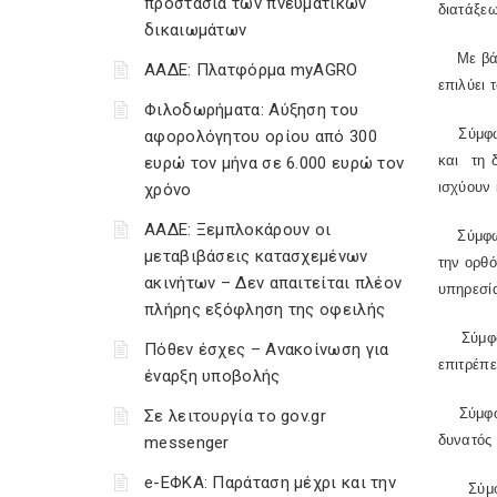
προστασία των πνευματικών
διατάξεω
δικαιωμάτων
Με βάση
ΑΑΔΕ: Πλατφόρμα myAGRO
επιλύει
Φιλοδωρήματα: Αύξηση του
Σύμφωνα
αφορολόγητου ορίου από 300
και τη 
ευρώ τον μήνα σε 6.000 ευρώ τον
ισχύουν
χρόνο
ΑΑΔΕ: Ξεμπλοκάρουν οι
Σύμφωνα
μεταβιβάσεις κατασχεμένων
την ορθό
ακινήτων – Δεν απαιτείται πλέον
υπηρεσί
πλήρης εξόφληση της οφειλής
Σύμφωνα
Πόθεν έσχες – Ανακοίνωση για
επιτρέπε
έναρξη υποβολής
Σύμφωνα
Σε λειτουργία το gov.gr
δυνατός
messenger
e-ΕΦΚΑ: Παράταση μέχρι και την
Σύμφωνα