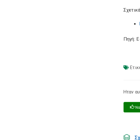
Σχετικά
Πηγή: 
Ετικ
Ηταν αυ
Να
Σ