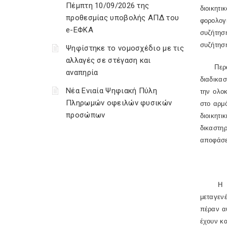
Πέμπτη 10/09/2026 της
διοικητι
προθεσμίας υποβολής ΑΠΔ του
φορολογ
e-ΕΦΚΑ
συζήτησ
συζήτησ
Ψηφίστηκε το νομοσχέδιο με τις
αλλαγές σε στέγαση και
Περαιτέ
αναπηρία
διαδικασ
Νέα Ενιαία Ψηφιακή Πύλη
την ολο
Πληρωμών οφειλών φυσικών
στο αρμό
προσώπων
διοικητ
δικαστηρ
αποφάσει
Η ΠΟΛ. 
μεταγενέ
πέραν α
έχουν κα