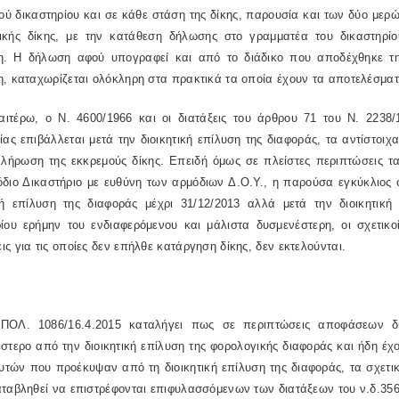
κού δικαστηρίου και σε κάθε στάση της δίκης, παρουσία και των δύο μερώ
ικής δίκης, με την κατάθεση δήλωσης στο γραμματέα του δικαστηρίο
η. Η δήλωση αφού υπογραφεί και από το διάδικο που αποδέχθηκε τη
η, καταχωρίζεται ολόκληρη στα πρακτικά τα οποία έχουν τα αποτελέσμα
ρω, ο Ν. 4600/1966 και οι διατάξεις του άρθρου 71 του Ν. 2238/1
ίας επιβάλλεται μετά την διοικητική επίλυση της διαφοράς, τα αντίστο
κλήρωση της εκκρεμούς δίκης. Επειδή όμως σε πλείστες περιπτώσεις τ
διο Δικαστήριο με ευθύνη των αρμόδιων Δ.Ο.Υ., η παρούσα εγκύκλιος ορ
ική επίλυση της διαφοράς μέχρι 31/12/2013 αλλά μετά την διοικητικ
ίου ερήμην του ενδιαφερόμενου και μάλιστα δυσμενέστερη, οι σχετικοί
ς για τις οποίες δεν επήλθε κατάργηση δίκης, δεν εκτελούνται.
1086/16.4.2015 καταλήγει πως σε περιπτώσεις αποφάσεων διοι
στερο από την διοικητική επίλυση της φορολογικής διαφοράς και ήδη έχ
υτών που προέκυψαν από τη διοικητική επίλυση της διαφοράς, τα σχετ
ταβληθεί να επιστρέφονται επιφυλασσόμενων των διατάξεων του ν.δ.356