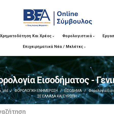
Χρηματοδότηση Και Χρέος
Φορολογιστικά
Εργασ
Επιχειρηματικά Νέα / Μελέτες
ορολογία Εισοδήματος - Γενι
_old
/
ΦΟΡΟΛΟΓΙΚΗ ΕΝΗΜΕΡΩΣΗ
/
ΕΙΣΟΔΗΜΑ
/
Φορολογία Εισο
ΣΕ ΕΛΛΑΔΑ ΚΑΙ ΕΥΡΩΠΗ