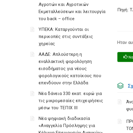
Αγροτών και Αγροτικών
Πηγή: 
Εκμεταλλεύσεων και λειτουργία
του back – office
ΥΠΕΚΑ: Καταργούνται οι
περικοπές στις συντάξεις
Ηταν αυ
χηρείας
ΑΑΔΕ: Απλούστερη η
Να
εναλλακτική φορολόγηση
εισοδήματος για νέους
φορολογικούς κατοίκους που
επενδύουν στην Ελλάδα
Σ
Νέα δάνεια 330 εκατ. ευρώ για
τις μικρομεσαίες επιχειρήσεις
Άνο
μέσω του ΤΕΠΙΧ ΙΙΙ
φυ
Νέα ψηφιακή διαδικασία
ΠΡ
«Αναγγελία Πρόσληψης για
ΤΟ
Κάλυψη Επειγουσών Αναγκών»