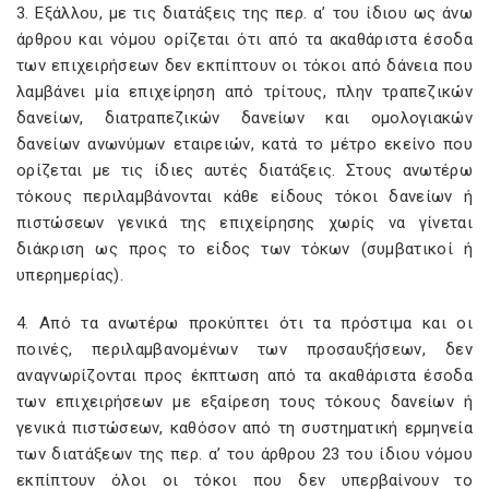
3. Εξάλλου, με τις διατάξεις της περ. α’ του ίδιου ως άνω
άρθρου και νόμου ορίζεται ότι από τα ακαθάριστα έσοδα
των επιχειρήσεων δεν εκπίπτουν οι τόκοι από δάνεια που
λαμβάνει μία επιχείρηση από τρίτους, πλην τραπεζικών
δανείων, διατραπεζικών δανείων και ομολογιακών
δανείων ανωνύμων εταιρειών, κατά το μέτρο εκείνο που
ορίζεται με τις ίδιες αυτές διατάξεις. Στους ανωτέρω
τόκους περιλαμβάνονται κάθε είδους τόκοι δανείων ή
πιστώσεων γενικά της επιχείρησης χωρίς να γίνεται
διάκριση ως προς το είδος των τόκων (συμβατικοί ή
υπερημερίας).
4. Από τα ανωτέρω προκύπτει ότι τα πρόστιμα και οι
ποινές, περιλαμβανομένων των προσαυξήσεων, δεν
αναγνωρίζονται προς έκπτωση από τα ακαθάριστα έσοδα
των επιχειρήσεων με εξαίρεση τους τόκους δανείων ή
γενικά πιστώσεων, καθόσον από τη συστηματική ερμηνεία
των διατάξεων της περ. α’ του άρθρου 23 του ίδιου νόμου
εκπίπτουν όλοι οι τόκοι που δεν υπερβαίνουν το