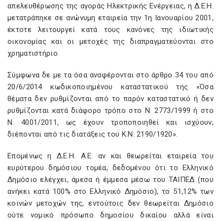
απελευθέρωσης της αγοράς Ηλεκτρικής Ενέργειας, η Δ.Ε.Η.
μετατράπηκε σε ανώνυμη εταιρεία την 1η Ιανουαρίου 2001,
έκτοτε λειτουργεί κατά τους κανόνες της ιδιωτικής
οικονομίας και οι μετοχές της διαπραγματεύονται στο
χρηματιστήριο.
Σύμφωνα δε με τα όσα αναφέρονται στο άρθρο 34 του από
20/6/2014 κωδικοποιημένου καταστατικού της «Όσα
θέματα δεν ρυθμίζονται από το παρόν καταστατικό ή δεν
ρυθμίζονται κατά διάφορο τρόπο στο Ν. 2773/1999 ή στο
Ν. 4001/2011, ως έχουν τροποποιηθεί και ισχύουν,
διέπονται από τις διατάξεις του Κ.Ν. 2190/1920».
Επομένως η Δ.Ε.Η. Α.Ε. αν και θεωρείται εταιρεία του
ευρύτερου δημόσιου τομέα, δεδομένου ότι το Ελληνικό
Δημόσιο ελέγχει, άμεσα ή έμμεσα µέσω του ΤΑΙΠΕ∆ (που
ανήκει κατά 100% στο Ελληνικό Δημόσιο), το 51,12% των
κοινών μετοχών της, εντούτοις δεν θεωρείται Δημόσιο
ούτε νομικό πρόσωπο δημοσίου δικαίου αλλά είναι