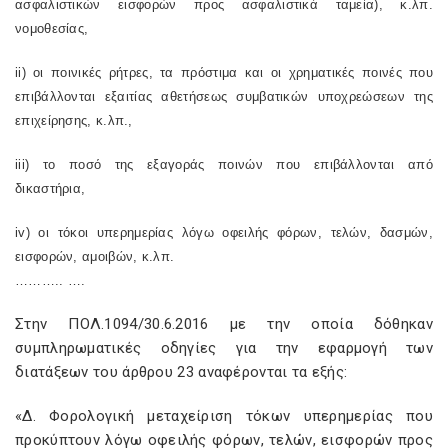
ασφαλιστικών εισφορών προς ασφαλιστικά ταμεία), κ.λπ.
νομοθεσίας,
ii
) οι ποινικές ρήτρες, τα πρόστιμα και οι χρηματικές ποινές που
επιβάλλονται εξαιτίας αθετήσεως συμβατικών υποχρεώσεων της
επιχείρησης, κ.λπ.,
iii
) το ποσό της εξαγοράς ποινών που επιβάλλονται από
δικαστήρια,
iv
) οι τόκοι υπερημερίας λόγω οφειλής φόρων, τελών, δασμών,
εισφορών, αμοιβών, κ.λπ.
……….. ….
Στην ΠΟΛ.1094/30.6.2016 με την οποία δόθηκαν
συμπληρωματικές οδηγίες για την εφαρμογή των
διατάξεων του άρθρου 23 αναφέρονται τα εξής:
«Δ. Φορολογική μεταχείριση τόκων υπερημερίας που
προκύπτουν λόγω οφειλής φόρων, τελών, εισφορών προς