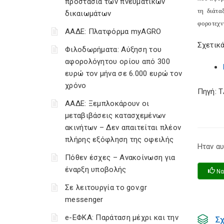
προστασία των πνευματικών
τη διάτα
δικαιωμάτων
φοροτεχν
ΑΑΔΕ: Πλατφόρμα myAGRO
Σχετικά
Φιλοδωρήματα: Αύξηση του
αφορολόγητου ορίου από 300
ευρώ τον μήνα σε 6.000 ευρώ τον
χρόνο
Πηγή: 
ΑΑΔΕ: Ξεμπλοκάρουν οι
μεταβιβάσεις κατασχεμένων
ακινήτων – Δεν απαιτείται πλέον
πλήρης εξόφληση της οφειλής
Ηταν αυ
Πόθεν έσχες – Ανακοίνωση για
έναρξη υποβολής
Να
Σε λειτουργία το gov.gr
messenger
e-ΕΦΚΑ: Παράταση μέχρι και την
Σ