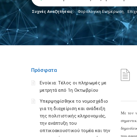
Συχνές Αναζητήσεις:
Φορολογικη Ενημέρωση
,
Επιχ
Πρόσφατα
Ενοίκια: Τέλος οι πληρωμές με
μετρητά από 1η Οκτωβρίου
Υπερψηφίσθηκε το νομοσχέδιο
για τη διαχείριση και ανάδειξη
Με τον ν
της πολιτιστικής κληρονομιάς,
σημαντικ
την ανάπτυξη του
δημοσίευ
οπτικοακουστικού τομέα και την
που αφορ