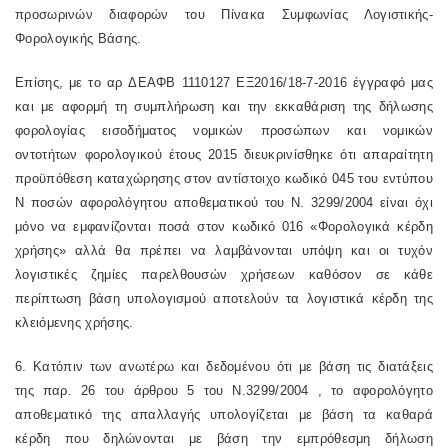
προσωρινών διαφορών του Πίνακα Συμφωνίας Λογιστικής-
Φορολογικής Βάσης.
Επίσης, με το αρ
ΔΕΑΦΒ 1110127 ΕΞ2016/18-7-2016
έγγραφό μας
και με αφορμή τη συμπλήρωση και την εκκαθάριση της δήλωσης
φορολογίας εισοδήματος νομικών προσώπων και νομικών
οντοτήτων φορολογικού έτους 2015 διευκρινίσθηκε ότι απαραίτητη
προϋπόθεση καταχώρησης στον αντίστοιχο κωδικό 045 του εντύπου
Ν ποσών αφορολόγητου αποθεματικού του Ν. 3299/2004 είναι όχι
μόνο να εμφανίζονται ποσά στον κωδικό 016 «Φορολογικά κέρδη
χρήσης» αλλά θα πρέπει να λαμβάνονται υπόψη και οι τυχόν
λογιστικές ζημίες παρελθουσών χρήσεων καθόσον σε κάθε
περίπτωση βάση υπολογισμού αποτελούν τα λογιστικά κέρδη της
κλειόμενης χρήσης.
6. Κατόπιν των ανωτέρω και δεδομένου ότι με βάση τις διατάξεις
της
παρ. 26 του άρθρου 5 του Ν.3299/2004
, το αφορολόγητο
αποθεματικό της απαλλαγής υπολογίζεται με βάση τα καθαρά
κέρδη που δηλώνονται με βάση την εμπρόθεσμη δήλωση