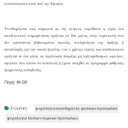
πιστοποιητικό αυτό από την Εφορία.
Υπενθυμίζεται πως σύμφωνα με την κείμενη νομοθεσία η ισχύς του
αποδεικτικού ενημερότητας ορίζεται σε δύο μήνες, στην περίπτωση που
δεν υφίστανται βεβαιωμένες οφειλές, ανεξαρτήτως της πράξης ή
συναλλαγής για την οποία ζητείται, ενώ ο χρόνος ισχύος του αποδεικτικού
ορίζεται σε ένα μήνα, σε περίπτωση ύπαρξης μη ληξιπρόθεσμων οφειλών,
οφειλών που τελούν σε αναστολή ή έχουν υπαχθεί σε πρόγραμμα ρύθμισης
τμηματικής καταβολής.
Πηγή: IN.GR
Ετικέτες:
φορολογια εισοδηματος φυσικων προσωπων
φορολογια λοιπων νομικων προσωπων